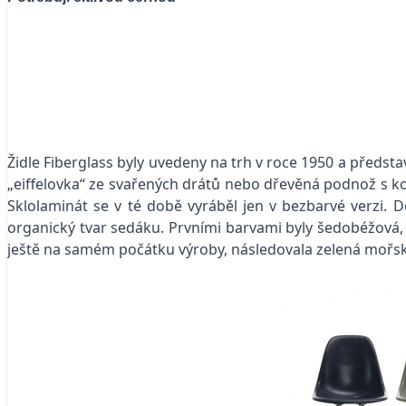
Židle Fiberglass byly uvedeny na trh v roce 1950 a předs
„eiffelovka“ ze svařených drátů nebo dřevěná podnož s ko
Sklolaminát se v té době vyráběl jen v bezbarvé verzi. De
organický tvar sedáku. Prvními barvami byly šedobéžová, š
ještě na samém počátku výroby, následovala zelená mořská