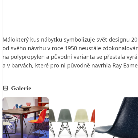
5. 11. 2018
3 min. čtení
Málokterý kus nábytku symbolizuje svět designu 20.
od svého návrhu v roce 1950 neustále zdokonalována
na polypropylen a původní varianta se přestala vyráb
a v barvách, které pro ni původně navrhla Ray Eame
Galerie