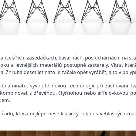
kancelářích, zasedačkách, kavárnách, posluchárnách, na st
u a levnějších materiálů postupně zastaraly. Vitra, která
. Zhruba deset let nato je začala opět vyrábět, a to v polyp
sklolaminátu, vyvinuté novou technologií při zachování tv
í kombinovat s dřevěnou, čtyřnohou nebo eiffelovkovou po
ákem.
ou řadu, která nejlépe nese klasický rukopis věhlasných m