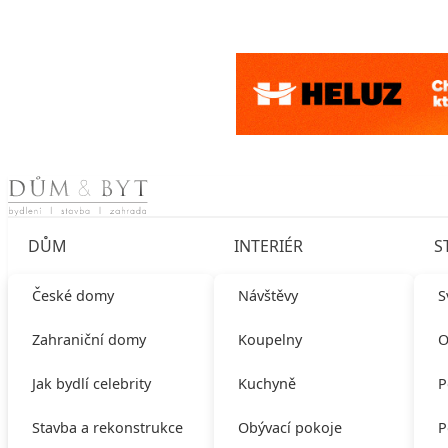
Skip to content
DŮM
INTERIÉR
S
České domy
Návštěvy
S
Zahraniční domy
Koupelny
O
Jak bydlí celebrity
Kuchyně
P
Stavba a rekonstrukce
Obývací pokoje
P