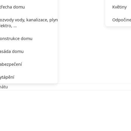
třecha domu
Květiny
ozvody vody, kanalizace, plynu,
Odpočine
lektro, …
onstrukce domu
asáda domu
abezpečení
ytápění
nátu
tu