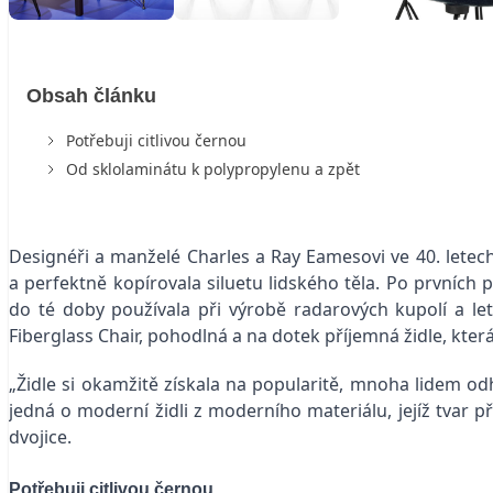
Obsah článku
Potřebuji citlivou černou
Od sklolaminátu k polypropylenu a zpět
Designéři a manželé Charles a Ray Eamesovi ve 40. letech
a perfektně kopírovala siluetu lidského těla. Po prvních 
do té doby používala při výrobě radarových kupolí a le
Fiberglass Chair, pohodlná a na dotek příjemná židle, která
„Židle si okamžitě získala na popularitě, mnoha lidem odha
jedná o moderní židli z moderního materiálu, jejíž tvar p
dvojice.
Potřebuji citlivou černou