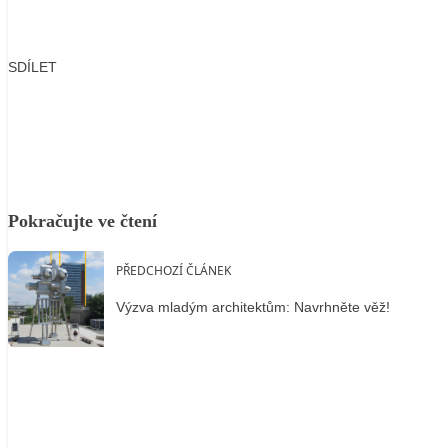
SDÍLET
Facebook
X
LinkedIn
Email
Pokračujte ve čtení
PŘEDCHOZÍ ČLÁNEK
Výzva mladým architektům: Navrhněte věž!