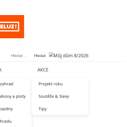
Vyhledávání
A
AKCE
 zahrad
Projekt roku
alkony a ploty
Soutěže & Slevy
 bazény
Tipy
ahradu