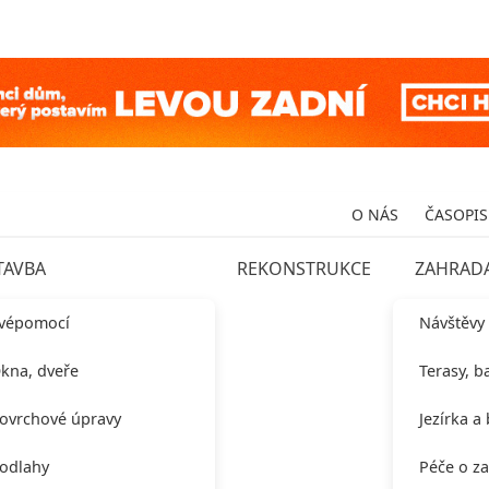
O NÁS
ČASOPIS
TAVBA
REKONSTRUKCE
ZAHRAD
vépomocí
Návštěvy
kna, dveře
Terasy, b
ovrchové úpravy
Jezírka a
odlahy
Péče o z