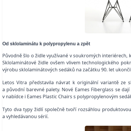
Od sklolaminátu k polypropylenu a zpět
Původně šlo o židle využívané v soukromých interiérech, 
Sklolaminátové židle ovšem vlivem technologického pokrok
výrobu sklolaminátových sedáků na začátku 90. let ukončila
Letos Vitra představila návrat k originální variantě ze 
a původní barevné palety. Nové Eames Fiberglass se daj
v nabídce i Eames Plastic Chairs s polypropylenovým sed
Tyto dva typy židlí společně tvoří rozsáhlou produktov
a vyhledávanou sérií.