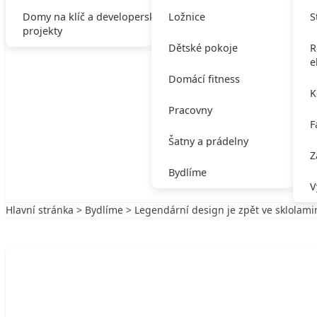
Domy na klíč a developerské
Ložnice
S
projekty
Dětské pokoje
R
e
Domácí fitness
K
Pracovny
F
Šatny a prádelny
Z
Bydlíme
V
Hlavní stránka
>
Bydlíme
> Legendární design je zpět ve sklolami
Zpět na Bydlíme
BYDLÍME
Legendární design je zpět ve sklolaminá