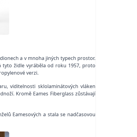
adionech a v mnoha jiných typech prostor.
 tyto židle vyráběla od roku 1957, proto
ropylenové verzi.
aru, viditelnosti sklolaminátových vláken
dnoží. Kromě Eames Fiberglass zůstávají
anželů Eamesových a stala se nadčasovou