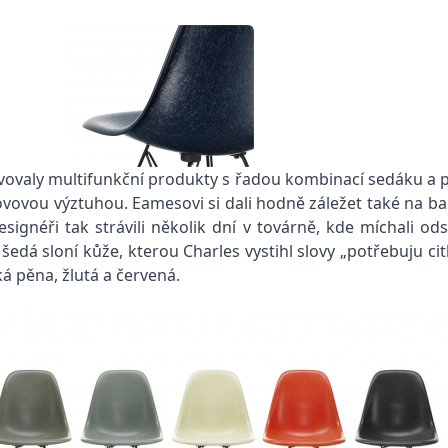
tavovaly multifunkční produkty s řadou kombinací sedáku a 
vovou výztuhou. Eamesovi si dali hodně záležet také na bar
signéři tak strávili několik dní v továrně, kde míchali od
edá sloní kůže, kterou Charles vystihl slovy „potřebuju ci
 pěna, žlutá a červená.