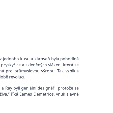
ák z jednoho kusu a zároveň byla pohodlná
 pryskyřice a skleněných vláken, která se
dná pro průmyslovou výrobu. Tak vznikla
době revolucí.
 a Ray byli geniální designéři, protože se
kživa,“ říká Eames Demetrios, vnuk slavné