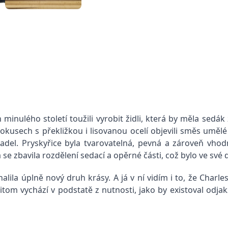
 minulého století toužili vyrobit židli, která by měla sed
pokusech s překližkou i lisovanou ocelí objevili směs umělé
tadel. Pryskyřice byla tvarovatelná, pevná a zároveň vho
 se zbavila rozdělení sedací a opěrné části, což bylo ve své 
lila úplně nový druh krásy. A já v ní vidím i to, že Charles
řitom vychází v podstatě z nutnosti, jako by existoval odja