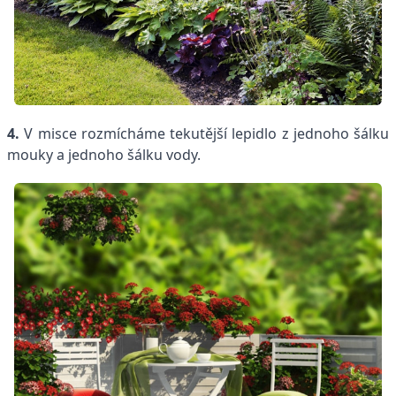
4.
V misce rozmícháme tekutější lepidlo z jednoho šálku
mouky a jednoho šálku vody.