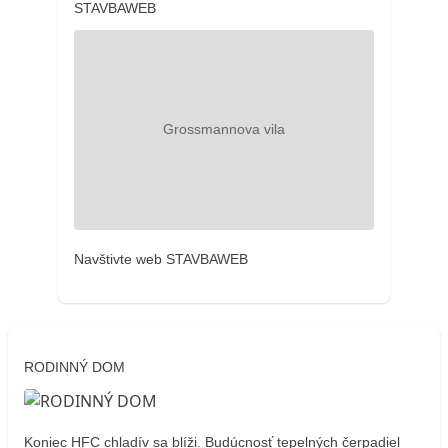
STAVBAWEB
Navštivte web STAVBAWEB
RODINNÝ DOM
Koniec HFC chladív sa blíži. Budúcnosť tepelných čerpadiel