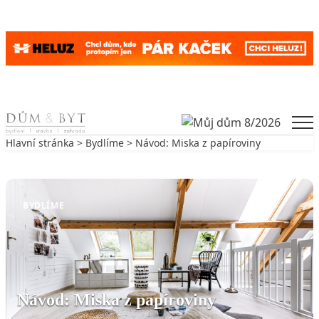
Skip to content
Men
Hlavní stránka
>
Bydlíme
> Návod: Miska z papíroviny
Zpět na Bydlíme
BYDLÍME
Návod: Miska z papíroviny