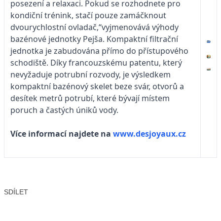
posezení a relaxaci.
Pokud se rozhodnete pro
kondiční trénink, stačí pouze zamáčknout
dvourychlostní ovladač,“vyjmenovává výhody
bazénové jednotky Pejša. Kompaktní filtrační
jednotka je zabudována přímo do přístupového
schodiště. Díky francouzskému patentu, který
nevyžaduje potrubní rozvody, je výsledkem
kompaktní bazénový skelet beze svár, otvorů a
desítek metrů potrubí, které bývají místem
poruch a častých úniků vody.
Více informací najdete na
www.desjoyaux.cz
SDÍLET
Facebook
X
LinkedIn
Email