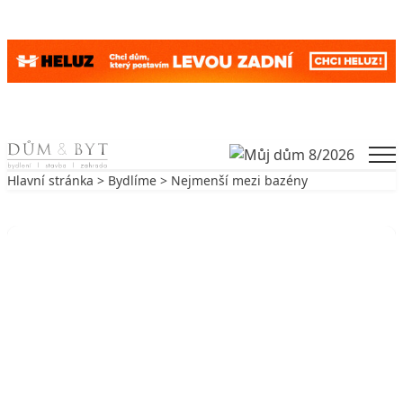
Skip to content
Men
Hlavní stránka
>
Bydlíme
> Nejmenší mezi bazény
Zpět na Bydlíme
BYDLÍME
Nejmenší mezi bazény
15. 11. 2006
2 min. čtení