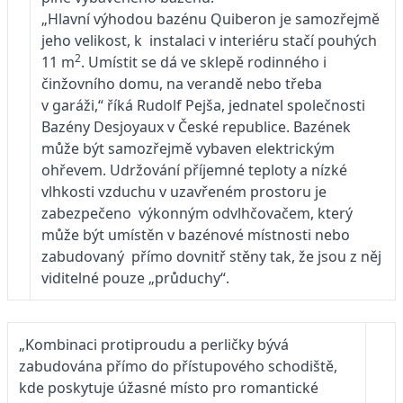
„Hlavní výhodou bazénu Quiberon je samozřejmě
jeho velikost, k instalaci v interiéru stačí pouhých
2
11 m
. Umístit se dá ve sklepě rodinného i
činžovního domu, na verandě nebo třeba
v garáži,“ říká Rudolf Pejša, jednatel společnosti
Bazény Desjoyaux v České republice. Bazének
může být samozřejmě vybaven elektrickým
ohřevem. Udržování příjemné teploty a nízké
vlhkosti vzduchu v uzavřeném prostoru je
zabezpečeno výkonným odvlhčovačem
, který
může být umístěn v bazénové místnosti nebo
zabudovaný přímo dovnitř stěny tak, že jsou z něj
viditelné pouze „průduchy“.
„Kombinaci protiproudu a perličky bývá
zabudována přímo do přístupového schodiště,
kde poskytuje úžasné místo pro romantické