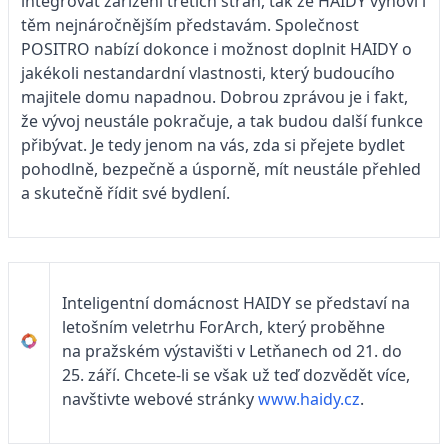
integrovat zařízení třetích stran, tak že HAIDY vyhoví i
těm nejnáročnějším představám. Společnost
POSITRO nabízí dokonce i možnost doplnit HAIDY o
jakékoli nestandardní vlastnosti, který budoucího
majitele domu napadnou. Dobrou zprávou je i fakt,
že vývoj neustále pokračuje, a tak budou další funkce
přibývat. Je tedy jenom na vás, zda si přejete bydlet
pohodlně, bezpečně a úsporně, mít neustále přehled
a skutečně řídit své bydlení.
Inteligentní domácnost HAIDY se představí na
letošním veletrhu ForArch, který proběhne
na pražském výstavišti v Letňanech od 21. do
25. září. Chcete-li se však už teď dozvědět více,
navštivte webové stránky
www.haidy.cz
.