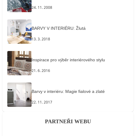
24. 11. 2008
BARVY V INTERIÉRU: Žlutá
13. 3. 2018
Inspirace pro výběr interiérového stylu
21. 6. 2016
Barvy v interiéru: Magie fialové a zlaté
22. 11. 2017
PARTNEŘI WEBU