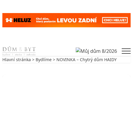
Skip to content
Men
Hlavní stránka
>
Bydlíme
> NOVINKA – Chytrý dům HAIDY
Zpět na Bydlíme
BYDLÍME
NOVINKA – Chytrý dům HAIDY
15. 9. 2010
5 min. čtení