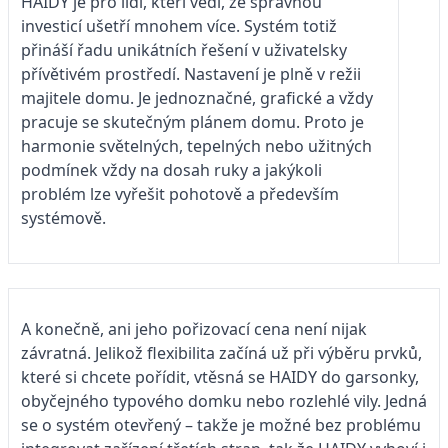
HAIDY je pro lidi, kteří vědí, že správnou
investicí ušetří mnohem více. Systém totiž
přináší řadu unikátních řešení v uživatelsky
přívětivém prostředí. Nastavení je plně v režii
majitele domu. Je jednoznačné, grafické a vždy
pracuje se skutečným plánem domu. Proto je
harmonie světelných, tepelných nebo užitných
podmínek vždy na dosah ruky a jakýkoli
problém lze vyřešit pohotově a především
systémově.
A konečně, ani jeho pořizovací cena není nijak
závratná. Jelikož flexibilita začíná už při výběru prvků,
které si chcete pořídit, vtěsná se HAIDY do garsonky,
obyčejného typového domku nebo rozlehlé vily. Jedná
se o systém otevřený – takže je možné bez problému