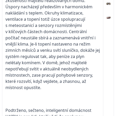
zkušenosti majitelů realizovaných domů.
Úspory nacházejí především v harmonickém
nakládání s teplem. Okruhy klimatizace,
ventilace a topení totiž úzce spolupracují
s meteostanicí a senzory rozmístěnými
v klíčových částech domácnosti. Centrální
počítač neustále sbírá a zaznamenává vnitřní i
vnější klima. Je-li topení nastaveno na režim
zimních měsíců a venku svítí sluníčko, dokáže jej
systém regulovat tak, aby peníze za plyn
nelétaly komínem. V domě, jehož majitelé
nepotřebují svítit v aktuálně neobydlených
místnostech, zase pracují pohybové senzory,
které rozsvítí, když vejdete, a zhasnou, až
místnost opustíte.
Podtrženo, sečteno, inteligentní domácnost