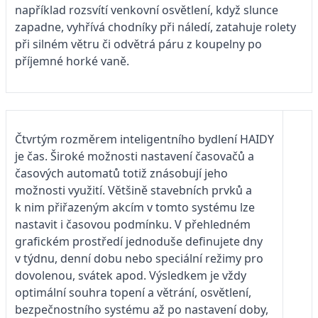
například rozsvítí venkovní osvětlení, když slunce
zapadne, vyhřívá chodníky při náledí, zatahuje rolety
při silném větru či odvětrá páru z koupelny po
příjemné horké vaně.
Čtvrtým rozměrem inteligentního bydlení HAIDY
je čas. Široké možnosti nastavení časovačů a
časových automatů totiž znásobují jeho
možnosti využití. Většině stavebních prvků a
k nim přiřazeným akcím v tomto systému lze
nastavit i časovou podmínku. V přehledném
grafickém prostředí jednoduše definujete dny
v týdnu, denní dobu nebo speciální režimy pro
dovolenou, svátek apod. Výsledkem je vždy
optimální souhra topení a větrání, osvětlení,
bezpečnostního systému až po nastavení doby,