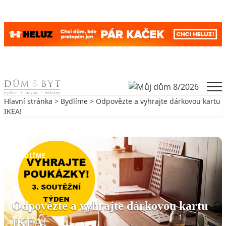
Skip to content
Men
Hlavní stránka
>
Bydlíme
> Odpovězte a vyhrajte dárkovou kartu
IKEA!
Zpět na Bydlíme
BYDLÍME
Odpovězte a vyhrajte dárkovou kartu
IKEA!