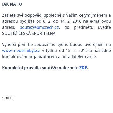
JAK NA TO
Zašlete své odpovědi společně s Vaším celým jménem a
adresou bydliště od 8. 2. do 14. 2. 2016 na e-mailovou
adresu
soutez@bmczech.cz
, do předmětu uveďte
SOUTĚŽ ČESKÁ SPOŘITELNA.
Výherci prvního soutěžního týdnu budou uveřejnění na
www.modernibyt.cz
v týdnu od 15. 2. 2016 a následně
kontaktování organizátorem a pořadatelem akce.
Kompletní pravidla soutěže naleznete
ZDE
.
SDÍLET
Facebook
X
LinkedIn
Email