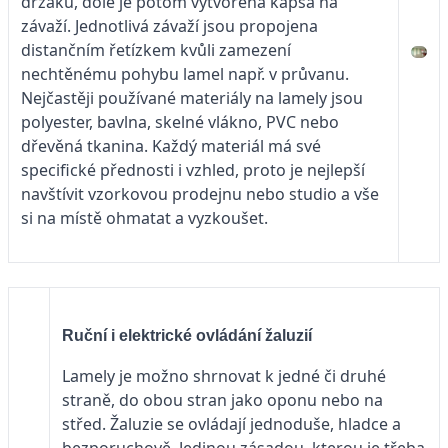
držáku, dole je potom vytvořena kapsa na
závaží. Jednotlivá závaží jsou propojena
distančním řetízkem kvůli zamezení
nechtěnému pohybu lamel např. v průvanu.
Nejčastěji používané materiály na lamely jsou
polyester, bavlna, skelné vlákno, PVC nebo
dřevěná tkanina. Každý materiál má své
specifické přednosti i vzhled, proto je nejlepší
navštívit vzorkovou prodejnu nebo studio a vše
si na místě ohmatat a vyzkoušet.
Ruční i elektrické ovládání žaluzií
Lamely je možno shrnovat k jedné či druhé
straně, do obou stran jako oponu nebo na
střed. Žaluzie se ovládají jednoduše, hladce a
bezporuchově. Jedinou zásadou, kterou je třeba