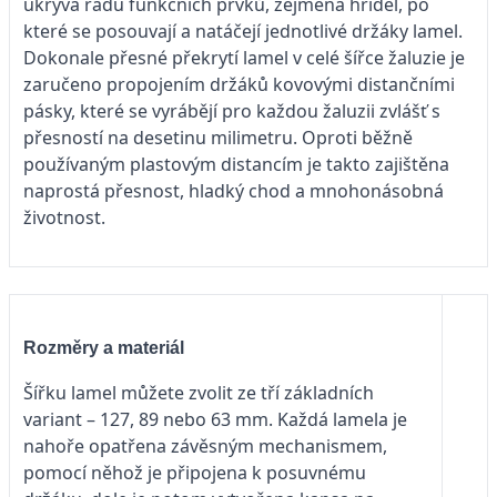
ukrývá řadu funkčních prvků, zejména hřídel, po
které se posouvají a natáčejí jednotlivé držáky lamel.
Dokonale přesné překrytí lamel v celé šířce žaluzie je
zaručeno propojením držáků kovovými distančními
pásky, které se vyrábějí pro každou žaluzii zvlášť s
přesností na desetinu milimetru. Oproti běžně
používaným plastovým distancím je takto zajištěna
naprostá přesnost, hladký chod a mnohonásobná
životnost.
Rozměry a materiál
Šířku lamel můžete zvolit ze tří základních
variant – 127, 89 nebo 63 mm. Každá lamela je
nahoře opatřena závěsným mechanismem,
pomocí něhož je připojena k posuvnému