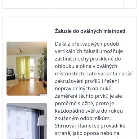
Žaluzie do oválných místností
Další z překvapivých podob
vertikálních žaluzií umožňuje
zastínit plochy prosklené do
oblouku a okna v oválných
místnostech. Tato varianta nabízí
zakružování profilů i řešení
nepravidelných oblouků.
Zaměření těchto prvků je ale
poměrně složité, proto je
každopádně svěřte do rukou
zkušeným odborníkům.
Shrnování lamel se provádí ke
straně, jako opona nebo na