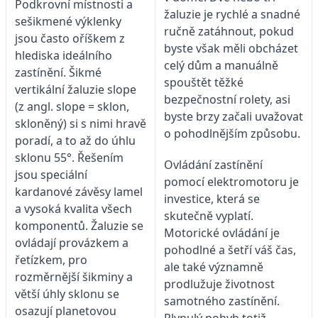
Podkrovní místnosti a
žaluzie je rychlé a snadné
sešikmené výklenky
ručně zatáhnout, pokud
jsou často oříškem z
byste však měli obcházet
hlediska ideálního
celý dům a manuálně
zastínění. Šikmé
spouštět těžké
vertikální žaluzie slope
bezpečnostní rolety, asi
(z angl. slope = sklon,
byste brzy začali uvažovat
skloněný) si s nimi hravě
o pohodlnějším způsobu.
poradí, a to až do úhlu
sklonu 55°. Řešením
Ovládání zastínění
jsou speciální
pomocí elektromotoru je
kardanové závěsy lamel
investice, která se
a vysoká kvalita všech
skutečně vyplatí.
komponentů. Žaluzie se
Motorické ovládání je
ovládají provázkem a
pohodlné a šetří váš čas,
řetízkem, pro
ale také významně
rozměrnější šikminy a
prodlužuje životnost
větší úhly sklonu se
samotného zastínění.
osazují planetovou