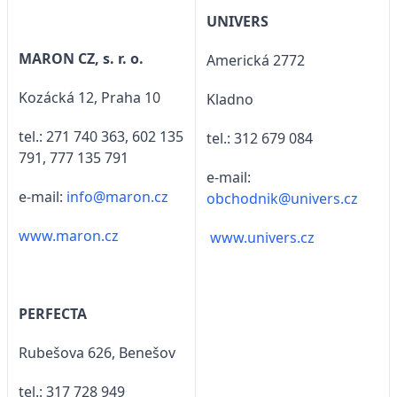
UNIVERS
MARON CZ, s. r. o.
Americká 2772
Kozácká 12, Praha 10
Kladno
tel.: 271 740 363, 602 135
tel.: 312 679 084
791, 777 135 791
e-mail:
e-mail:
info@maron.cz
obchodnik@univers.cz
www.maron.cz
www.univers.cz
PERFECTA
Rubešova 626, Benešov
tel.: 317 728 949