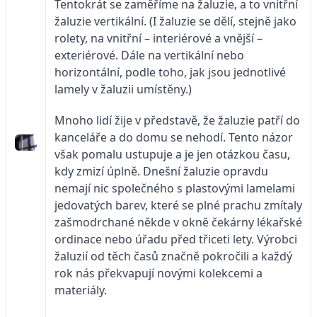
Tentokrát se zaměříme na žaluzie, a to vnitřní
žaluzie vertikální. (I žaluzie se dělí, stejně jako
rolety, na vnitřní – interiérové a vnější –
exteriérové. Dále na vertikální nebo
horizontální, podle toho, jak jsou jednotlivé
lamely v žaluzii umístěny.)
Mnoho lidí žije v představě, že žaluzie patří do
kanceláře a do domu se nehodí. Tento názor
však pomalu ustupuje a je jen otázkou času,
kdy zmizí úplně. Dnešní žaluzie opravdu
nemají nic společného s plastovými lamelami
jedovatých barev, které se plné prachu zmítaly
zašmodrchané někde v okně čekárny lékařské
ordinace nebo úřadu před třiceti lety. Výrobci
žaluzií od těch časů značně pokročili a každý
rok nás překvapují novými kolekcemi a
materiály.