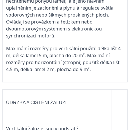
nechtěnému pohybu lamel), ale jeho hlavním
uplatněním je zaclonění a plynulá regulace světla
vodorovných nebo šikmých prosklených ploch.
Ovládají se provázkem a řetízkem nebo
dvoumotorovým systémem s elektronickou
synchronizací motorů.
Maximální rozměry pro vertikální použití: délka lišt 4
m, délka lamel 5 m, plocha do 20 m². Maximální
rozměry pro horizontální (stropní) použití: délka lišt
4,5 m, délka lamel 2 m, plocha do 9 m².
ÚDRŽBA A ČIŠTĚNÍ ŽALUZIÍ
Vertikální žaluzie jsou v podstatě