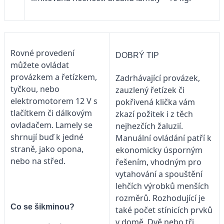
Rovné provedení
DOBRÝ TIP
můžete ovládat
provázkem a řetízkem,
Zadrhávající provázek,
tyčkou, nebo
zauzlený řetízek či
elektromotorem 12 V s
pokřivená klička vám
tlačítkem či dálkovým
zkazí požitek i z těch
ovladačem. Lamely se
nejhezčích žaluzií.
shrnují buď k jedné
Manuální ovládání patří k
straně, jako opona,
ekonomicky úsporným
nebo na střed.
řešením, vhodným pro
vytahování a spouštění
lehčích výrobků menších
rozměrů. Rozhodující je
Co se šikminou?
také počet stínicích prvků
v domě. Dvě nebo tři