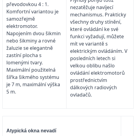
Plynulý pohyb totiž
převodovkou 4 : 1.
nezatěžuje navíjecí
Komfortní variantou je
mechanismus. Prakticky
samozřejmě
všechny druhy stínění,
elektromotor.
které ovládání ke své
Napojením dvou šikmin
funkci vyžadují, můžete
nebo šikminy a rovné
mít ve variantě s
žaluzie se elegantně
elektrickým ovládáním. V
zastíní plocha s
posledních letech si
lomenými tvary.
velkou oblibu našlo
Maximální použitelná
ovládání elektromotorů
šířka šikmého systému
prostřednictvím
je 7 m, maximální výška
dálkových radiových
5 m.
ovladačů.
Atypická okna nevadí