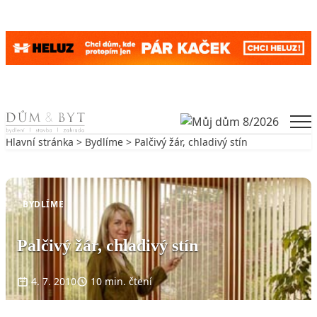
Skip to content
Men
Hlavní stránka
>
Bydlíme
> Palčivý žár, chladivý stín
Zpět na Bydlíme
BYDLÍME
Palčivý žár, chladivý stín
4. 7. 2010
10 min. čtení