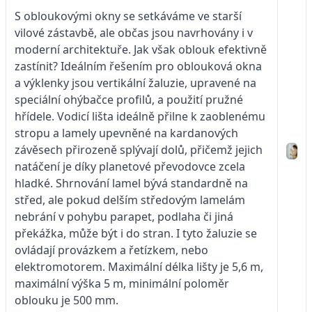
S obloukovými okny se setkáváme ve starší
vilové zástavbě, ale občas jsou navrhovány i v
moderní architektuře. Jak však oblouk efektivně
zastínit? Ideálním řešením pro oblouková okna
a výklenky jsou vertikální žaluzie, upravené na
speciální ohýbačce profilů, a použití pružné
hřídele. Vodicí lišta ideálně přilne k zaoblenému
stropu a lamely upevněné na kardanových
závěsech přirozeně splývají dolů, přičemž jejich
natáčení je díky planetové převodovce zcela
hladké. Shrnování lamel bývá standardně na
střed, ale pokud delším středovým lamelám
nebrání v pohybu parapet, podlaha či jiná
překážka, může být i do stran. I tyto žaluzie se
ovládají provázkem a řetízkem, nebo
elektromotorem. Maximální délka lišty je 5,6 m,
maximální výška 5 m, minimální poloměr
oblouku je 500 mm.