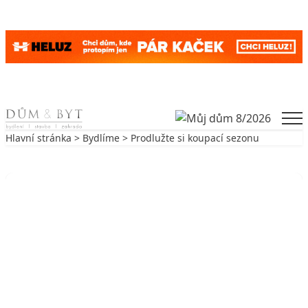
Skip to content
Men
Hlavní stránka
>
Bydlíme
> Prodlužte si koupací sezonu
Zpět na Bydlíme
BYDLÍME
Prodlužte si koupací sezonu
10. 8. 2006
9 min. čtení