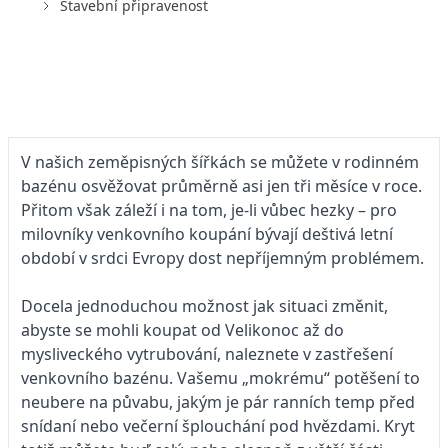
Stavební připravenost
V našich zeměpisných šířkách se můžete v rodinném
bazénu osvěžovat průměrně asi jen tři měsíce v roce.
Přitom však záleží i na tom, je-li vůbec hezky – pro
milovníky venkovního koupání bývají deštivá letní
období v srdci Evropy dost nepříjemným problémem.
Docela jednoduchou možnost jak situaci změnit,
abyste se mohli koupat od Velikonoc až do
mysliveckého vytrubování, naleznete v zastřešení
venkovního bazénu. Vašemu „mokrému“ potěšení to
neubere na půvabu, jakým je pár ranních temp před
snídaní nebo večerní šplouchání pod hvězdami. Kryt