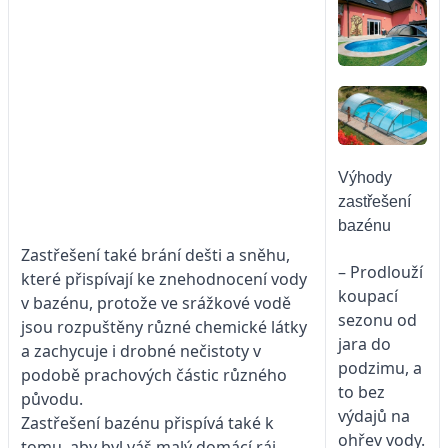
Výhody
zastřešení
bazénu
Zastřešení také brání dešti a sněhu,
– Prodlouží
které přispívají ke znehodnocení vody
koupací
v bazénu, protože ve srážkové vodě
sezonu od
jsou rozpuštěny různé chemické látky
jara do
a zachycuje i drobné nečistoty v
podzimu, a
podobě prachových částic různého
to bez
původu.
výdajů na
Zastřešení bazénu přispívá také k
ohřev vody.
tomu, aby byl váš malý domácí ráj