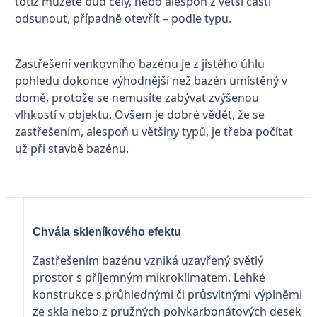
totiž můžete buď celý, nebo alespoň z větší části
odsunout, případně otevřít – podle typu.
Zastřešení venkovního bazénu je z jistého úhlu
pohledu dokonce výhodnější než bazén umístěný v
domě, protože se nemusíte zabývat zvýšenou
vlhkostí v objektu. Ovšem je dobré vědět, že se
zastřešením, alespoň u většiny typů, je třeba počítat
už při stavbě bazénu.
Chvála skleníkového efektu
Zastřešením bazénu vzniká uzavřený světlý
prostor s příjemným mikroklimatem. Lehké
konstrukce s průhlednými či průsvitnými výplněmi
ze skla nebo z pružných polykarbonátových desek