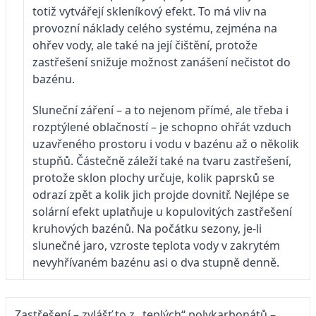
totiž vytvářejí skleníkový efekt. To má vliv na
provozní náklady celého systému, zejména na
ohřev vody, ale také na její čištění, protože
zastřešení snižuje možnost zanášení nečistot do
bazénu.
Sluneční záření – a to nejenom přímé, ale třeba i
rozptýlené oblačností – je schopno ohřát vzduch
uzavřeného prostoru i vodu v bazénu až o několik
stupňů. Částečně záleží také na tvaru zastřešení,
protože sklon plochy určuje, kolik paprsků se
odrazí zpět a kolik jich projde dovnitř. Nejlépe se
solární efekt uplatňuje u kopulovitých zastřešení
kruhových bazénů. Na počátku sezony, je-li
slunečné jaro, vzroste teplota vody v zakrytém
nevyhřívaném bazénu asi o dva stupně denně.
Zastřešení – zvlášť to z „teplých“ polykarbonátů –