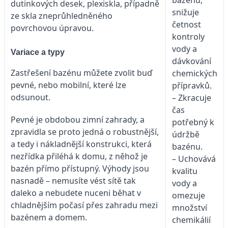
dutinkových desek, plexiskla, případně
snižuje
ze skla zneprůhledněného
četnost
povrchovou úpravou.
kontroly
vody a
Variace a typy
dávkování
Zastřešení bazénu můžete zvolit buď
chemických
pevné, nebo mobilní, které lze
přípravků.
odsunout.
– Zkracuje
čas
Pevné je obdobou zimní zahrady, a
potřebný k
zpravidla se proto jedná o robustnější,
údržbě
a tedy i nákladnější konstrukci, která
bazénu.
nezřídka přiléhá k domu, z něhož je
– Uchovává
bazén přímo přístupný. Výhody jsou
kvalitu
nasnadě – nemusíte vést sítě tak
vody a
daleko a nebudete nuceni běhat v
omezuje
chladnějším počasí přes zahradu mezi
množství
bazénem a domem.
chemikálií