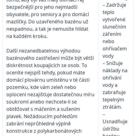
– Zadržuje
bezpečnější pro jeho nejmladší
teplo
obyvatele, pro seniory a pro domácí
vytvořené
mazlíčky. Do uzavřeného bazénu už
slunečním
nespadnou, a tak je nemusíte hlídat
zářením
na každém kroku.
nebo
ohřívačem
Další nezanedbatelnou výhodou
vody
bazénového zastřešení může být větší
– Snižuje
diskrétnost koupajících se osob. To
náklady na
oceníte nejspíš tehdy, pokud máte
ohřívání
domácí plovárnu umístěnu v té části
vody a
pozemku, kde vám zeleň nebo
zabraňuje
oplocení nezajišťuje dostatečnou míru
tepelným
soukromí anebo nechcete-li se
ztrátám.
obtěžovat s máčením a sušením
–
plavek. Nežádoucím pohledům
Usnadňuje
zabrání neprůhledné výplně
údržbu
konstrukce z polykarbonátových
bazénu,