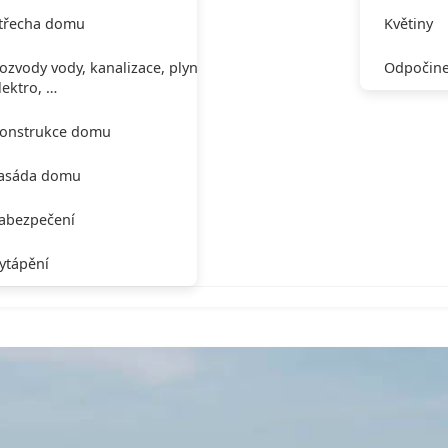
třecha domu
Květiny
ozvody vody, kanalizace, plynu,
Odpočine
lektro, …
onstrukce domu
asáda domu
abezpečení
ytápění