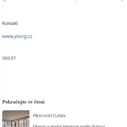
Kontakt
www.ytong.cz
SDÍLET
Facebook
X
LinkedIn
Email
Pokračujte ve čtení
PŘEDCHOZÍ ČLÁNEK
Okenní a dveřní hliníkové profily Schüco