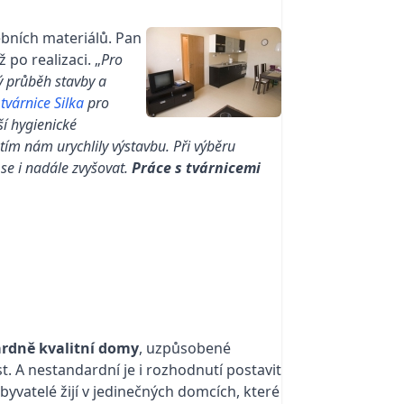
ebních materiálů. Pan
po realizaci. „
Pro
ý průběh stavby a
tvárnice Silka
pro
í hygienické
tím nám urychlily výstavbu. Při výběru
 se i nadále zvyšovat.
Práce s tvárnicemi
rdně kvalitní domy
, uzpůsobené
. A nestandardní je i rozhodnutí postavit
yvatelé žijí v jedinečných domcích, které