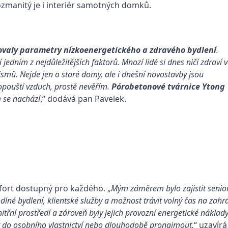
Rozmanitý je i interiér samotných domků.
ňovaly parametry nízkoenergetického a zdravého bydlení
.
jedním z nejdůležitějších faktorů. Mnozí lidé si dnes ničí zdraví 
ismů. Nejde jen o staré domy, ale i dnešní novostavby jsou
opouští vzduch, prostě nevěřím.
Pórobetonové tvárnice Ytong
m se nachází
,“ dodává pan Pavelek.
ort dostupný pro každého. „
Mým záměrem bylo zajistit senio
ohodlné bydlení, klientské služby a možnost trávit volný čas na za
třní prostředí a zároveň byly jejich provozní energetické náklady
t do osobního vlastnictví nebo dlouhodobě pronajmout,
“ uzavír