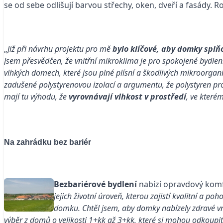
se od sebe odlišují barvou střechy, oken, dveří a fasády. 
„
Již při návrhu projektu pro mě
bylo klíčové, aby domky spl
Jsem přesvědčen, že vnitřní mikroklima je pro spokojené bydlení 
vlhkých domech, které jsou plné plísní a škodlivých mikroorgan
zadušené polystyrenovou izolací a argumentu, že polystyren pr
mají tu výhodu, že
vyrovnávají vlhkost v prostředí
, ve které
Na zahrádku bez bariér
Bezbariérové bydlení
nabízí opravdový komf
jejich životní úroveň, kterou zajistí kvalitní a p
domku. Chtěl jsem, aby domky nabízely zdravé vni
výběr z domů o velikosti 1+kk až 3+kk, které si mohou odkoupi