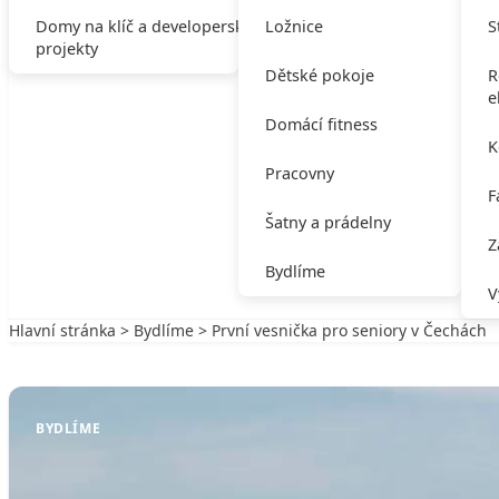
Domy na klíč a developerské
Ložnice
S
projekty
Dětské pokoje
R
e
Domácí fitness
K
Pracovny
F
Šatny a prádelny
Z
Bydlíme
V
Hlavní stránka
>
Bydlíme
> První vesnička pro seniory v Čechách
Zpět na Bydlíme
BYDLÍME