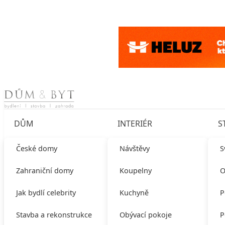
Skip to content
DŮM
INTERIÉR
S
České domy
Návštěvy
S
Zahraniční domy
Koupelny
O
Jak bydlí celebrity
Kuchyně
P
Stavba a rekonstrukce
Obývací pokoje
P