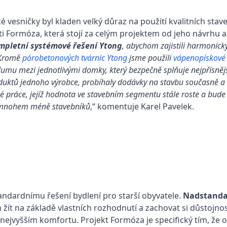
 vesničky byl kladen velký důraz na použití kvalitních stav
i Formóza, která stojí za celým projektem od jeho návrhu až 
mpletní systémové řešení Ytong
, abychom zajistili harmonick
. Kromě
pórobetonových tvárnic Ytong
jsme použili
vápenopískové 
lumu mezi jednotlivými domky, který bezpečně splňuje nejpřísnějš
roduktů jednoho výrobce, probíhaly dodávky na stavbu současně a 
ké práce, jejíž hodnota ve stavebním segmentu stále roste a bude
i mnohem méně stavebníků
,“ komentuje Karel Pavelek.
andardnímu řešení bydlení pro starší obyvatele.
Nadstanda
t na základě vlastních rozhodnutí a zachovat si důstojnost
jvyšším komfortu. Projekt Formóza je specifický tím, že ob