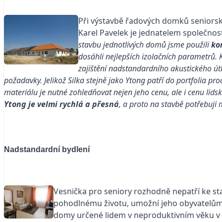
Při výstavbě řadových domků seniorské
Karel Pavelek je jednatelem společnost
stavbu jednotlivých domů jsme použili
ko
dosáhli nejlepších izolačních parametrů
zajištění nadstandardního akustického út
požadavky. Jelikož Silka stejně jako Ytong patří do portfolia p
materiálu je nutné zohledňovat nejen jeho cenu, ale i cenu lids
Ytong je velmi rychlá
a přesná
, a proto na stavbě potřebuj
Nadstandardní bydlení
Vesnička pro seniory rozhodně nepatří ke st
pohodlnému životu, umožní jeho obyvatelům ží
domy určené lidem v neproduktivním věku v ne