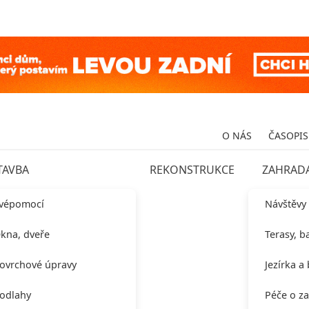
O NÁS
ČASOPIS
TAVBA
REKONSTRUKCE
ZAHRAD
vépomocí
Návštěvy
kna, dveře
Terasy, b
ovrchové úpravy
Jezírka a
odlahy
Péče o z