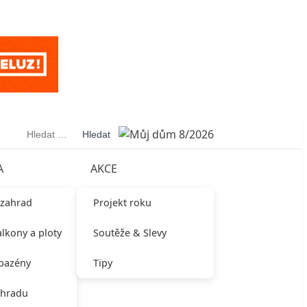
Vyhledávání
A
AKCE
 zahrad
Projekt roku
alkony a ploty
Soutěže & Slevy
 bazény
Tipy
ahradu