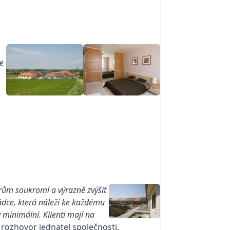
ve
rům soukromí a výrazně zvýšit
hrádce, která náleží ke každému
 minimální. Klienti mají na
á rozhovor jednatel společnosti.