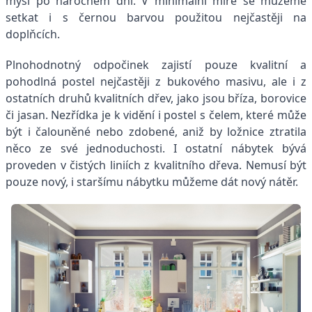
mysl po náročném dni. V minimální míře se můžeme
setkat i s černou barvou použitou nejčastěji na
doplňcích.
Plnohodnotný odpočinek zajistí pouze kvalitní a
pohodlná postel nejčastěji z bukového masivu, ale i z
ostatních druhů kvalitních dřev, jako jsou bříza, borovice
či jasan. Nezřídka je k vidění i postel s čelem, které může
být i čalouněné nebo zdobené, aniž by ložnice ztratila
něco ze své jednoduchosti. I ostatní nábytek bývá
proveden v čistých liniích z kvalitního dřeva. Nemusí být
pouze nový, i staršímu nábytku můžeme dát nový nátěr.