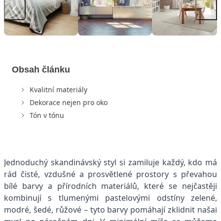
Obsah článku
Kvalitní materiály
Dekorace nejen pro oko
Tón v tónu
Jednoduchý skandinávský styl si zamiluje každý, kdo má
rád čisté, vzdušné a prosvětlené prostory s převahou
bílé barvy a přírodních materiálů, které se nejčastěji
kombinují s tlumenými pastelovými odstíny zelené,
modré, šedé, růžové – tyto barvy pomáhají zklidnit našai