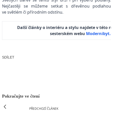
Světlých barev se tento styl drží i při výběru podlahy.
Nejčastěji se můžeme setkat s dřevěnou podlahou
ve světlém či přírodním odstínu.
Další články o interiéru a stylu najdete v této 
sesterském webu
Modernibyt.c
SDÍLET
Facebook
X
LinkedIn
Email
Pokračujte ve čtení
PŘEDCHOZÍ ČLÁNEK