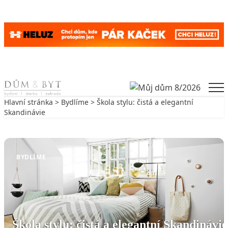
Skip to content
Men
Hlavní stránka
>
Bydlíme
> Škola stylu: čistá a elegantní
Skandinávie
Zpět na Bydlíme
BYDLÍME
Škola stylu: čistá a elegantní Skandinávie