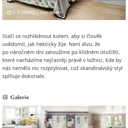
9. 5. 2016
2 min. čtení
Stačí se rozhlédnout kolem, aby si člověk
uvědomil, jak hekticky žije. Není divu, že
po náročném dni zatoužíme po klidném útočišti,
které nacházíme nejčastěji právě v ložnici, kde by
nás nemělo nic rozptylovat, což skandinávský styl
splňuje dokonale.
Galerie