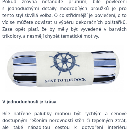
Pokud zrovna nefandíte pruhům, bílé povlečení
s jednoduchými detaily modrobílých proužků je pro
tento styl skvělá volba. O co střídmější je povlečení, o to
víc se můžete odvázat u výběru dekoračních polštářků.
Zase opět platí, že by měly být vyvedené v barvách
trikolory, a nesmějí chybět tematické motivy.
V jednoduchosti je krása
Bíle natřené palubky mohou být rychlým a cenově
dostupným řešením nerovností stěn či tepelných ztrát,
ale také nápaditou cestou k dotvoření interiéru