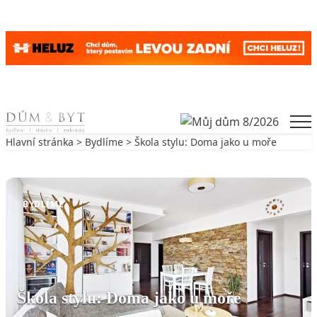
Skip to content
Men
Hlavní stránka
>
Bydlíme
> Škola stylu: Doma jako u moře
Zpět na Bydlíme
BYDLÍME
Škola stylu: Doma jako u moře