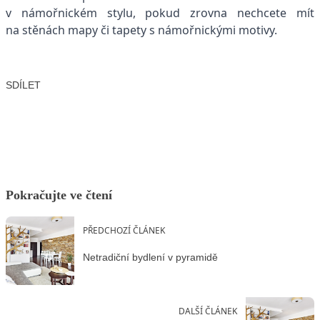
v námořnickém stylu, pokud zrovna nechcete mít
na stěnách mapy či tapety s námořnickými motivy.
SDÍLET
Facebook
X
LinkedIn
Email
Pokračujte ve čtení
PŘEDCHOZÍ ČLÁNEK
Netradiční bydlení v pyramidě
DALŠÍ ČLÁNEK