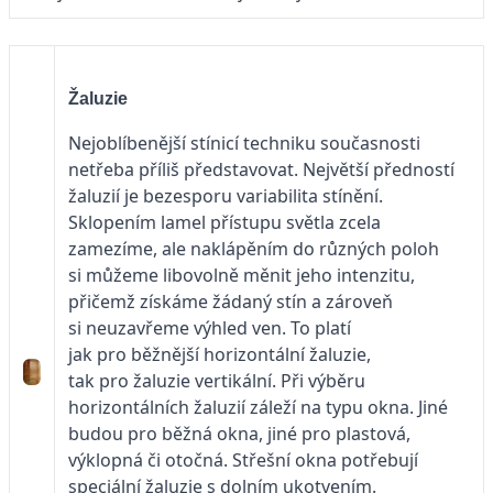
Žaluzie
Nejoblíbenější stínicí techniku současnosti
netřeba příliš představovat. Největší předností
žaluzií je bezesporu variabilita stínění.
Sklopením lamel přístupu světla zcela
zamezíme, ale naklápěním do různých poloh
si můžeme libovolně měnit jeho intenzitu,
přičemž získáme žádaný stín a zároveň
si neuzavřeme výhled ven. To platí
jak pro běžnější horizontální žaluzie,
tak pro žaluzie vertikální. Při výběru
horizontálních žaluzií záleží na typu okna. Jiné
budou pro běžná okna, jiné pro plastová,
výklopná či otočná. Střešní okna potřebují
speciální žaluzie s dolním ukotvením.