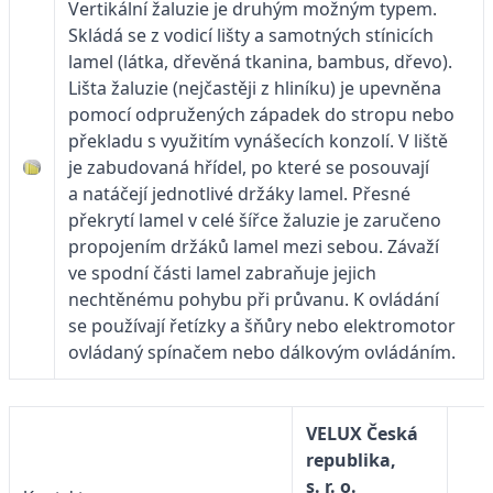
Vertikální žaluzie je druhým možným typem.
Skládá se z vodicí lišty a samotných stínicích
lamel (látka, dřevěná tkanina, bambus, dřevo).
Lišta žaluzie (nejčastěji z hliníku) je upevněna
pomocí odpružených západek do stropu nebo
překladu s využitím vynášecích konzolí. V liště
je zabudovaná hřídel, po které se posouvají
a natáčejí jednotlivé držáky lamel. Přesné
překrytí lamel v celé šířce žaluzie je zaručeno
propojením držáků lamel mezi sebou. Závaží
ve spodní části lamel zabraňuje jejich
nechtěnému pohybu při průvanu. K ovládání
se používají řetízky a šňůry nebo elektromotor
ovládaný spínačem nebo dálkovým ovládáním.
VELUX Česká
republika,
s. r. o.