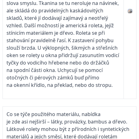
slova smyslu. Tkanina se tu neroluje na návinek,
ale skládá do pravidelných kaskádovitých
skladů, které jí dodávají zajímavý a neotřelý
vzhled. Další možností je americká roleta, jejíž
stínicím materiálem je dřevo. Roleta se při
stahování pravidelně řasí. K zastavení pohybu
slouží brzda. U výklopných, šikmých a střešních
oken se rolety u okna přidržují zasunutím vodicí
tyčky do vodicího hřebene nebo do držáčků
na spodní části okna. Uchycují se pomocí
otočných či pérových zámků buď přímo
na okenní křídlo, na překlad, nebo do stropu.
Co se týče použitého materiálu, nabídka
je zde asi nejširší – látky, provázky, bambus a dřevo.
Látkové rolety mohou být z přírodních i syntetických
materiálů a jejich směsí, které dodávají roletám