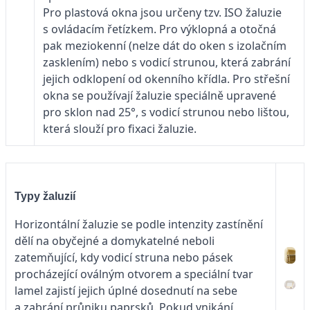
Pro plastová okna jsou určeny tzv. ISO žaluzie
s ovládacím řetízkem. Pro výklopná a otočná
pak meziokenní (nelze dát do oken s izolačním
zasklením) nebo s vodicí strunou, která zabrání
jejich odklopení od okenního křídla. Pro střešní
okna se používají žaluzie speciálně upravené
pro sklon nad 25°, s vodicí strunou nebo lištou,
která slouží pro fixaci žaluzie.
Typy žaluzií
Horizontální žaluzie se podle intenzity zastínění
dělí na obyčejné a domykatelné neboli
zatemňující, kdy vodicí struna nebo pásek
procházející oválným otvorem a speciální tvar
lamel zajistí jejich úplné dosednutí na sebe
a zabrání průniku paprsků. Pokud vnikání