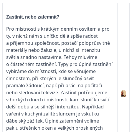
Zastínit, nebo zatemnit?
Pro místnosti s krátkým denním osvitem a pro
ty, v nichž nám sluníčko dělá spíše radost
a příjemnou společnost, postačí poloprůsvitné
materiály nebo žaluzie, u nichž si intenzitu
světla snadno nastavíme. Tehdy mluvíme
o částečném zastínění. Typy pro úplné zastínění
vybíráme do místností, kde se věnujeme
činnostem, při kterých je slunečný osvit
pramálo žádoucí, např. při práci na počítači
nebo sledování televize. Zastínit potřebujeme
v horkých dnech i místnosti, kam sluníčko svítí
delší dobu a se silnější intenzitou. Například
vaření v kuchyni zalité sluncem je vskutku
ďábelský zážitek. Úplné zatemnění volíme
pak u střešních oken a velkých prosklených