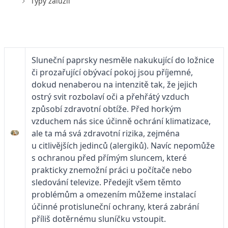
Typy žaluzií
Sluneční paprsky nesměle nakukující do ložnice
či prozařující obývací pokoj jsou příjemné,
dokud nenaberou na intenzitě tak, že jejich
ostrý svit rozbolaví oči a přehřátý vzduch
způsobí zdravotní obtíže. Před horkým
vzduchem nás sice účinně ochrání klimatizace,
ale ta má svá zdravotní rizika, zejména
u citlivějších jedinců (alergiků). Navíc nepomůže
s ochranou před přímým sluncem, které
prakticky znemožní práci u počítače nebo
sledování televize. Předejít všem těmto
problémům a omezením můžeme instalací
účinné protisluneční ochrany, která zabrání
příliš dotěrnému sluníčku vstoupit.