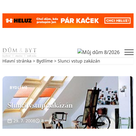
Skip to content
Men
Hlavní stránka
>
Bydlíme
> Slunci vstup zakázán
Zpět na Bydlíme
BYDLÍME
Slunci vstup zakázán
29. 7. 2008
8 min. čtení