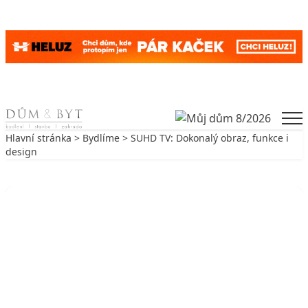
Skip to content
Men
Hlavní stránka
>
Bydlíme
> SUHD TV: Dokonalý obraz, funkce i
design
Zpět na Bydlíme
BYDLÍME
SUHD TV: Dokonalý obraz, funkce i
design
23. 5. 2016
2 min. čtení