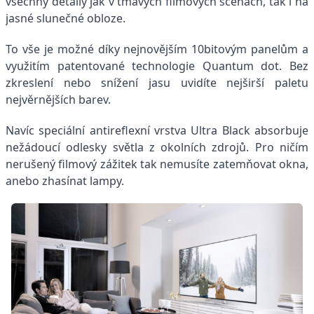
všechny detaily jak v tmavých filmových scénách, tak i na
jasné slunečné obloze.
To vše je možné díky nejnovějším 10bitovým panelům a
využitím patentované technologie Quantum dot. Bez
zkreslení nebo snížení jasu uvidíte nejširší paletu
nejvěrnějších barev.
Navíc speciální antireflexní vrstva Ultra Black absorbuje
nežádoucí odlesky světla z okolních zdrojů. Pro ničím
nerušený filmový zážitek tak nemusíte zatemňovat okna,
anebo zhasínat lampy.