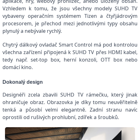
aplikace, hry, webový prohlížeč, anebo uložený obsah.
Vzhledem k tomu, že jsou všechny modely SUHD TV
vybaveny operačním systémem Tizen a čtyřjádrovým
procesorem, je přechod mezi jednotlivými typy obsahu
plynulý a nebývale rychlý.
Chytrý dálkový ovladač Smart Control má pod kontrolou
všechna zařízení připojená k SUHD TV přes HDMI kabel,
tedy např. set-top box, herní konzoli, OTT box nebo
domácí kino.
Dokonalý design
Designéři zcela zbavili SUHD TV rámečku, který jinak
ohraničuje obraz. Obrazovka je díky tomu neuvěřitelně
tenká a působí velmi elegantně. Zadní stranu navíc
oprostili od rušivých prohlubní, zdířek a šroubků.