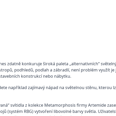
es zdatně konkuruje široká paleta „alternativních“ světelnýc
ropů, podhledů, podlah a zábradlí, není problém využít je 
 stavebních konstrukcí nebo nábytku.
dete například zajímavý nápad na světelnou stěnu, kterou lz
vaná“ svítidla z kolekce Metamorphosis firmy Artemide zase
ojů (systém RBG) vytvoření libovolné barvy světla. Uživate