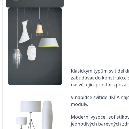
Klasickým typům svítidel dn
zabudovat do konstrukce st
nasvěcující prostor zpoza
V nabídce svítidel IKEA naj
moduly.
Moderní vysoce „sofistiko
jednotlivých barevných zdr