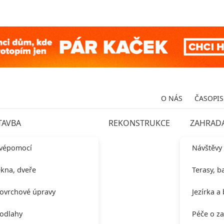
O NÁS
ČASOPIS
TAVBA
REKONSTRUKCE
ZAHRAD
vépomocí
Návštěvy
kna, dveře
Terasy, b
ovrchové úpravy
Jezírka a
odlahy
Péče o z