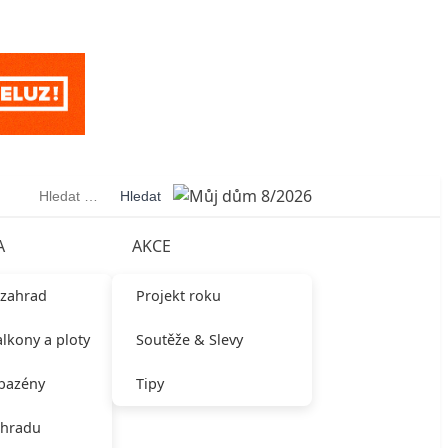
Vyhledávání
A
AKCE
 zahrad
Projekt roku
alkony a ploty
Soutěže & Slevy
 bazény
Tipy
ahradu