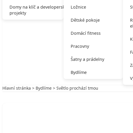
Domy na klíč a developerské
Ložnice
S
projekty
Dětské pokoje
R
e
Domácí fitness
K
Pracovny
F
Šatny a prádelny
Z
Bydlíme
V
Hlavní stránka
>
Bydlíme
> Světlo prochází tmou
Zpět na Bydlíme
BYDLÍME
Světlo prochází tmou