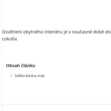
3. 4. 2006
4 min. čtení
Osvětlení obytného interiéru je v současné době do
cokoliv.
Obsah článku
Světlo kontra zrak