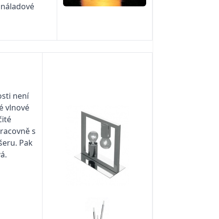
a náladové
sti není
é vlnové
ité
pracovně s
šeru. Pak
á.