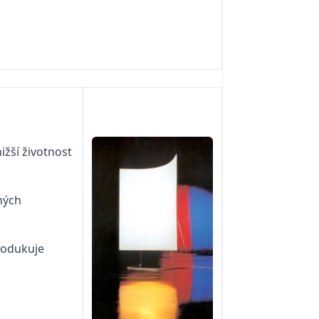
ižší životnost
jných
produkuje