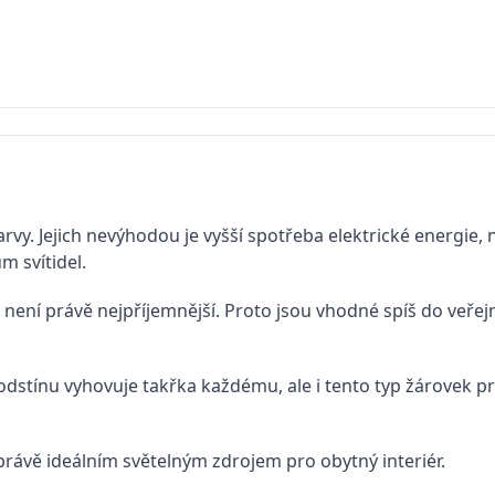
rvy. Jejich nevýhodou je vyšší spotřeba elektrické energie, n
 svítidel.
u není právě nejpříjemnější. Proto jsou vhodné spíš do veře
m odstínu vyhovuje takřka každému, ale i tento typ žárovek 
 právě ideálním světelným zdrojem pro obytný interiér.