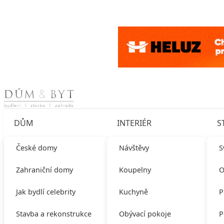
Skip to content
DŮM
INTERIÉR
S
České domy
Návštěvy
S
Zahraniční domy
Koupelny
O
Jak bydlí celebrity
Kuchyně
P
Stavba a rekonstrukce
Obývací pokoje
P