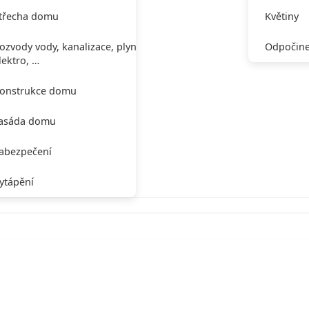
třecha domu
Květiny
ozvody vody, kanalizace, plynu,
Odpočine
lektro, …
onstrukce domu
asáda domu
abezpečení
ytápění