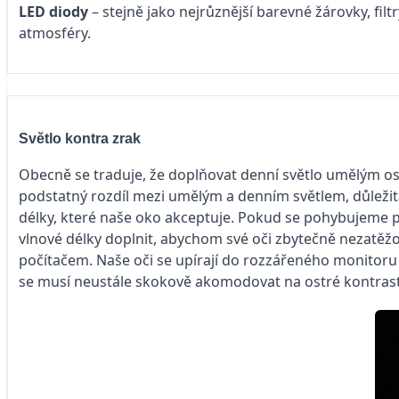
LED diody
– stejně jako nejrůznější barevné žárovky, filt
atmosféry.
Světlo kontra zrak
Obecně se traduje, že doplňovat denní světlo umělým osvě
podstatný rozdíl mezi umělým a denním světlem, důležitá 
délky, které naše oko akceptuje. Pokud se pohybujeme p
vlnové délky doplnit, abychom své oči zbytečně nezatěž
počítačem. Naše oči se upírají do rozzářeného monitor
se musí neustále skokově akomodovat na ostré kontrasty