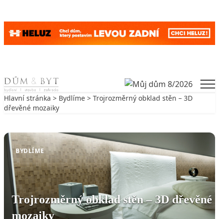
Skip to content
Men
Hlavní stránka
>
Bydlíme
> Trojrozměrný obklad stěn – 3D
dřevěné mozaiky
Zpět na Bydlíme
BYDLÍME
Trojrozměrný obklad stěn – 3D dřevěné
mozaiky