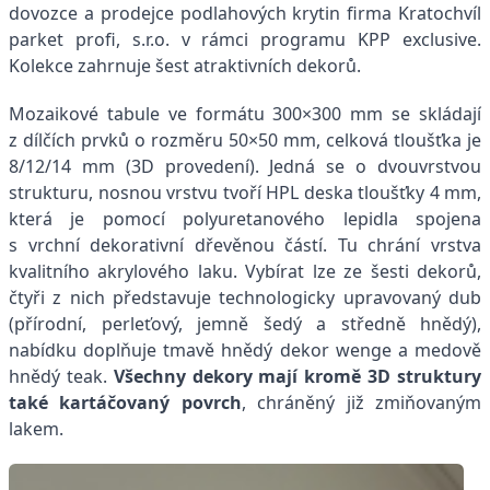
dovozce a prodejce podlahových krytin firma Kratochvíl
parket profi, s.r.o. v rámci programu KPP exclusive.
Kolekce zahrnuje šest atraktivních dekorů.
Mozaikové tabule ve formátu 300×300 mm se skládají
z dílčích prvků o rozměru 50×50 mm, celková tloušťka je
8/12/14 mm (3D provedení). Jedná se o dvouvrstvou
strukturu, nosnou vrstvu tvoří HPL deska tloušťky 4 mm,
která je pomocí polyuretanového lepidla spojena
s vrchní dekorativní dřevěnou částí. Tu chrání vrstva
kvalitního akrylového laku. Vybírat lze ze šesti dekorů,
čtyři z nich představuje technologicky upravovaný dub
(přírodní, perleťový, jemně šedý a středně hnědý),
nabídku doplňuje tmavě hnědý dekor wenge a medově
hnědý teak.
Všechny dekory mají kromě 3D struktury
také kartáčovaný povrch
, chráněný již zmiňovaným
lakem.