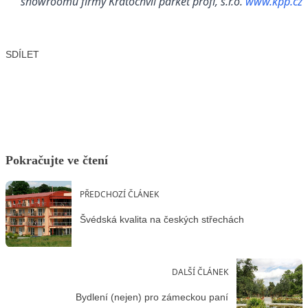
showroomu firmy Kratochvíl parket profi, s.r.o.
www.kpp.cz
SDÍLET
Facebook
X
LinkedIn
Email
Pokračujte ve čtení
PŘEDCHOZÍ ČLÁNEK
Švédská kvalita na českých střechách
DALŠÍ ČLÁNEK
Bydlení (nejen) pro zámeckou paní