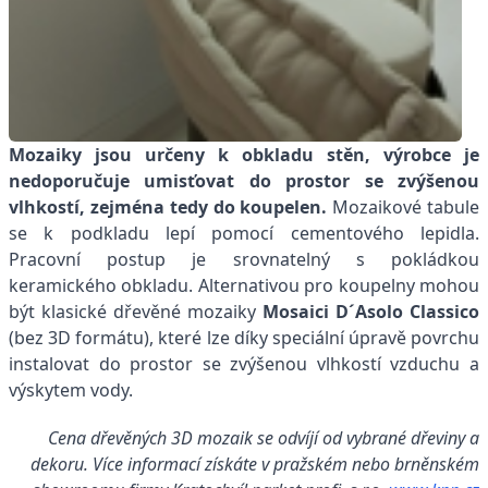
Mozaiky jsou určeny k obkladu stěn, výrobce je
nedoporučuje umisťovat do prostor se zvýšenou
vlhkostí, zejména tedy do koupelen.
Mozaikové tabule
se k podkladu lepí pomocí cementového lepidla.
Pracovní postup je srovnatelný s pokládkou
keramického obkladu. Alternativou pro koupelny mohou
být klasické dřevěné mozaiky
Mosaici D´Asolo Classico
(bez 3D formátu), které lze díky speciální úpravě povrchu
instalovat do prostor se zvýšenou vlhkostí vzduchu a
výskytem vody.
Cena dřevěných 3D mozaik se odvíjí od vybrané dřeviny a
dekoru. Více informací získáte v pražském nebo brněnském