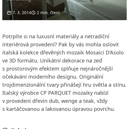
7. 3. 2014
2 min. čtení
Potrpíte si na luxusní materiály a netradiční
interiérová provedení? Pak by vás mohla oslovit
italská kolekce dřevěných mozaik Mosaici D‘Asolo
ve 3D formátu. Unikátní dekorace na zeď
s prostorovým efektem splňuje nejnáročnější
očekávání moderního designu. Originální
trojdimenzionální tvary přinášejí hru světla a stínu.
Italský výrobce CP PARQUET mozaiky nabízí
v provedení dřevin dub, wenge a teak, vždy
s kartáčovanou a lakovanou úpravou povrchu.