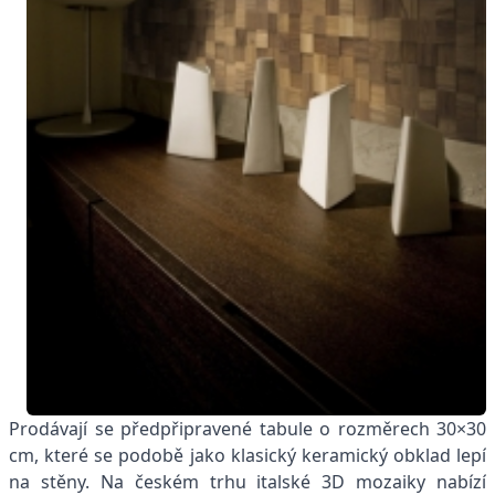
Prodávají se předpřipravené tabule o rozměrech 30×30
cm, které se podobě jako klasický keramický obklad lepí
na stěny. Na českém trhu italské 3D mozaiky nabízí