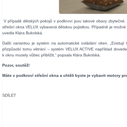
V případě dětských pokojů v podkroví jsou takové obavy zbytečné. „
střešní okna VELUX vybavená dětskou pojistkou. Případně je možné po
uvedla Klára Bukolská.
Další variantou je systém na automatické ovládání oken. „Existují
přizpůsobí tomu větrání – systém VELUX ACTIVE například doved
k oknu musely vůbec přiblížit,“ popsala Klára Bukolská.
Pozor, soutěž!
Máte v podkroví střešní okna a chtěli byste je vybavit
motory
pro
SDÍLET
Facebook
X
LinkedIn
Email