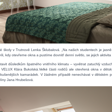
é školy v Trutnově Lenka Šklubalová. „Na našich studentech je jasně 
íli, kdy otevřeme okna a pustíme dovnitř denní světlo, se jejich aktivit
stavit důsledkům špatného vnitřního klimatu – vyvětrat zatuchlý vzdu
i VELUX Klára Bukolská.Velké části rodičů ale otevřená okna v dětsk
zkušenějších kamarádek. V žádném případě nenechávat v dětském po
olíny Jana Hrubešová.