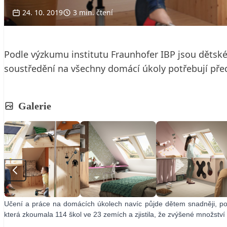
24. 10. 2019
3 min. čtení
Podle výzkumu institutu Fraunhofer IBP jsou děts
soustředění na všechny domácí úkoly potřebují pře
Galerie
Učení a práce na domácích úkolech navíc půjde dětem snadněji, po
která zkoumala 114 škol ve 23 zemích a zjistila, že zvýšené množství 