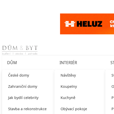
Skip to content
DŮM
INTERIÉR
S
České domy
Návštěvy
S
Zahraniční domy
Koupelny
O
Jak bydlí celebrity
Kuchyně
P
Stavba a rekonstrukce
Obývací pokoje
P