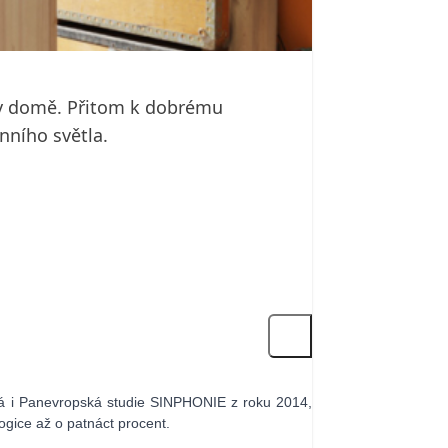
 v domě. Přitom k dobrému
nního světla.
dá i Panevropská studie SINPHONIE z roku 2014,
ogice až o patnáct procent.