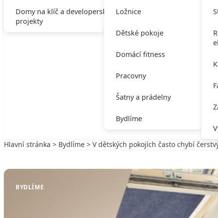
Domy na klíč a developerské
Ložnice
S
projekty
Dětské pokoje
R
e
Domácí fitness
K
Pracovny
F
Šatny a prádelny
Z
Bydlíme
V
Hlavní stránka
>
Bydlíme
> V dětských pokojích často chybí čerst
Zpět na Bydlíme
BYDLÍME