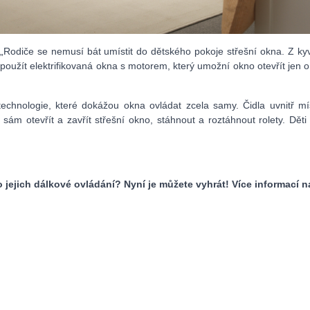
Rodiče se nemusí bát umístit do dětského pokoje střešní okna. Z kyv
užít elektrifikovaná okna s motorem, který umožní okno otevřít jen o
 technologie, které dokážou okna ovládat zcela samy. Čidla uvnitř m
e
sám
otevřít a zavřít střešní okno, stáhnout a roztáhnout rolety. Dět
 jejich dálkové ovládání? Nyní je můžete vyhrát! Více informací 