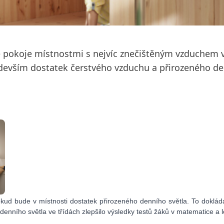
ké pokoje místnostmi s nejvíc znečištěným vzduchem
devším dostatek čerstvého vzduchu a přirozeného de
kud bude v místnosti dostatek přirozeného denního světla. To doklá
denního světla ve třídách zlepšilo výsledky testů žáků v matematice a l