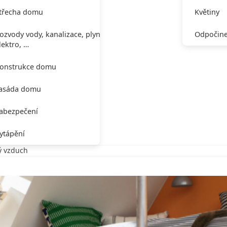
třecha domu
Květiny
ozvody vody, kanalizace, plynu,
Odpočine
lektro, …
onstrukce domu
asáda domu
abezpečení
ytápění
vý vzduch