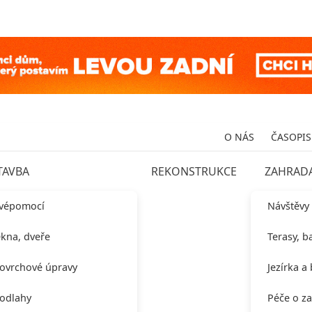
O NÁS
ČASOPIS
TAVBA
REKONSTRUKCE
ZAHRAD
vépomocí
Návštěvy
kna, dveře
Terasy, b
ovrchové úpravy
Jezírka a
odlahy
Péče o z