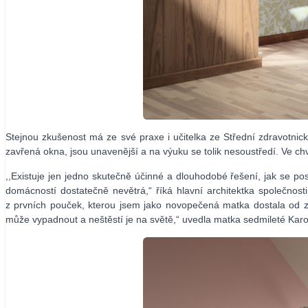
Stejnou zkušenost má ze své praxe i učitelka ze Střední zdravotnick
zavřená okna, jsou unavenější a na výuku se tolik nesoustředí. Ve chv
,,Existuje jen jedno skutečně účinné a dlouhodobé řešení, jak se po
domácností dostatečně nevětrá,“ říká hlavní architektka společnost
z prvních pouček, kterou jsem jako novopečená matka dostala od 
může vypadnout a neštěstí je na světě,“ uvedla matka sedmileté Kar