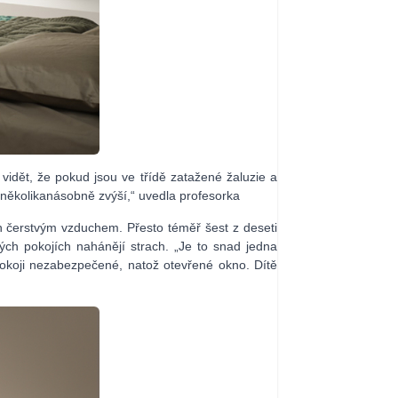
vidět, že pokud jsou ve třídě zatažené žaluzie a
a několikanásobně zvýší,“ uvedla profesorka
ch čerstvým vzduchem. Přesto téměř šest z deseti
ých pokojích nahánějí strach. „Je to snad jedna
koji nezabezpečené, natož otevřené okno. Dítě