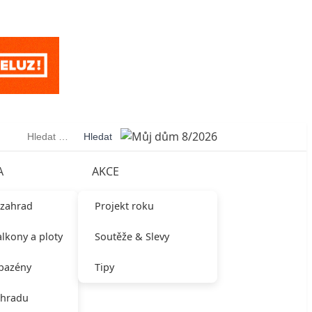
Vyhledávání
A
AKCE
 zahrad
Projekt roku
alkony a ploty
Soutěže & Slevy
 bazény
Tipy
ahradu