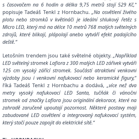
s časovačem na 6 hodin a délka 9,75 metrů stojí 529 Kč,“
popisuje Tadeáš Tenkl z Hornbachu.
„Na osvětlení živého
plotu nebo stromků v květináči je ideální shlukový řetěz s
Micro LED, který má na délce 10 metrů 768 malých světelných
zdrojů, které blikají, plápolají anebo vytváří efekt padajícího
deště.“
Letošním trendem jsou také světelné objekty.
„Například
LED světelný stromek Lafiora z 300 malých LED zářivek vytváří
125 cm vysoký zářící stromek. Součástí atraktivní venkovní
výzdoby jsou i venkovní nafukovací nebo keramické figury,
“
říká Tadeáš Tenkl z Hornbachu a dodává,
„více než dva
metry vysoký nafukovací LED Santa, tučňák či vánoční
stromek od značky Lafiora jsou originální dekorace, které na
zahradě zaručeně upoutají pozornost. Některé postavy mají
zabudované LED osvětlení a integrovaný nafukovací systém,
který stačí pouze zapojit do elektrické sítě.“