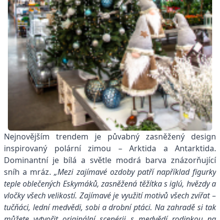
Nejnovějším trendem je půvabný zasněžený design
inspirovaný polární zimou – Arktida a Antarktida.
Dominantní je bílá a světle modrá barva znázorňující
sníh a mráz.
„Mezi zajímavé ozdoby patří například figurky
teple oblečených Eskymáků, zasněžená těžítka s iglú, hvězdy a
vločky všech velikostí. Zajímavé je využití motivů všech zvířat –
tučňáci, lední medvědi, sobi a drobní ptáci. Na zahradě si tak
můžete vytvořit originální scenérii s medvědí rodinkou na