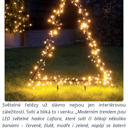
Světelné řetězy už dávno nejsou jen interiérovou
záležitostí. Svítí a bliká to i venku.
„Moderním trendem jsou
LED světelné hadice Lafiora, které svítí či blikají několika
barvami – červeně, žlutě, modře i zeleně, napájí se baterií