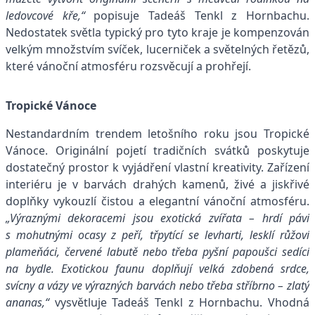
ledovcové kře,“
popisuje Tadeáš Tenkl z Hornbachu.
Nedostatek světla typický pro tyto kraje je kompenzován
velkým množstvím svíček, lucerniček a světelných řetězů,
které vánoční atmosféru rozsvěcují a prohřejí.
Tropické Vánoce
Nestandardním trendem letošního roku jsou Tropické
Vánoce. Originální pojetí tradičních svátků poskytuje
dostatečný prostor k vyjádření vlastní kreativity. Zařízení
interiéru je v barvách drahých kamenů, živé a jiskřivé
doplňky vykouzlí čistou a elegantní vánoční atmosféru.
„Výraznými dekoracemi jsou exotická zvířata – hrdí pávi
s mohutnými ocasy z peří, třpytící se levharti, lesklí růžoví
plameňáci, červené labutě nebo třeba pyšní papoušci sedící
na bydle. Exotickou faunu doplňují velká zdobená srdce,
svícny a vázy ve výrazných barvách nebo třeba stříbrno – zlatý
ananas,“
vysvětluje Tadeáš Tenkl z Hornbachu. Vhodná