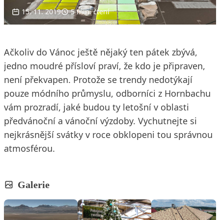
15. 11. 2019
5 min. čtení
Ačkoliv do Vánoc ještě nějaký ten pátek zbývá,
jedno moudré přísloví praví, že kdo je připraven,
není překvapen. Protože se trendy nedotýkají
pouze módního průmyslu, odborníci z Hornbachu
vám prozradí, jaké budou ty letošní v oblasti
předvánoční a vánoční výzdoby. Vychutnejte si
nejkrásnější svátky v roce obklopeni tou správnou
atmosférou.
Galerie