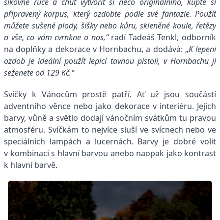
šikovné ruce a chuť vytvořit si něco originálního, kupte si
připravený korpus, který ozdobte podle své fantazie. Použít
můžete sušené plody, šišky nebo kůru, skleněné koule, řetězy
a vše, co vám cvrnkne o nos,“
radí Tadeáš Tenkl, odborník
na doplňky a dekorace v Hornbachu, a dodává: „
K lepení
ozdob je ideální použít lepicí tavnou pistoli, v Hornbachu ji
seženete od 129 Kč.“
Svíčky k Vánocům prostě patří. Ať už jsou součástí
adventního věnce nebo jako dekorace v interiéru. Jejich
barvy, vůně a světlo dodají vánočním svátkům tu pravou
atmosféru. Svíčkám to nejvíce sluší ve svícnech nebo ve
speciálních lampách a lucernách. Barvy je dobré volit
v kombinaci s hlavní barvou anebo naopak jako kontrast
k hlavní barvě.