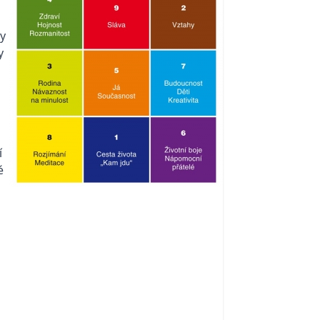
ty
y
í
é