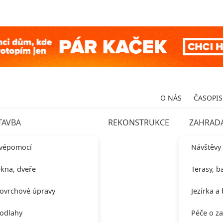
O NÁS
ČASOPIS
TAVBA
REKONSTRUKCE
ZAHRAD
vépomocí
Návštěvy
kna, dveře
Terasy, b
ovrchové úpravy
Jezírka a
odlahy
Péče o z