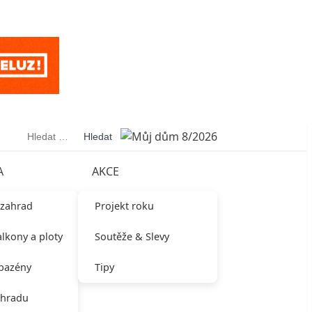
Vyhledávání
A
AKCE
 zahrad
Projekt roku
alkony a ploty
Soutěže & Slevy
 bazény
Tipy
ahradu