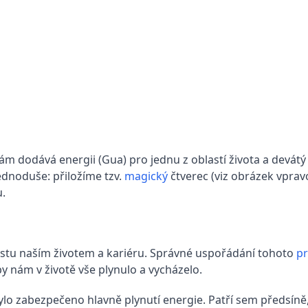
nám dodává energii (Gua) pro jednu z oblastí života a devát
ednoduše: přiložíme tzv.
magický
čtverec (viz obrázek vprav
u.
estu naším životem a kariéru. Správné uspořádání tohoto
p
 nám v životě vše plynulo a vycházelo.
bylo zabezpečeno hlavně plynutí energie. Patří sem předsíně,