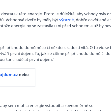
dostatek této energie. Proto je důležité, aby vchody byly d
pňů. Vchodové dveře by měly být
výrazné
, dobře osvětlené a 
ože energie by se zastavila u ní před vchodem a už by nevs
při příchodu domů něco či někdo s radostí vítá. O to víc se
áří první dojem. To, jak se cítíme při příchodu domů či do s
hou šanci udělat první dojem.“
jdum.cz
nebo
, aby sem mohla energie vstoupit a rovnoměrně se