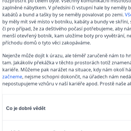
rozprostřít po celém bytě. Všechny komunikační místnosti
zaplněné nábytkem. V předsíni či vstupní hale by neměly 
kabátů a bund a tašky by se neměly povalovat po zemi.
Vš
by měly mít své místo v botníku, kabáty a bundy ve skříni,
či pro případ, že za deštivého počasí potřebujeme, aby ná
menší otevřený botník, kam uložíme boty pro vyvětrání, ne
příchodu domů o tyto věci zakopáváme.
Nejenže může dojít k úrazu, ale téměř zaručeně nám to hn
tam. Jakákoliv překážka v těchto prostorách totiž zname
kariéře. Můžeme pak narážet na situace, kdy nám okolí ház
začneme
, nejsme schopni dokončit, na úřadech nám nedá
nepostupujeme vzhůru v naší kariéře apod. Prostě naše akti
Co je dobré vědět