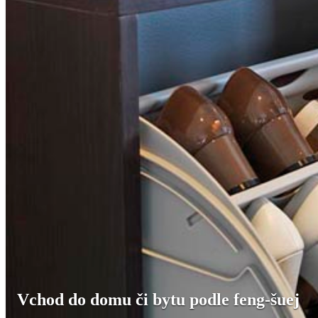
Vchod do domu či bytu podle feng-šuej