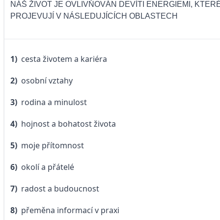
NÁŠ ŽIVOT JE OVLIVŇOVÁN DEVÍTI ENERGIEMI, KTER
PROJEVUJÍ V NÁSLEDUJÍCÍCH OBLASTECH
1)
cesta životem a kariéra
2)
osobní vztahy
3)
rodina a minulost
4)
hojnost a bohatost života
5)
moje přítomnost
6)
okolí a přátelé
7)
radost a budoucnost
8)
přeměna informací v praxi