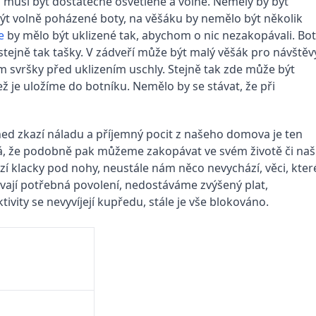
 musí být dostatečně osvětlené a volné. Neměly by být
být volně poházené boty, na věšáku by nemělo být několik
e
by mělo být uklizené tak, abychom o nic nezakopávali. Bo
 stejně tak tašky. V zádveří může být malý věšák pro návštěv
m svršky před uklizením uschly. Stejně tak zde může být
ž je uložíme do botníku. Nemělo by se stávat, že při
ed zkazí náladu a příjemný pocit z našeho domova je ten
ná, že podobně pak můžeme zakopávat ve svém životě či naš
í klacky pod nohy, neustále nám něco nevychází, věci, kter
vají potřebná povolení, nedostáváme zvýšený plat,
vity se nevyvíjejí kupředu, stále je vše blokováno.