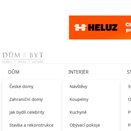
Skip to content
DŮM
INTERIÉR
S
České domy
Návštěvy
S
Zahraniční domy
Koupelny
O
Jak bydlí celebrity
Kuchyně
P
Stavba a rekonstrukce
Obývací pokoje
P