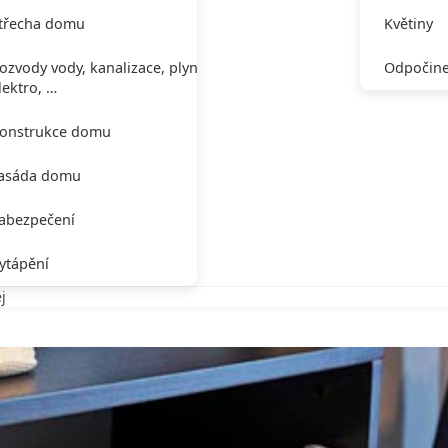
třecha domu
Květiny
ozvody vody, kanalizace, plynu,
Odpočine
lektro, …
onstrukce domu
asáda domu
abezpečení
ytápění
j