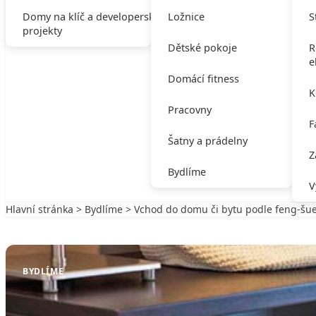
Domy na klíč a developerské
Ložnice
S
projekty
Dětské pokoje
R
e
Domácí fitness
K
Pracovny
F
Šatny a prádelny
Z
Bydlíme
V
Hlavní stránka
>
Bydlíme
> Vchod do domu či bytu podle feng-šue
Zpět na Bydlíme
BYDLÍME