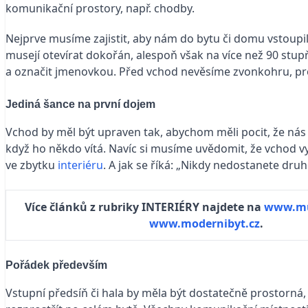
komunikační prostory, např. chodby.
Nejprve musíme zajistit, aby nám do bytu či domu vstoupil 
musejí otevírat dokořán, alespoň však na více než 90 stu
a označit jmenovkou. Před vchod nevěsíme zvonkohru, prot
Jediná šance na první dojem
Vchod by měl být upraven tak, abychom měli pocit, že nás 
když ho někdo vítá. Navíc si musíme uvědomit, že vchod vytv
ve zbytku
interiéru
. A jak se říká: „Nikdy nedostanete dru
Více článků z rubriky INTERIÉRY najdete na
www.mu
www.modernibyt.cz
.
Pořádek především
Vstupní předsíň či hala by měla být dostatečně prostorná