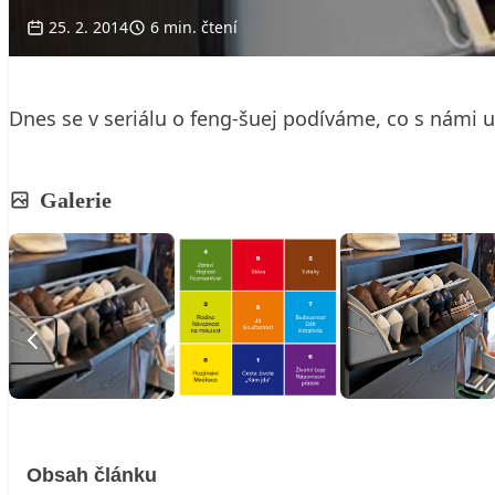
25. 2. 2014
6 min. čtení
Dnes se v seriálu o feng-šuej podíváme, co s námi u
Galerie
Obsah článku