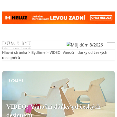
Skip to content
Men
Hlavní stránka
>
Bydlíme
> VIDEO: Vánoční dárky od českých
designérů
Zpět na Bydlíme
BYDLÍME
VIDEO: Vánoční dárky od českých
designérů