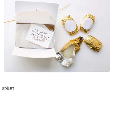
SDÍLET
Facebook
X
LinkedIn
Email