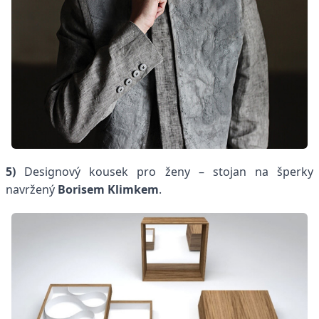
5)
D
esignový kousek pro ženy – stojan na šperky
navržený
Borisem Klimkem
.