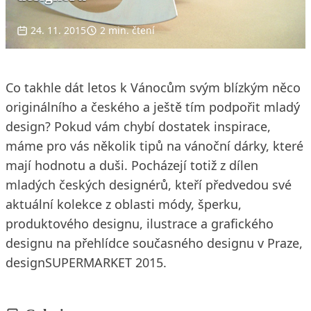
24. 11. 2015
2 min. čtení
Co takhle dát letos k Vánocům svým blízkým něco
originálního a českého a ještě tím podpořit mladý
design? Pokud vám chybí dostatek inspirace,
máme pro vás několik tipů na vánoční dárky, které
mají hodnotu a duši. Pocházejí totiž z dílen
mladých českých designérů, kteří předvedou své
aktuální kolekce z oblasti módy, šperku,
produktového designu, ilustrace a grafického
designu na přehlídce současného designu v Praze,
designSUPERMARKET 2015.