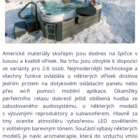
Americké materiály skořepin jsou dodnes na špičce v
luxusu a kvalitě vířivek. Na trhu jsou obvykle k dispozici
ve varianty pro 2-6 osob. Nejmodernější technologie a
všechny funkce ovládáte u některých vířivek doslova
jedním prstem na dotykovém ovládacím panelu nebo
přes wi-fi pomocí mobilní aplikace. Okamžiky
perfektního relaxu dokreslí ještě oblíbená hudba ze
zabudovaného audiosystému, u některých modelů
s výsuvnými reproduktory a subwooferem. Hlavně za
tmy oceníte atmosféru vytvořenou LED osvětlením
s volitelným barevným tónem. Součástí výbavy některých
modelů je navíc aromaterapie, která do vzduchu vmísí