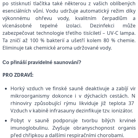
po stisknutí tlačítka také některou z vašich oblíbených
esenciálních vůní. Vodu udržuje automatický režim díky
výkonnému ohřevu vody, kvalitním čerpadlům a
vícenásobné tepelné izolaci. Dezinfekci může
zabezpečovat technologie třetího tisíciletí – UV-C lampa.
Ta zničí až 100 % bakterií a ušetří kolem 80 % chemie.
Eliminuje tak chemické aroma udržované vody.
Co přináší pravidelné saunování?
PRO ZDRAVÍ:
Horký vzduch ve finské sauně deaktivuje a zabíjí vir
mikroorganismy dokonce i v dýchacích cestách. Na
rhinoviry způsobující rýmu likviduje již teplota 37 
Vzduch v kabině infrasauny dezinfikuje tzv. ionizátor.
Pobyt v sauně podporuje tvorbu bílých krvinek
imunoglobulinu. Zvyšuje obranyschopnost organi
před chřipkou a dalšími respiračními chorobami.