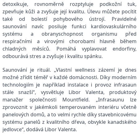
detoxikuje, rovnoměrně rozptyluje podkožní tuk,
zpevňuje kůži a zvyšuje její kvalitu. Úlevu můžete pocítit
také od bolestí pohybového ústrojí. Pravidelné
saunování navíc posiluje funkci kardiovaskulárního
systému a obranyschopnost organismu před
respiračními a virovými chorobami hlavně během
chladných měsíců. Pomáhá vyplavovat endorfiny,
odbourává stres a zvyšuje i kvalitu spánku.
Saunování je rituál. „Vlastní wellness zázemí je dnes
možné zřídit téměř v každé domácnosti. Díky moderním
technologiím je například instalace i provoz infrasaun
stále snazší“, vysvětluje Libor Valenta, produktový
manažer společnosti Mountfield. „Infrasaunu lze
zprovoznit v jakémkoli temperovaném interiéru včetně
panelových domů, a to velmi rychle díky stavebnicovému
systému panelů z kvalitního dřeva, obvykle kanadského
jedlovce“, dodává Libor Valenta.