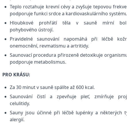
Teplo roztahuje krevní cévy a zvyšuje tepovou frekven
podporuje funkci srdce a kardiovaskulárního systému.
Hloubkové prohřátí těla v sauně mírní boles
pohybového ústrojí.
Pravidelné saunování napomáhá při léčbě kožní
onemocnění, revmatismu a artritidy.
Saunovací procedura přirozeně detoxikuje organismu
podporuje metabolismus.
PRO KRÁSU:
Za 30 minut v sauně spálíte až 600 kcal.
Saunování čistí a zpevňuje pleť, zmírňuje proj
celulitidy.
Sauny jsou účinné při léčbě lupénky a některých t
alergií.