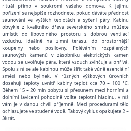
rituál přímo v soukromí vašeho domova. K jejímu
pořízení se nejspíše rozhodnete, pokud dáváte přednost
saunování ve vyšších teplotách a syčení páry. Kabinu
obvykle z kvalitního dřeva severského smrku můžete
umístit do libovolného prostoru s dobrou ventilací
vzduchu, ideálně na zimní terasu, do prostornější
koupelny nebo posilovny. Poléváním rozpálených
saunových kamenů v zásobníku elektrických kamen
vodou se uvolňuje pára, která vzduch zvlhčuje a ohřívá.
Spolu s ní se ale kabinou může šířit také vůně esenciální
směsi nebo bylinek. V různých výškových úrovních
dosahují teploty uvnitř kabiny teplot cca 70 – 100 °C.
Během 15 – 20 min pobytu si přesunem mezi horními a
dolními lavicemi pohodlně volíte teplotní hladinu, v níž
vám je v danou chvíli příjemně. Mezi procedurami tělo
ochlazujete ve studené vodě. Takový cyklus opakujete 2 –
3krát.