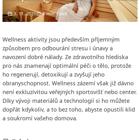
3. 11. 2021
6 min. čtení
Wellness aktivity jsou především příjemným
způsobem pro odbourání stresu i únavy a
navození dobré nálady. Ze zdravotního hlediska
pro nás znamenají optimální péči o tělo, protože
ho regenerují, detoxikují a zvyšují jeho
obranyschopnost. Wellness zázemí však již dávno
není exkluzivitou veřejných sportovišť nebo center.
Díky vývoji materiálů a technologií si ho můžete
dopřát kdykoliv, a to bez toho, abyste opustili klid
a soukromí vašeho domova.