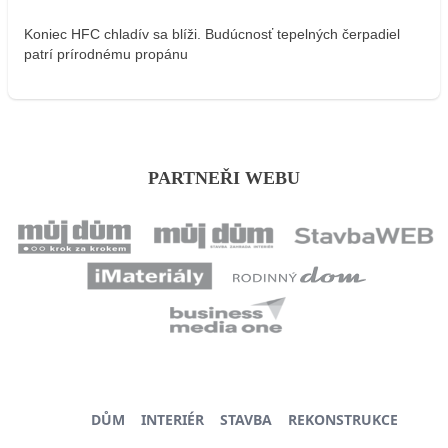
Koniec HFC chladív sa blíži. Budúcnosť tepelných čerpadiel
patrí prírodnému propánu
PARTNEŘI WEBU
DŮM
INTERIÉR
STAVBA
REKONSTRUKCE