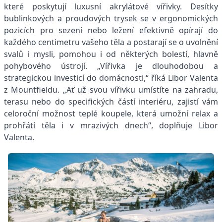
které poskytují luxusní akrylátové vířivky. Desítky
bublinkových a proudových trysek se v ergonomických
pozicích pro sezení nebo ležení efektivně opírají do
každého centimetru vašeho těla a postarají se o uvolnění
svalů i mysli, pomohou i od některých bolestí, hlavně
pohybového ústrojí. „Vířivka je dlouhodobou a
strategickou investicí do domácnosti,“ říká Libor Valenta
z Mountfieldu. „Ať už svou vířivku umístíte na zahradu,
terasu nebo do specifických částí interiéru, zajistí vám
celoroční možnost teplé koupele, která umožní relax a
prohřátí těla i v mrazivých dnech“, doplňuje Libor
Valenta.