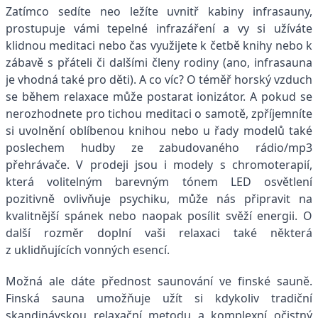
Zatímco sedíte neo ležíte uvnitř kabiny infrasauny,
prostupuje vámi tepelné infrazáření a vy si užíváte
klidnou meditaci nebo čas využijete k četbě knihy nebo k
zábavě s přáteli či dalšími členy rodiny (ano, infrasauna
je vhodná také pro děti). A co víc? O téměř horský vzduch
se během relaxace může postarat ionizátor. A pokud se
nerozhodnete pro tichou meditaci o samotě, zpříjemníte
si uvolnění oblíbenou knihou nebo u řady modelů také
poslechem hudby ze zabudovaného rádio/mp3
přehrávače. V prodeji jsou i modely s chromoterapií,
která volitelným barevným tónem LED osvětlení
pozitivně ovlivňuje psychiku, může nás připravit na
kvalitnější spánek nebo naopak posílit svěží energii. O
další rozměr doplní vaši relaxaci také některá
z uklidňujících vonných esencí.
Možná ale dáte přednost saunování ve finské sauně.
Finská sauna umožňuje užít si kdykoliv tradiční
skandinávskou relaxační metodu a komplexní očistný