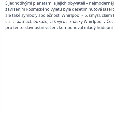
S jednotlivými planetami a jejich obyvateli – nejmoderně
završením kosmického výletu byla desetiminutová laserov
ale také symboly společnosti Whirlpool – 6. smysl, claim
číslicí patnáct, odkazující k výročí značky Whirlpool v 
pro tento slavnostní večer zkomponoval mladý hudební 