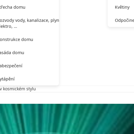
třecha domu
Květiny
ozvody vody, kanalizace, plynu,
Odpočine
lektro, …
onstrukce domu
asáda domu
abezpečení
ytápění
 v kosmickém stylu