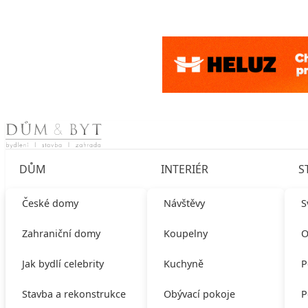
Skip to content
DŮM
INTERIÉR
S
České domy
Návštěvy
S
Zahraniční domy
Koupelny
O
Jak bydlí celebrity
Kuchyně
P
Stavba a rekonstrukce
Obývací pokoje
P