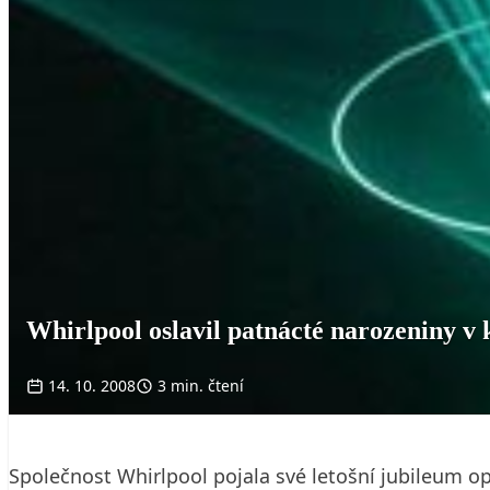
Whirlpool oslavil patnácté narozeniny v
14. 10. 2008
3 min. čtení
Společnost Whirlpool pojala své letošní jubileum o