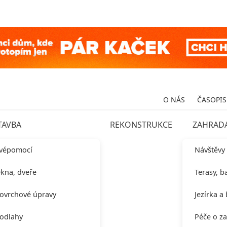
O NÁS
ČASOPIS
TAVBA
REKONSTRUKCE
ZAHRAD
vépomocí
Návštěvy
kna, dveře
Terasy, b
ovrchové úpravy
Jezírka a
odlahy
Péče o z