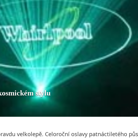
 kosmickém stylu
pravdu velkolepě. Celoroční oslavy patnáctiletého p