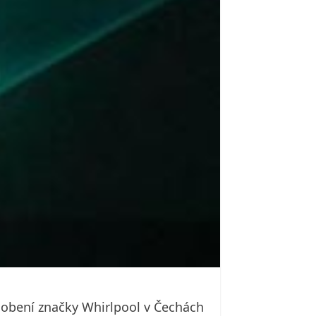
ůsobení značky Whirlpool v Čechách