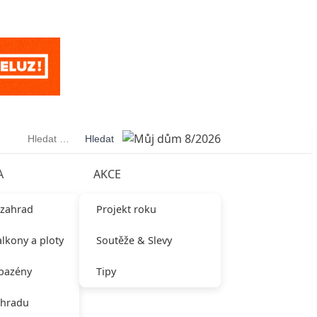
Vyhledávání
A
AKCE
 zahrad
Projekt roku
alkony a ploty
Soutěže & Slevy
 bazény
Tipy
ahradu