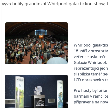
vyvrcholily grandiozní Whirlpool galaktickou show,
Whirlpool galaktic
18. září v prostor
večer se uskutečni
Galaxie Whirlpool.
reprezentující jed
si zblízka téměř s
LCD obrazovek s te
Pro hosty byl přip
barmani v rámci ba
připravené na nov