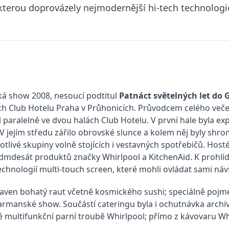
 kterou doprovázely nejmodernější hi-tech technologi
ká show 2008, nesoucí podtitul
Patnáct světelných let do 
ách Club Hotelu Praha v Průhonicích. Průvodcem celého več
l paralelně ve dvou halách Club Hotelu. V první hale byla ex
 V jejím středu zářilo obrovské slunce a kolem něj byly s
notlivé skupiny volně stojících i vestavných spotřebičů. Ho
edmdesát produktů značky Whirlpool a KitchenAid. K prohlíd
chnologií multi-touch screen, které mohli ovládat sami náv
raven bohatý raut včetně kosmického sushi; speciálně pojme
rmanské show. Součástí cateringu byla i ochutnávka archivn
é multifunkční parní troubě Whirlpool; přímo z kávovaru 