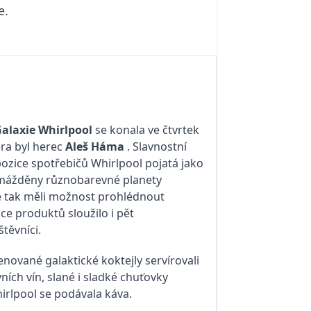
e.
Galaxie Whirlpool
se konala ve čtvrtek
era byl herec
Aleš Háma
. Slavnostní
pozice spotřebičů Whirlpool pojatá jako
hromážděny různobarevné planety
sté tak měli možnost prohlédnout
ce produktů sloužilo i pět
štěvníci.
nované galaktické koktejly servírovali
ích vín, slané i sladké chuťovky
Whirlpool se podávala káva.