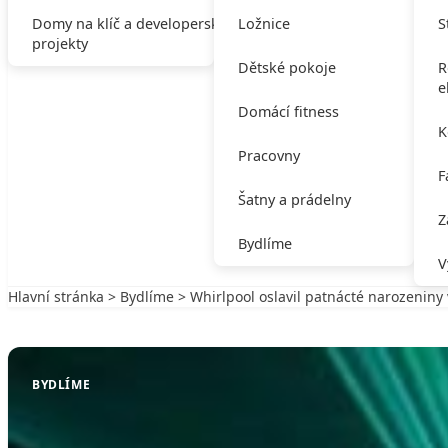
Domy na klíč a developerské
Ložnice
S
projekty
Dětské pokoje
R
e
Domácí fitness
K
Pracovny
F
Šatny a prádelny
Z
Bydlíme
V
Hlavní stránka
>
Bydlíme
> Whirlpool oslavil patnácté narozeniny
Zpět na Bydlíme
BYDLÍME