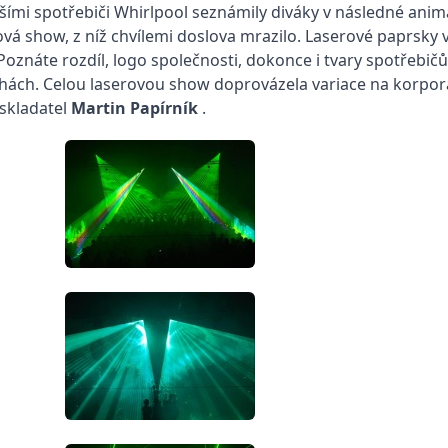
jšími spotřebiči Whirlpool seznámily diváky v následné anim
á show, z níž chvílemi doslova mrazilo. Laserové paprsky v
 Poznáte rozdíl, logo společnosti, dokonce i tvary spotřebič
Čechách. Celou laserovou show doprovázela variace na korpor
skladatel
Martin Papírník
.