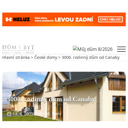
Skip to content
Men
Hlavní stránka
>
České domy
> 3000. rodinný dům od Canaby
Zpět na České domy
ČESKÉ DOMY
3000. rodinný dům od Canaby
13. 4. 2009
4 min. čtení