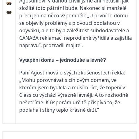
Agostiniovi. V danou chvíli jsme ani netušili, jak
složité toto pátrání bude. Nakonec si manželé
přeci jen na něco vzpomněli: „U prvního domu
se objevily problémy s plovoucí podlahou v
obýváku, ale to byla záležitost subdodavatele a
CANABA reklamaci neprodleně vyřídila a zajistila
nápravu“, prozradil majitel.
Vytápění domu – jednoduše a levně?
Paní Agostiniová o svých zkušenostech řekla:
„Mohu porovnávat s cihlovým domem, ve
kterém jsem bydlela a musím říct, že topení v
Classicu vychází výrazně levněji. A to rozhodně
nešetříme. K úsporám určitě přispívá to, že
podlaha i stěny teplo krásně drží.“