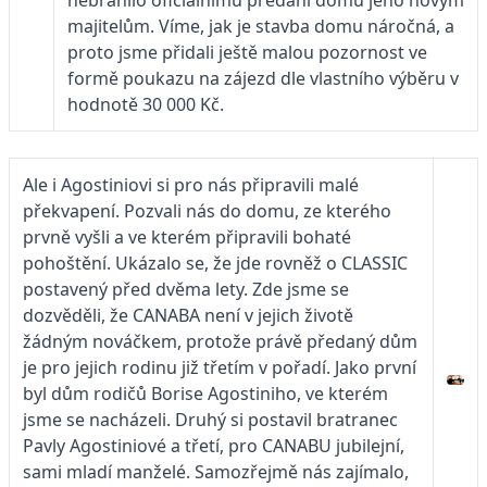
majitelům. Víme, jak je stavba domu náročná, a
proto jsme přidali ještě malou pozornost ve
formě poukazu na zájezd dle vlastního výběru v
hodnotě 30 000 Kč.
Ale i Agostiniovi si pro nás připravili malé
překvapení. Pozvali nás do domu, ze kterého
prvně vyšli a ve kterém připravili bohaté
pohoštění. Ukázalo se, že jde rovněž o CLASSIC
postavený před dvěma lety. Zde jsme se
dozvěděli, že CANABA není v jejich životě
žádným nováčkem, protože právě předaný dům
je pro jejich rodinu již třetím v pořadí. Jako první
byl dům rodičů Borise Agostiniho, ve kterém
jsme se nacházeli. Druhý si postavil bratranec
Pavly Agostiniové a třetí, pro CANABU jubilejní,
sami mladí manželé. Samozřejmě nás zajímalo,