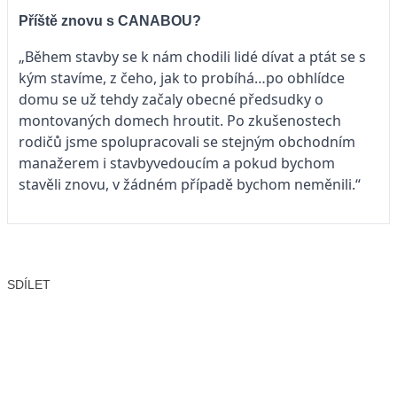
Příště znovu s CANABOU?
„Během stavby se k nám chodili lidé dívat a ptát se s
kým stavíme, z čeho, jak to probíhá…po obhlídce
domu se už tehdy začaly obecné předsudky o
montovaných domech hroutit. Po zkušenostech
rodičů jsme spolupracovali se stejným obchodním
manažerem i stavbyvedoucím a pokud bychom
stavěli znovu, v žádném případě bychom neměnili.“
SDÍLET
Facebook
X
LinkedIn
Email