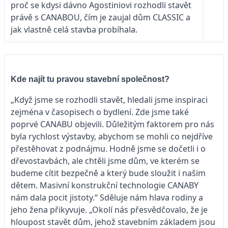
proč se kdysi dávno Agostiniovi rozhodli stavět
právě s CANABOU, čím je zaujal dům CLASSIC a
jak vlastně celá stavba probíhala.
Kde najít tu pravou stavební společnost?
„Když jsme se rozhodli stavět, hledali jsme inspiraci
zejména v časopisech o bydlení. Zde jsme také
poprvé CANABU objevili. Důležitým faktorem pro nás
byla rychlost výstavby, abychom se mohli co nejdříve
přestěhovat z podnájmu. Hodně jsme se dočetli i o
dřevostavbách, ale chtěli jsme dům, ve kterém se
budeme cítit bezpečně a který bude sloužit i našim
dětem. Masivní konstrukční technologie CANABY
nám dala pocit jistoty.“ Sděluje nám hlava rodiny a
jeho žena přikyvuje. „Okolí nás přesvědčovalo, že je
hloupost stavět dům, jehož stavebním základem jsou