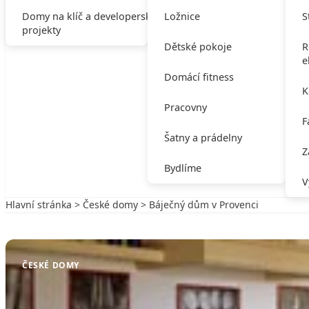
Domy na klíč a developerské
Ložnice
S
projekty
Dětské pokoje
R
e
Domácí fitness
K
Pracovny
F
Šatny a prádelny
Z
Bydlíme
V
Hlavní stránka
>
České domy
> Báječný dům v Provenci
Zpět na České domy
ČESKÉ DOMY