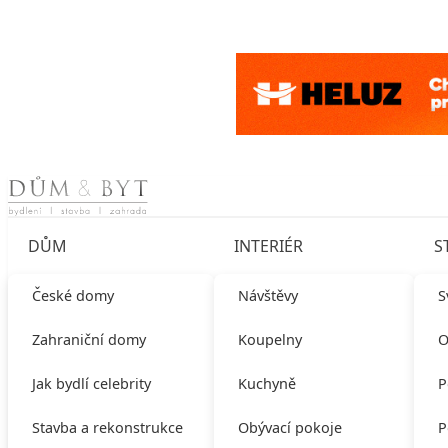
Skip to content
DŮM
INTERIÉR
S
České domy
Návštěvy
S
Zahraniční domy
Koupelny
O
Jak bydlí celebrity
Kuchyně
P
Stavba a rekonstrukce
Obývací pokoje
P