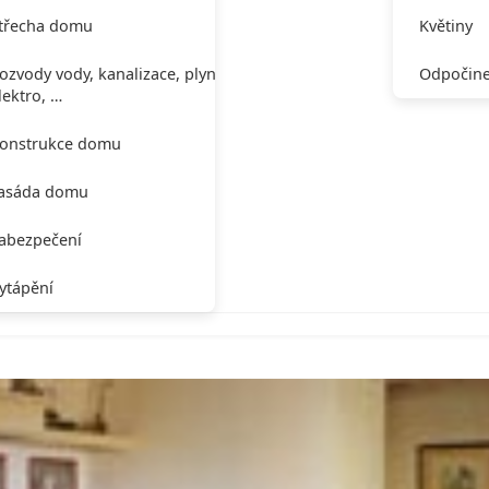
třecha domu
Květiny
ozvody vody, kanalizace, plynu,
Odpočine
lektro, …
onstrukce domu
asáda domu
abezpečení
ytápění