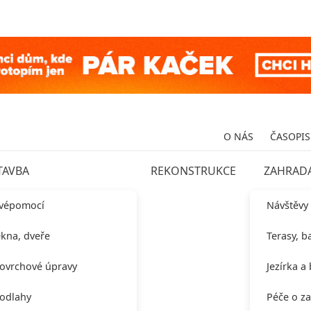
O NÁS
ČASOPIS
TAVBA
REKONSTRUKCE
ZAHRAD
vépomocí
Návštěvy
kna, dveře
Terasy, b
ovrchové úpravy
Jezírka a
odlahy
Péče o z