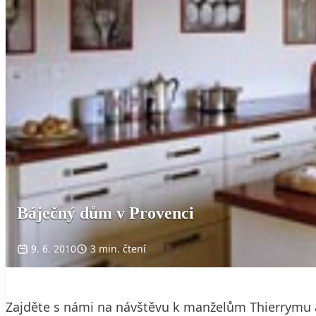
Báječný dům v Provenci
9. 6. 2010
3 min. čtení
Zajděte s námi na návštěvu k manželům Thierrymu a