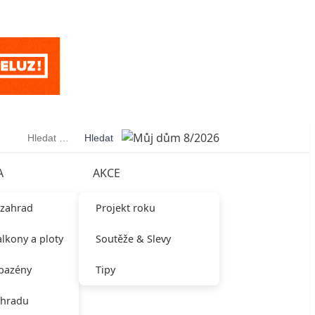
Vyhledávání
A
AKCE
 zahrad
Projekt roku
alkony a ploty
Soutěže & Slevy
 bazény
Tipy
ahradu