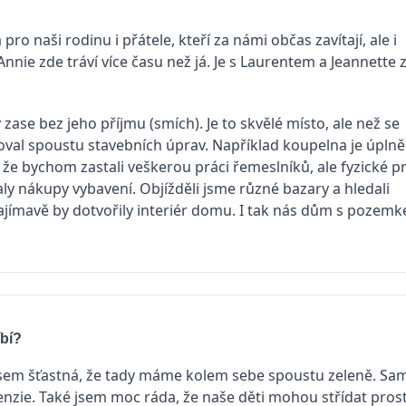
 naši rodinu i přátele, kteří za námi občas zavítají, ale i
 Annie zde tráví více času než já. Je s Laurentem a Jeannette 
ase bez jeho příjmu (smích). Je to skvělé místo, ale než se
val spoustu stavebních úprav. Například koupelna je úplně
 že bychom zastali veškerou práci řemeslníků, ale fyzické p
aly nákupy vybavení. Objížděli jsme různé bazary a hledali
jímavě by dotvořily interiér domu. I tak nás dům s pozem
íbí?
e jsem šťastná, že tady máme kolem sebe spoustu zeleně. Sa
enzie. Také jsem moc ráda, že naše děti mohou střídat prost