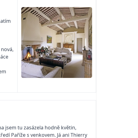
zatím
 nová,
ráce
kem
ma jsem tu zasázela hodně květin,
ředí Paříže s venkovem. Já ani Thierry