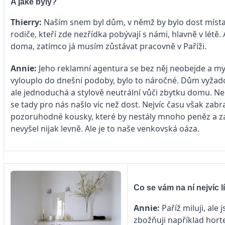
A jaké byly?
Thierry:
Naším snem byl dům, v němž by bylo dost místa pro
rodiče, kteří zde nezřídka pobývají s námi, hlavně v létě.
doma, zatímco já musím zůstávat pracovně v Paříži.
Annie:
Jeho reklamní agentura se bez něj neobejde a my z
vylouplo do dnešní podoby, bylo to náročné. Dům vyžado
ale jednoduchá a stylově neutrální vůči zbytku domu. Ne
se tady pro nás našlo víc než dost. Nejvíc času však zabr
pozoruhodné kousky, které by nestály mnoho peněz a za
nevyšel nijak levně. Ale je to naše venkovská oáza.
Co se vám na ní nejvíc l
Annie:
Paříž miluji, al
zbožňuji například hort