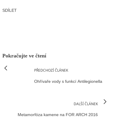
SDÍLET
Facebook
X
LinkedIn
Email
Pokračujte ve čtení
PŘEDCHOZÍ ČLÁNEK
Ohřívaře vody s funkcí Antilegionella
DALŠÍ ČLÁNEK
Metamorfóza kamene na FOR ARCH 2016