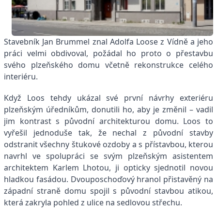
Stavebník Jan Brummel znal Adolfa Loose z Vídně a jeho
práci velmi obdivoval, požádal ho proto o přestavbu
svého plzeňského domu včetně rekonstrukce celého
interiéru.
Když Loos tehdy ukázal své první návrhy exteriéru
plzeňským úředníkům, donutili ho, aby je změnil – vadil
jim kontrast s původní architekturou domu. Loos to
vyřešil jednoduše tak, že nechal z původní stavby
odstranit všechny štukové ozdoby a s přístavbou, kterou
navrhl ve spolupráci se svým plzeňským asistentem
architektem Karlem Lhotou, ji opticky sjednotil novou
hladkou fasádou. Dvouposchoďový hranol přistavěný na
západní straně domu spojil s původní stavbou atikou,
která zakryla pohled z ulice na sedlovou střechu.