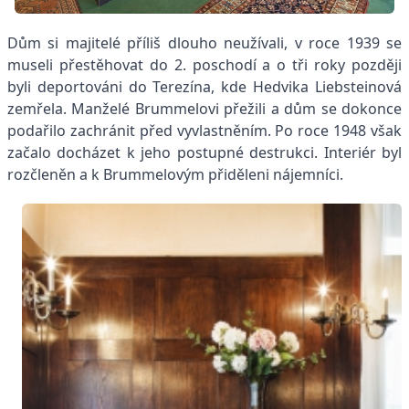
Dům si majitelé příliš dlouho neužívali, v roce 1939 se
museli přestěhovat do 2. poschodí a o tři roky později
byli deportováni do Terezína, kde Hedvika Liebsteinová
zemřela. Manželé Brummelovi přežili a dům se dokonce
podařilo zachránit před vyvlastněním. Po roce 1948 však
začalo docházet k jeho postupné destrukci. Interiér byl
rozčleněn a k Brummelovým přiděleni nájemníci.