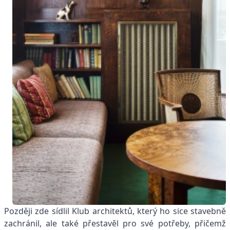
Později zde sídlil Klub architektů, který ho sice stavebně
zachránil, ale také přestavěl pro své potřeby, přičemž