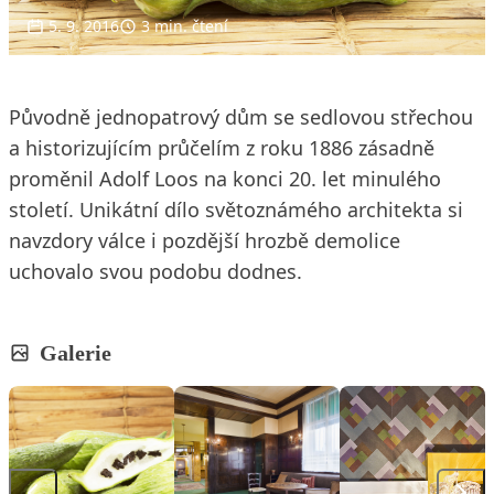
5. 9. 2016
3 min. čtení
Původně jednopatrový dům se sedlovou střechou
a historizujícím průčelím z roku 1886 zásadně
proměnil Adolf Loos na konci 20. let minulého
století. Unikátní dílo světoznámého architekta si
navzdory válce i pozdější hrozbě demolice
uchovalo svou podobu dodnes.
Galerie