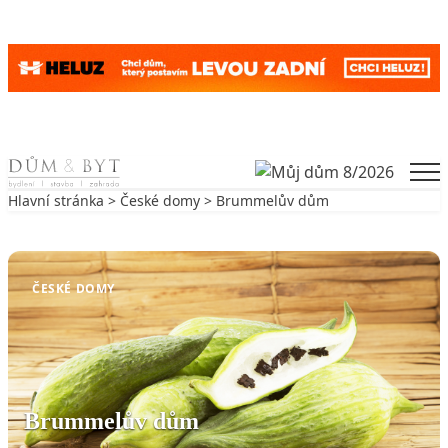
Skip to content
Men
Hlavní stránka
>
České domy
> Brummelův dům
Zpět na České domy
ČESKÉ DOMY
Brummelův dům