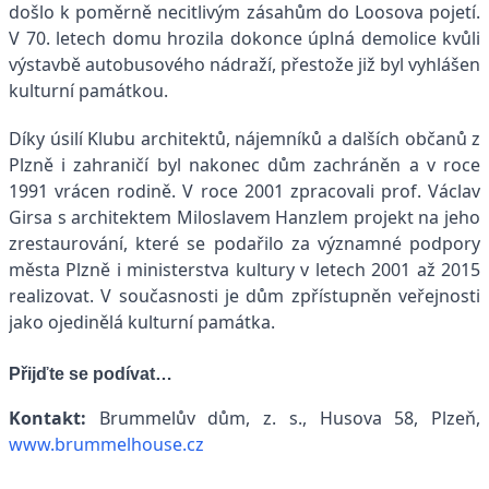
došlo k poměrně necitlivým zásahům do Loosova pojetí.
V 70. letech domu hrozila dokonce úplná demolice kvůli
výstavbě autobusového nádraží, přestože již byl vyhlášen
kulturní památkou.
Díky úsilí Klubu architektů, nájemníků a dalších občanů z
Plzně i zahraničí byl nakonec dům zachráněn a v roce
1991 vrácen rodině. V roce 2001 zpracovali prof. Václav
Girsa s architektem Miloslavem Hanzlem projekt na jeho
zrestaurování, které se podařilo za významné podpory
města Plzně i ministerstva kultury v letech 2001 až 2015
realizovat. V současnosti je dům zpřístupněn veřejnosti
jako ojedinělá kulturní památka.
Přijďte se podívat…
Kontakt:
Brummelův dům, z. s., Husova 58, Plzeň,
www.brummelhouse.cz