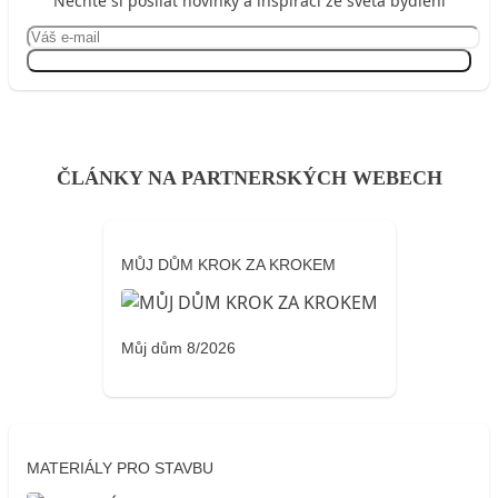
Nechte si posílat novinky a inspiraci ze světa bydlení
Přihlásit se
ČLÁNKY NA PARTNERSKÝCH WEBECH
MŮJ DŮM KROK ZA KROKEM
Můj dům 8/2026
MATERIÁLY PRO STAVBU