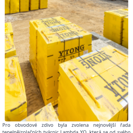
Pro obvodové zdivo byla zvolena nejnovější řada
tepelněizolačních tvárnic Lambda YQ, která se od svého