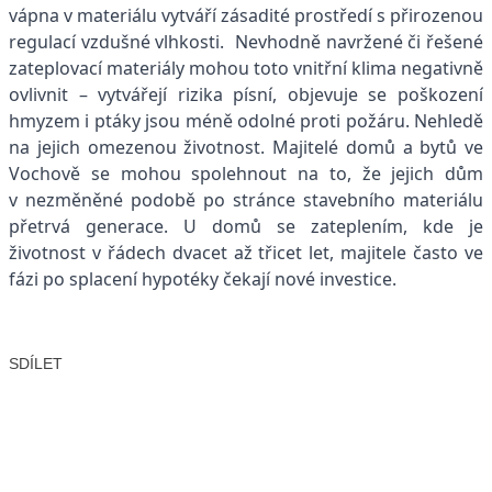
vápna v materiálu vytváří zásadité prostředí s přirozenou
regulací vzdušné vlhkosti. Nevhodně navržené či řešené
zateplovací materiály mohou toto vnitřní klima negativně
ovlivnit – vytvářejí rizika písní, objevuje se poškození
hmyzem i ptáky jsou méně odolné proti požáru. Nehledě
na jejich omezenou životnost. Majitelé domů a bytů ve
Vochově se mohou spolehnout na to, že jejich dům
v nezměněné podobě po stránce stavebního materiálu
přetrvá generace. U domů se zateplením, kde je
životnost v řádech dvacet až třicet let, majitele často ve
fázi po splacení hypotéky čekají nové investice.
SDÍLET
Facebook
X
LinkedIn
Email