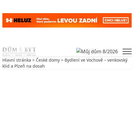
Skip to content
Men
Hlavní stránka
>
České domy
> Bydlení ve Vochově – venkovský
klid a Plzeň na dosah
Zpět na České domy
ČESKÉ DOMY
Bydlení ve Vochově – venkovský klid
a Plzeň na dosah
17. 5. 2019
4 min. čtení