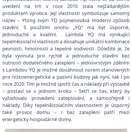
uvedení na trh v roce 2016 stala nejžádanějším
produktem výrobce. Její vlastnosti symbolizuje samotný
název – Ytong svým YQ pojmenovává moderní způsob
stavění. S použitím onoho „YQ“ má být úsporné,
jednoduché a kvalitní. Lambda YQ má vynikající
tepelněizolační vlastnosti a dosahuje unikátní kombinace
pevnosti, hmotnosti a tepelné vodivosti. Důležité je, že
byla vyvinuta pro rychlé a jednoduché stavění bez
nutnosti dodatečného zateplení – jednovrstvým zděním
s Lambdou YQ je možné dosáhnout norem stanovených
pro nízkoenergetické a pasivní budovy jak nyní, tak i po
roce 2020. Tím je možné spořit čas a náklady při výstavbě
– postaví se v jednom kroku – šetří se čas, který by
vyžadovalo provedení zateplování, a samozřejmě i
náklady. Díky tepelněizolačním vlastnostem je úsporný
také provoz domu – i bez zateplení patří mezi
energeticky hospodárné domy.