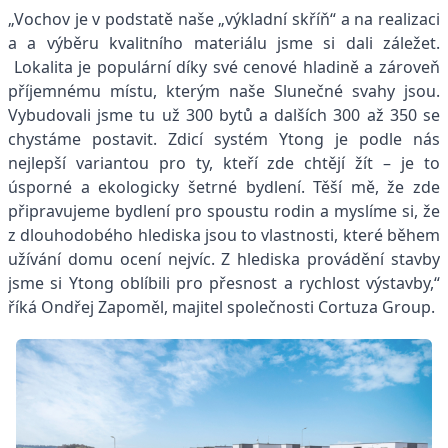
„Vochov je v podstatě naše „výkladní skříň“ a na realizaci
a a výběru kvalitního materiálu jsme si dali záležet.
Lokalita je populární díky své cenové hladině a zároveň
příjemnému místu, kterým naše Slunečné svahy jsou.
Vybudovali jsme tu už 300 bytů a dalších 300 až 350 se
chystáme postavit. Zdicí systém Ytong je podle nás
nejlepší variantou pro ty, kteří zde chtějí žít – je to
úsporné a ekologicky šetrné bydlení. Těší mě, že zde
připravujeme bydlení pro spoustu rodin a myslíme si, že
z dlouhodobého hlediska jsou to vlastnosti, které během
užívání domu ocení nejvíc. Z hlediska provádění stavby
jsme si Ytong oblíbili pro přesnost a rychlost výstavby,“
říká Ondřej Zapoměl, majitel společnosti Cortuza Group.