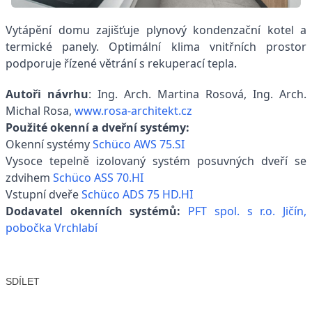
Vytápění domu zajišťuje plynový kondenzační kotel a
termické panely. Optimální klima vnitřních prostor
podporuje řízené větrání s rekuperací tepla.
Autoři návrhu
: Ing. Arch. Martina Rosová, Ing. Arch.
Michal Rosa,
www.rosa-architekt.cz
Použité okenní a dveřní systémy:
Okenní systémy
Schüco AWS 75.SI
Vysoce tepelně izolovaný systém posuvných dveří se
zdvihem
Schüco ASS 70.HI
Vstupní dveře
Schüco ADS 75 HD.HI
Dodavatel okenních systémů:
PFT spol. s r.o. Jičín,
pobočka Vrchlabí
SDÍLET
Facebook
X
LinkedIn
Email