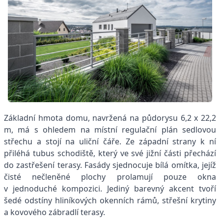
Základní hmota domu, navržená na půdorysu 6,2 x 22,2
m, má s ohledem na místní regulační plán sedlovou
střechu a stojí na uliční čáře. Ze západní strany k ní
přiléhá tubus schodiště, který ve své jižní části přechází
do zastřešení terasy. Fasády sjednocuje bílá omítka, jejíž
čisté nečleněné plochy prolamují pouze okna
v jednoduché kompozici. Jediný barevný akcent tvoří
šedé odstíny hliníkových okenních rámů, střešní krytiny
a kovového zábradlí terasy.