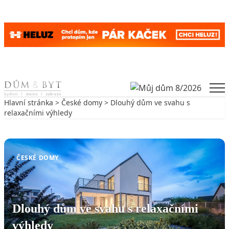
Skip to content
Men
Hlavní stránka
>
České domy
> Dlouhý dům ve svahu s
relaxačními výhledy
Zpět na České domy
ČESKÉ DOMY
Dlouhý dům ve svahu s relaxačními
výhledy