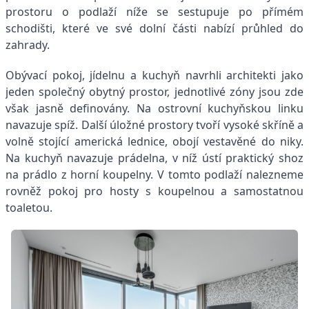
prostoru o podlaží níže se sestupuje po přímém
schodišti, které ve své dolní části nabízí průhled do
zahrady.
Obývací pokoj, jídelnu a kuchyň navrhli architekti jako
jeden společný obytný prostor, jednotlivé zóny jsou zde
však jasně definovány. Na ostrovní kuchyňskou linku
navazuje spíž. Další úložné prostory tvoří vysoké skříně a
volně stojící americká lednice, obojí vestavěné do niky.
Na kuchyň navazuje prádelna, v níž ústí praktický shoz
na prádlo z horní koupelny. V tomto podlaží nalezneme
rovněž pokoj pro hosty s koupelnou a samostatnou
toaletou.