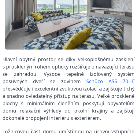
Hlavní obytný prostor se díky velkoplošnému zasklení
s proskleným rohem opticky rozšiřuje o navazující terasu
se zahradou. Vysoce tepelně izolovaný systém
posuvných dveří se zdvihem
Schüco ASS 70.HI
přesvědčuje i excelentní zvukovou izolací a zajišťuje tichý
a snadno ovladatelný přístup na terasu. Velké prosklené
plochy s minimálním členěním poskytují obyvatelům
domu relaxační výhledy do okolní krajiny a zajišťují
dokonalé propojení interiéru s exteriérem.
Ložnicovou část domu umístěnou na úrovni vstupního