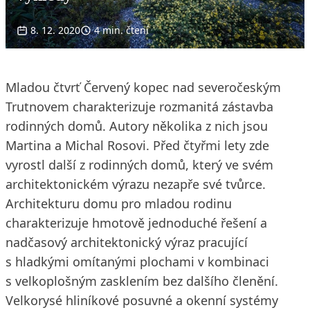
8. 12. 2020
4 min. čtení
Mladou čtvrť Červený kopec nad severočeským
Trutnovem charakterizuje rozmanitá zástavba
rodinných domů. Autory několika z nich jsou
Martina a Michal Rosovi. Před čtyřmi lety zde
vyrostl další z rodinných domů, který ve svém
architektonickém výrazu nezapře své tvůrce.
Architekturu domu pro mladou rodinu
charakterizuje hmotově jednoduché řešení a
nadčasový architektonický výraz pracující
s hladkými omítanými plochami v kombinaci
s velkoplošným zasklením bez dalšího členění.
Velkorysé hliníkové posuvné a okenní systémy