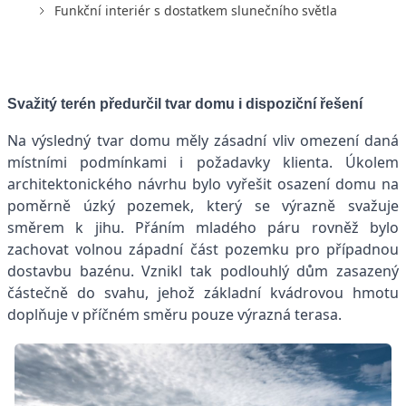
Funkční interiér s dostatkem slunečního světla
Svažitý terén předurčil tvar domu i dispoziční řešení
Na výsledný tvar domu měly zásadní vliv omezení daná
místními podmínkami i požadavky klienta. Úkolem
architektonického návrhu bylo vyřešit osazení domu na
poměrně úzký pozemek, který se výrazně svažuje
směrem k jihu. Přáním mladého páru rovněž bylo
zachovat volnou západní část pozemku pro případnou
dostavbu bazénu. Vznikl tak podlouhlý dům zasazený
částečně do svahu, jehož základní kvádrovou hmotu
doplňuje v příčném směru pouze výrazná terasa.