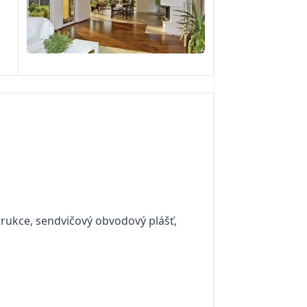
u
ukce, sendvičový obvodový plášť,