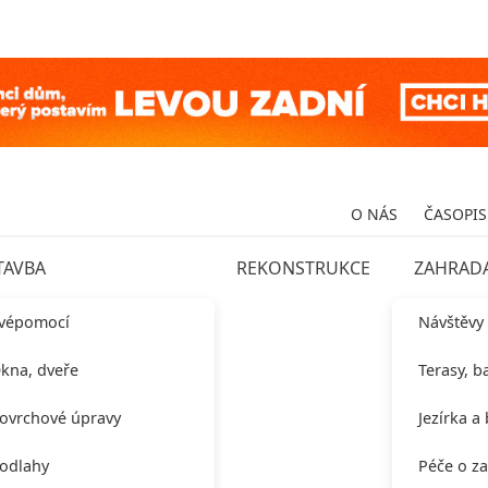
O NÁS
ČASOPIS
TAVBA
REKONSTRUKCE
ZAHRAD
vépomocí
Návštěvy
kna, dveře
Terasy, b
ovrchové úpravy
Jezírka a
odlahy
Péče o z