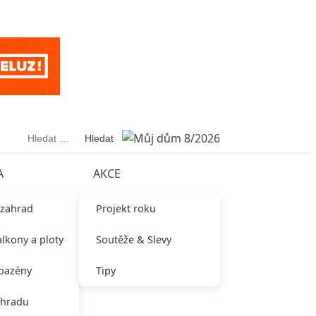
Vyhledávání
A
AKCE
 zahrad
Projekt roku
alkony a ploty
Soutěže & Slevy
 bazény
Tipy
ahradu