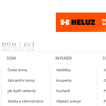
Skip to content
DŮM
INTERIÉR
S
České domy
Návštěvy
S
Zahraniční domy
Koupelny
O
Jak bydlí celebrity
Kuchyně
P
Stavba a rekonstrukce
Obývací pokoje
P