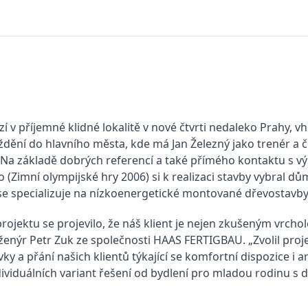
 v příjemné klidné lokalitě v nové čtvrti nedaleko Prahy, v
íždění do hlavního města, kde má Jan Železný jako trenér a 
. Na základě dobrých referencí a také přímého kontaktu s vý
o (Zimní olympijské hry 2006) si k realizaci stavby vybral d
se specializuje na nízkoenergetické montované dřevostavby
u projektu se projevilo, že náš klient je nejen zkušeným vr
nženýr Petr Zuk ze společnosti HAAS FERTIGBAU. „Zvolil proje
ky a přání našich klientů týkající se komfortní dispozice i 
viduálních variant řešení od bydlení pro mladou rodinu s 