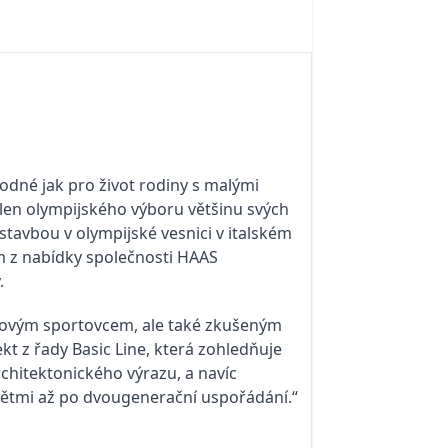
hodné jak pro život rodiny s malými
člen olympijského výboru většinu svých
stavbou v olympijské vesnici v italském
ům z nabídky společnosti HAAS
.
cholovým sportovcem, ale také zkušeným
kt z řady Basic Line, která zohledňuje
architektonického výrazu, a navíc
dětmi až po dvougenerační uspořádání.“