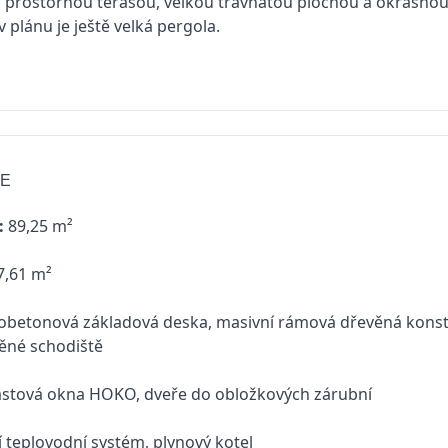
 prostornou terasou, velkou travnatou plochou a okrasno
 plánu je ještě velká pergola.
JE
:
89,25 m²
,61 m²
obetonová základová deska, masivní rámová dřevěná konstr
věné schodiště
stová okna HOKO, dveře do obložkových zárubní
 teplovodní systém, plynový kotel