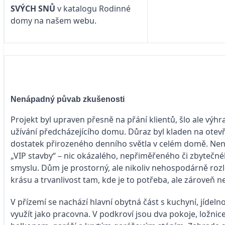
SVÝCH SNŮ
v katalogu Rodinné
domy na našem webu.
Nenápadný půvab zkušenosti
Projekt byl upraven přesně na přání klientů, šlo ale výh
užívání předcházejícího domu. Důraz byl kladen na otev
dostatek přirozeného denního světla v celém domě. Nenaj
„VIP stavby“ – nic okázalého, nepřiměřeného či zbytečné
smyslu. Dům je prostorný, ale nikoliv nehospodárně rozle
krásu a trvanlivost tam, kde je to potřeba, ale zároveň 
V přízemí se nachází hlavní obytná část s kuchyní, jídel
využít jako pracovna. V podkroví jsou dva pokoje, ložni