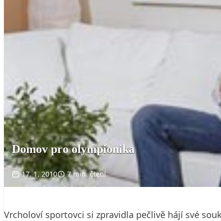
Domov pro olympionika
17. 1. 2010
7 min. čtení
Vrcholoví sportovci si zpravidla pečlivě hájí své so