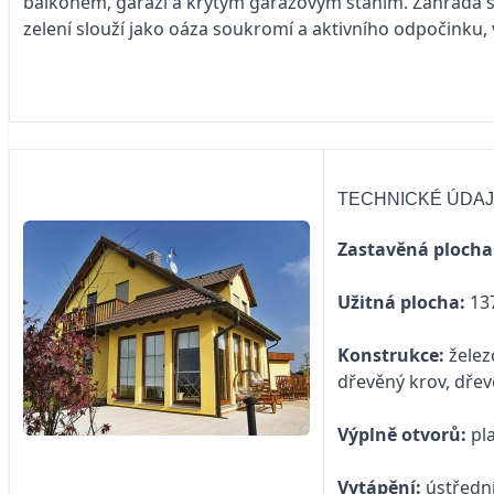
balkonem, garáží a krytým garážovým stáním. Zahrada s
zelení slouží jako oáza soukromí a aktivního odpočinku, v
TECHNICKÉ ÚDA
Zastavěná plocha
Užitná plocha:
137
Konstrukce:
želez
dřevěný krov, dře
Výplně otvorů:
pla
Vytápění:
ústřední