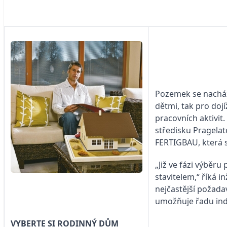
Pozemek se nachází
dětmi, tak pro doj
pracovních aktivit
středisku Pragelat
FERTIGBAU, která 
„Již ve fázi výběr
stavitelem,“ říká i
nejčastější požadav
umožňuje řadu indi
VYBERTE SI RODINNÝ DŮM