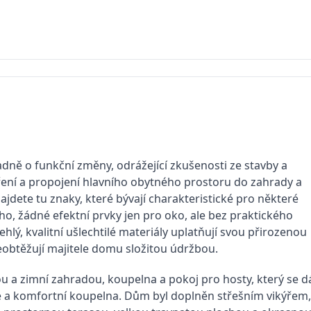
radně o funkční změny, odrážející zkušenosti ze stavby a
ření a propojení hlavního obytného prostoru do zahrady a
dete tu znaky, které bývají charakteristické pro některé
ho, žádné efektní prvky jen pro oko, ale bez praktického
hlý, kvalitní ušlechtilé materiály uplatňují svou přirozenou
neobtěžují majitele domu složitou údržbou.
nou a zimní zahradou, koupelna a pokoj pro hosty, který se d
ce a komfortní koupelna. Dům byl doplněn střešním vikýřem,