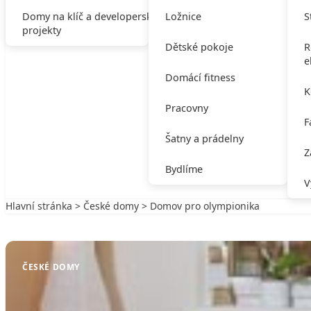
Domy na klíč a developerské
Ložnice
S
projekty
Dětské pokoje
R
e
Domácí fitness
K
Pracovny
F
Šatny a prádelny
Z
Bydlíme
V
Hlavní stránka
>
České domy
> Domov pro olympionika
Zpět na České domy
ČESKÉ DOMY