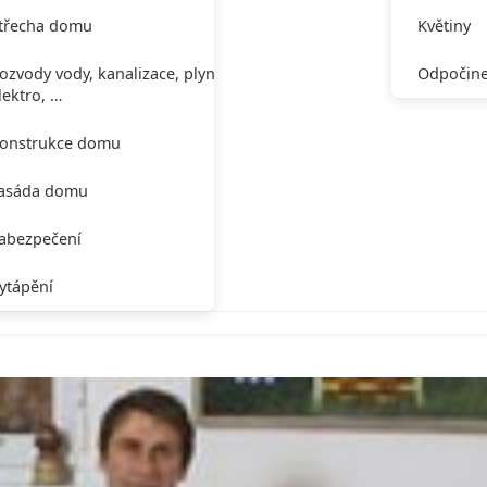
třecha domu
Květiny
ozvody vody, kanalizace, plynu,
Odpočine
lektro, …
onstrukce domu
asáda domu
abezpečení
ytápění