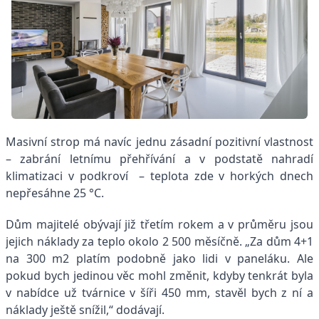
Masivní strop má navíc jednu zásadní pozitivní vlastnost
– zabrání letnímu přehřívání a v podstatě nahradí
klimatizaci v podkroví – teplota zde v horkých dnech
nepřesáhne 25 °C.
Dům majitelé obývají již třetím rokem a v průměru jsou
jejich náklady za teplo okolo 2 500 měsíčně. „Za dům 4+1
na 300 m2 platím podobně jako lidi v paneláku. Ale
pokud bych jedinou věc mohl změnit, kdyby tenkrát byla
v nabídce už tvárnice v šíři 450 mm, stavěl bych z ní a
náklady ještě snížil,“ dodávají.