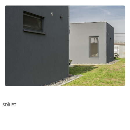
SDÍLET
Facebook
X
LinkedIn
Email