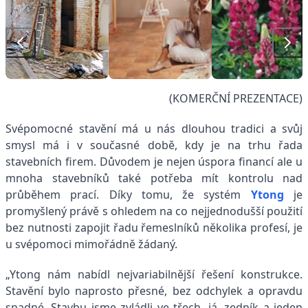
(KOMERČNÍ PREZENTACE)
Svépomocné stavění má u nás dlouhou tradici a svůj
smysl má i v současné době, kdy je na trhu řada
stavebních firem. Důvodem je nejen úspora financí ale u
mnoha stavebníků také potřeba mít kontrolu nad
průběhem prací. Díky tomu, že systém
Ytong
je
promyšlený právě s ohledem na co nejjednodušší použití
bez nutnosti zapojit řadu řemeslníků několika profesí, je
u svépomoci mimořádně žádaný.
„Ytong nám nabídl nejvariabilnější řešení konstrukce.
Stavění bylo naprosto přesné, bez odchylek a opravdu
snadné. Stavbu jsme zvládli ve třech, já, zedník a jeden