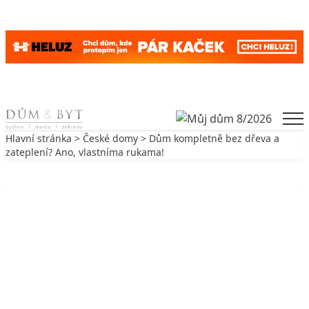
Skip to content
Men
Hlavní stránka
>
České domy
> Dům kompletně bez dřeva a
zateplení? Ano, vlastníma rukama!
Zpět na České domy
ČESKÉ DOMY
Dům kompletně bez dřeva a
zateplení? Ano, vlastníma rukama!
15. 8. 2018
3 min. čtení