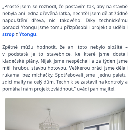
„Prostě jsem se rozhodl, že postavím tak, aby na stavbě
nebyla ani jedna dřevěná laťka, nechtěl jsem dělat žádné
napouštění dřeva, nic takového. Díky technickému
poradci Ytongu jsme tomu přizpůsobili projekt a udělali
strop
z
Ytongu
.
Zpětně můžu hodnotit, že ani toto nebylo složité –
v podstatě je to stavebnice, ke které jsme dostali
kladečské plány. Nijak jsme nespěchali a za týden jsme
měli hrubou stavbu hotovou. Veškerou práci jsme dělali
rukama, bez míchačky. Spotřebovali jsme jednu paletu
zdicí malty na celý dům. Technik se zastavil na kontroly a
pomáhal nám projekt zvládnout,“ uvádí pan majitel.