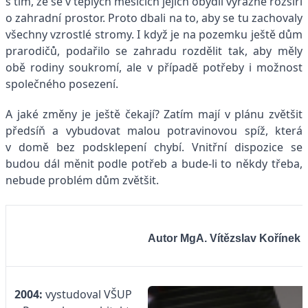
s tím, že se v teplých měsících jejich obydlí výrazně rozšíří
o zahradní prostor. Proto dbali na to, aby se tu zachovaly
všechny vzrostlé stromy. I když je na pozemku ještě dům
prarodičů, podařilo se zahradu rozdělit tak, aby měly
obě rodiny soukromí, ale v případě potřeby i možnost
společného posezení.
A jaké změny je ještě čekají? Zatím mají v plánu zvětšit
předsíň a vybudovat malou potravinovou spíž, která
v domě bez podsklepení chybí. Vnitřní dispozice se
budou dál měnit podle potřeb a bude-li to někdy třeba,
nebude problém dům zvětšit.
Autor
MgA. Vítězslav Kořínek
2004:
vystudoval VŠUP