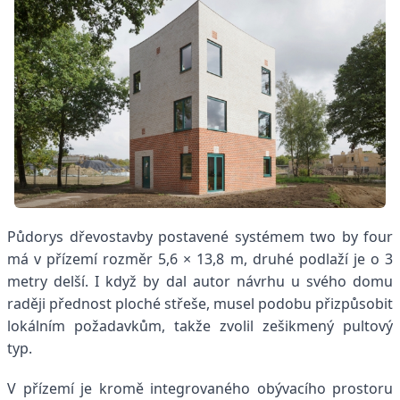
Půdorys dřevostavby postavené systémem two by four
má v přízemí rozměr 5,6 × 13,8 m, druhé podlaží je o 3
metry delší. I když by dal autor návrhu u svého domu
raději přednost ploché střeše, musel podobu přizpůsobit
lokálním požadavkům, takže zvolil zešikmený pultový
typ.
V přízemí je kromě integrovaného obývacího prostoru