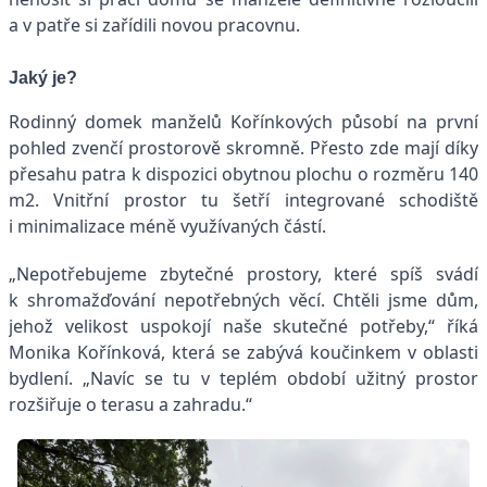
a v patře si zařídili novou pracovnu.
Jaký je?
Rodinný domek manželů Kořínkových působí na první
pohled zvenčí prostorově skromně. Přesto zde mají díky
přesahu patra k dispozici obytnou plochu o rozměru 140
m2. Vnitřní prostor tu šetří integrované schodiště
i minimalizace méně využívaných částí.
„Nepotřebujeme zbytečné prostory, které spíš svádí
k shromaž­ďování nepotřebných věcí. Chtěli jsme dům,
jehož velikost uspokojí naše skutečné potřeby,“ říká
Monika Kořínková, která se zabývá koučinkem v oblasti
bydlení. „Navíc se tu v teplém období užitný prostor
rozšiřuje o terasu a zahradu.“