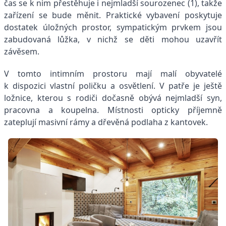
čas se k nim přestěhuje i nejmladší sourozenec (1), takže
zařízení se bude měnit. Praktické vybavení poskytuje
dostatek úložných prostor, sympatickým prvkem jsou
zabudovaná lůžka, v nichž se děti mohou uzavřít
závěsem.
V tomto intimním prostoru mají malí obyvatelé
k dispozici vlastní poličku a osvětlení. V patře je ještě
ložnice, kterou s rodiči dočasně obývá nejmladší syn,
pracovna a koupelna. Místnosti opticky příjemně
zateplují masivní rámy a dřevěná podlaha z kantovek.