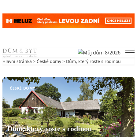
Skip to content
Men
Hlavní stránka
>
České domy
> Dům, který roste s rodinou
Zpět na České domy
ČESKÉ DOMY
Dům, který roste s rodinou