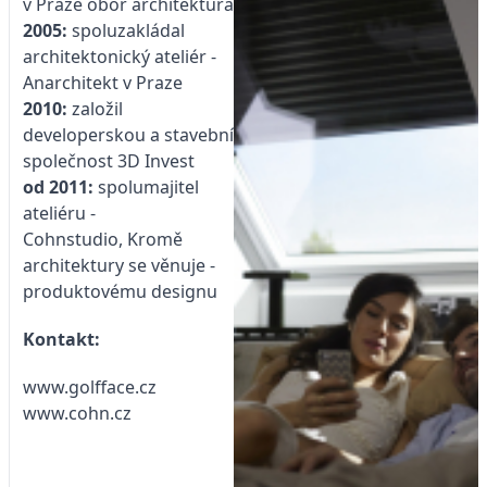
v Praze obor ­architektura
2005:
spoluzakládal
architektonický ateliér ­
Anarchitekt ­v ­Praze
2010:
založil
developerskou a stavební
společnost 3D ­Invest
od 2011:
spolumajitel
ateliéru ­
Cohnstudio, Kromě
architektury se věnuje ­
produktovému designu
Kontakt:
www.golfface.cz
www.cohn.cz