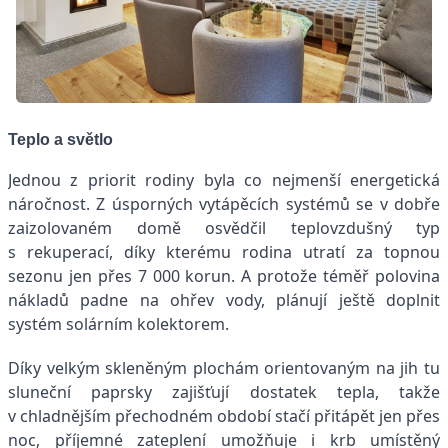
Teplo a světlo
Jednou z priorit rodiny byla co nejmenší energetická
náročnost. Z úsporných vytápěcích systémů se v dobře
zaizolovaném domě osvědčil teplovzdušný typ
s rekuperací, díky kterému rodina utratí za topnou
sezonu jen přes 7 000 korun. A protože téměř polovina
nákladů padne na ohřev vody, plánují ještě doplnit
systém solárním kolektorem.
Díky velkým skleněným plochám orientovaným na jih tu
sluneční paprsky zajišťují dostatek tepla, takže
v chladnějším přechodném období stačí přitápět jen přes
noc, příjemné zateplení umožňuje i krb umístěný