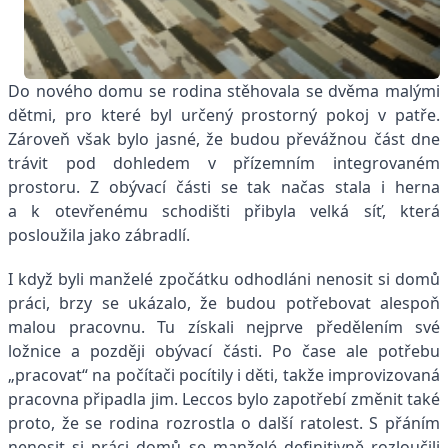
Do nového domu se rodina stěhovala se dvěma malými
dětmi, pro které byl určený prostorný pokoj v patře.
Zároveň však bylo jasné, že budou převážnou část dne
trávit pod dohledem v přízemním integrovaném
prostoru. Z obývací části se tak načas stala i herna
a k otevřenému schodišti přibyla velká síť, která
posloužila jako zábradlí.
I když byli manželé zpočátku odhodláni nenosit si domů
práci, brzy se ukázalo, že budou potřebovat alespoň
malou pracovnu. Tu získali nejprve předělením své
ložnice a později obývací části. Po čase ale potřebu
„pracovat“ na počítači pocítily i děti, takže improvizovaná
pracovna připadla jim. Leccos bylo zapotřebí změnit také
proto, že se rodina rozrostla o další ratolest. S přáním
nenosit si práci domů se manželé definitivně rozloučili