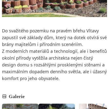
29. 5. 2020
6 min. čtení
Do svažitého pozemku na pravém břehu Vltavy
zapustil své základy dům, který na dotek otvírá své
brány majitelům i přírodním scenériím.
Z moderních materiálů a technologií, ale i benefitů
okolní přírody vytěžila architekta nejen čistý
design domu s rozsáhlými prosklenými stěnami a
maximálním dopadem denního světla, ale i úžasný
komfort pro jeho obyvatele.
Galerie