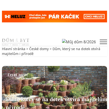
Skip to content
Men
Hlavní stránka
>
České domy
> Dům, který se na dotek otvírá
majitelům i přírodě
Zpět na České domy
ČESKÉ DOMY
Dům, který se na dotek otvírá majitelům 
přírodě