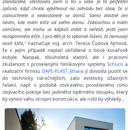
standardně, otestovala jsem si ho u sebe. Je to perfektní
způsob, když chcete vyběhnout na zahradu bez obav, že si
zabouchnete a nedostanete se domů. Sama vlastně ani
nevím, kde mám klíče od svého domu. Zabouchnu a mám
zamčeno, ale mohu se kdykoli vrátit a neřešit, jestli jsem
nezapomněla klíče. I pro děti je to výborné řešení, že nemusejí
nosit klíče,“
naznačuje ing. arch. Tereza Čudová Ajmová,
že v jejím případě neplatí okřídlené o bosé kovářově
kobyle. Naopak, dlouholetá vlastní, ale i pracovní
zkušenost s prosklenými hliníkovými systémy
Schüco
a
realizační firmou
DAFE-PLAST Jihlava
jí dovolila pustit se
do technicky náročnějších, zato esteticky úžasných
řešení, např. v podobě otvíravého proskleného rohu
obývacího pokoje bez jediného opěrného sloupku, který
by vynesl váhu stropní konstrukce, ale rušil by výhledy…