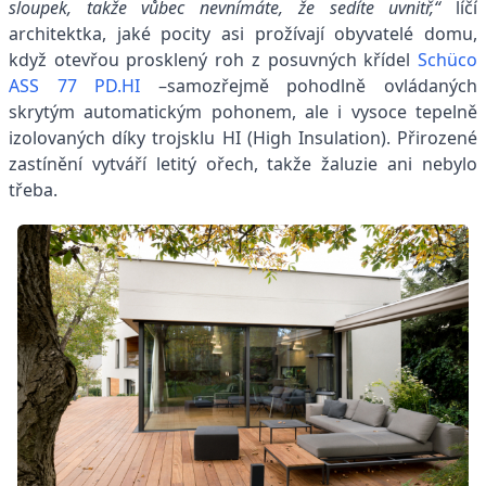
sloupek, takže vůbec nevnímáte, že sedíte uvnitř,“
líčí
architektka, jaké pocity asi prožívají obyvatelé domu,
když otevřou prosklený roh z posuvných křídel
Schüco
ASS 77 PD.HI
–samozřejmě pohodlně ovládaných
skrytým automatickým pohonem, ale i vysoce tepelně
izolovaných díky trojsklu HI (High Insulation). Přirozené
zastínění vytváří letitý ořech, takže žaluzie ani nebylo
třeba.