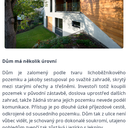
Dům má několik úrovní
Dům je zalomený podle tvaru lichoběžníkového
pozemku a jakoby sestupoval po svažité zahradě, skrytý
mezi starými ořechy a třešněmi. Investoři totiž koupili
pozemek v původní zástavbě, doslova uprostřed dalších
zahrad, takže žádná strana jejich pozemku nevede podél
komunikace. Přístup je po dlouhé úzké příjezdové cestě,
odkrojené od sousedního pozemku. Dům tak z ulice není
vůbec vidět, je schovaný pro dokonalé soukromí, utajeno
pohledům zvenčí tak zůstává i jezírko s lekníny.