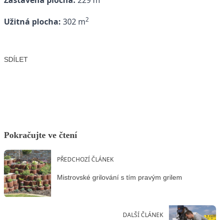
Zastavěná plocha:
229 m
2
Užitná plocha:
302 m
SDÍLET
Facebook
X
LinkedIn
Email
Pokračujte ve čtení
PŘEDCHOZÍ ČLÁNEK
Mistrovské grilování s tím pravým grilem
DALŠÍ ČLÁNEK