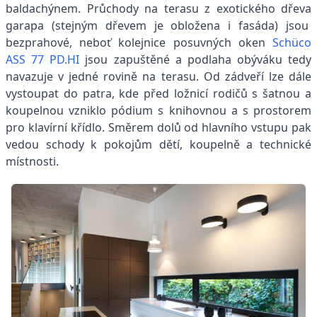
baldachýnem. Průchody na terasu z exotického dřeva
garapa (stejným dřevem je obložena i fasáda) jsou
bezprahové, neboť kolejnice posuvných oken
Schüco
ASS 77 PD.HI
jsou zapuštěné a podlaha obýváku tedy
navazuje v jedné rovině na terasu. Od zádveří lze dále
vystoupat do patra, kde před ložnicí rodičů s šatnou a
koupelnou vzniklo pódium s knihovnou a s prostorem
pro klavírní křídlo. Směrem dolů od hlavního vstupu pak
vedou schody k pokojům dětí, koupelně a technické
místnosti.