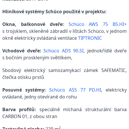
Hliníkové systémy Schüco použité v projektu:
Okna, balkonové dveře:
Schüco AWS 75 BS.HI+
s trojsklem, skleněné zábradlí v lištách Schüco, v jednom
okně elektricky ovládaná ventilace
TIPTRONIC
Vchodové dveře:
Schüco ADS 90.SI
, jednokřídlé dveře
s bočním proskleným světlíkem,
5bodový elektrický samozamykací zámek SAFEMATIC,
čtečka otisku prstů
Posuvné systémy:
Schüco ASS 77 PD.HI
, elektricky
ovládané, jedny otevírané do rohu
Barva profilů:
speciálně míchaná strukturální barva
CARBON 01, z obou stran
2