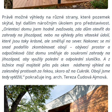
Právě možné výhledy na různé strany, které pozemek
skýtal, byl dalším náročným úkolem pro představivost.
„Orientaci domu jsem hodně zvažovala, zda dům otevřít do
zahrady na jihozápad, nebo na výhledy přes vltavské údolí,
které jsou taky krásné, ale směřují na sever. Nakonec se mi
snad podařilo zkombinovat obojí – obývací prostor a
odpočinková část domu směřuje do soukromí zahrady na
jihozápad, aby využily polední a odpolední sluníčko. A z
ložnice mají majitelé přes pás oken nádherný výhled na
zalesněný protisvah za řekou, skoro až na Cukrák. Obojí jsme
tedy vytěžili,“
pokračuje ing. arch. Tereza Čudová Ajmová.