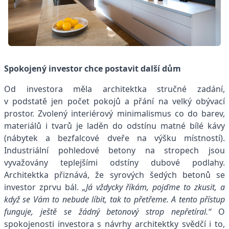
Spokojený investor chce postavit další dům
Od investora měla architektka stručné zadání,
v podstatě jen počet pokojů a přání na velký obývací
prostor. Zvolený interiérový minimalismus co do barev,
materiálů i tvarů je laděn do odstínu matné bílé kávy
(nábytek a bezfalcové dveře na výšku místností).
Industriální pohledové betony na stropech jsou
vyvažovány teplejšími odstíny dubové podlahy.
Architektka přiznává, že syrových šedých betonů se
investor zprvu bál.
„Já vždycky říkám, pojďme to zkusit, a
když se Vám to nebude líbit, tak to přetřeme. A tento přístup
funguje, ještě se žádný betonový strop nepřetíral.“
O
spokojenosti investora s návrhy architektky svědčí i to,