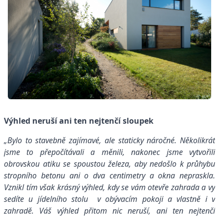
Výhled neruší ani ten nejtenčí sloupek
„Bylo to stavebně zajímavé, ale staticky náročné. Několikrát
jsme to přepočítávali a měnili, nakonec jsme vytvořili
obrovskou atiku se spoustou železa, aby nedošlo k průhybu
stropního betonu ani o dva centimetry a okna nepraskla.
Vznikl tím však krásný výhled, kdy se vám otevře zahrada a vy
sedíte u jídelního stolu v obývacím pokoji a vlastně i v
zahradě. Váš výhled přitom nic neruší, ani ten nejtenčí