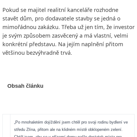
Pokud se majitel realitní kanceláře rozhodne
stavět dům, pro dodavatele stavby se jedná o
mimořádnou zakázku. Třeba už jen tím, že investor
je svým způsobem zasvěcený a má vlastní, velmi
konkrétní představu. Na jejím naplnění přitom
většinou bezvýhradně trvá.
Obsah článku
„Po mnohaletém dojíždění jsem chtěl pro svoji rodinu bydlení ve
středu Zlína, přitom ale na klidném místě obklopeném zelení.
Chtěl jsem, aby se v přízemí domu našlo dostatek místa pro