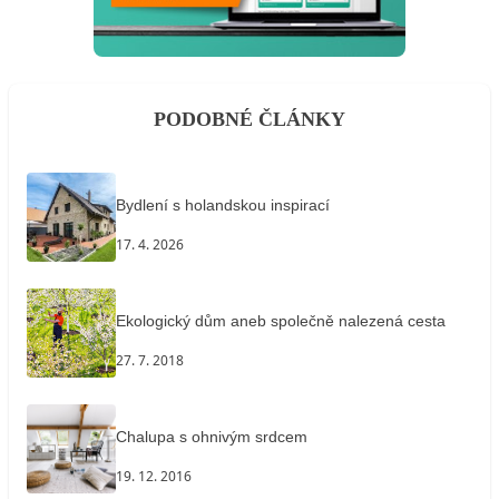
PODOBNÉ ČLÁNKY
Bydlení s holandskou inspirací
17. 4. 2026
Ekologický dům aneb společně nalezená cesta
27. 7. 2018
Chalupa s ohnivým srdcem
19. 12. 2016