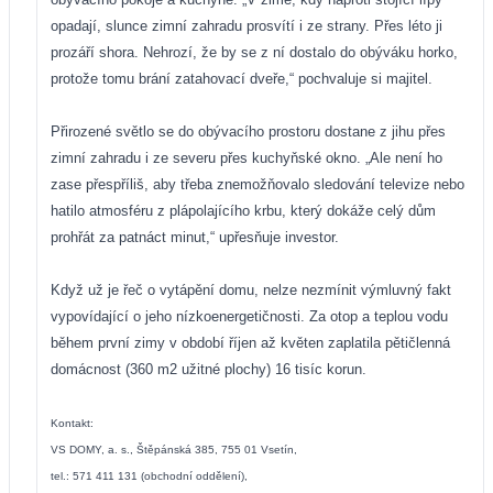
opadají, slunce zimní zahradu prosvítí i ze strany. Přes léto ji
prozáří shora. Nehrozí, že by se z ní dostalo do obýváku horko,
protože tomu brání zatahovací dveře,“ pochvaluje si majitel.
Přirozené světlo se do obývacího prostoru dostane z jihu přes
zimní zahradu i ze severu přes kuchyňské okno. „Ale není ho
zase přespříliš, aby třeba znemožňovalo sledování televize nebo
hatilo atmosféru z plápolajícího krbu, který dokáže celý dům
prohřát za patnáct minut,“ upřesňuje investor.
Když už je řeč o vytápění domu, nelze nezmínit výmluvný fakt
vypovídající o jeho nízkoenergetičnosti. Za otop a teplou vodu
během první zimy v období říjen až květen zaplatila pětičlenná
domácnost (360 m2 užitné plochy) 16 tisíc korun.
Kontakt:
VS DOMY, a. s., Štěpánská 385, 755 01 Vsetín,
tel.: 571 411 131 (obchodní oddělení),