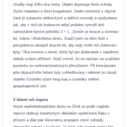
chodby mají šířku dva metry. Objekt disponuje třemi vchody,
čtyřmi toaletami a třemi koupelnami. Sedm místností v obytné
části je vybaveno elektrickými a dalšími rozvody a uzpůsobeno
tak, aby z nich do budoucna nebyl problém vytvořit dvě
samostatné bytové jednotky 3 + 1. „Synům je dvacet a osmnáct
let, máme i třináctiletou dceru. Snažil jsem se dům řešit s
perspektivou alespoň dvaceti let, aby tady mohli mít startovací
byty,“ říká investor o domě, který byl pro dodavatele v nejednom
ohledu tvrdým oříškem. Stačí zmínit, že se nachází na svažitém
pozemku se sedmnáctimetrovým převýšením. Při koncipování
jeho dispozičního řešení byly zohledňovány i některé ze zásad
starého čínského učení feng-šuej a výsledky měření
geopatogenních zón.
V hlavní roli úspora
Hosté nepřehlédnutelného domu ve Zlíně se podle majitele
nejvíce obdivují keramickým obkladům společnosti Rako v
přízemí a dále pak šikovnému propojení zimní zahrady,
obývacího pokoje a kuchyně. „V zimě, kdy naproti stojící lípy