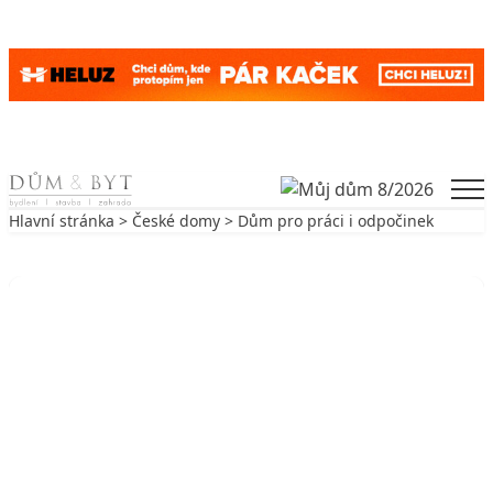
Skip to content
Men
Hlavní stránka
>
České domy
> Dům pro práci i odpočinek
Zpět na České domy
ČESKÉ DOMY
Dům pro práci i odpočinek
8. 9. 2005
5 min. čtení