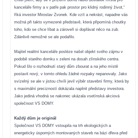
kanceláře firmy a v patře pak prostor pro klidný rodinný život,“
říká investor Miroslav Zvonek. Kde vzít a nekrást, napadne vás
možná při takto vymezené představě, která připomíná choutky
toho, kdo se chce líbat a zároveň si dopřávat něco na zub.
Zdánlivě nemožné se ale podařilo.
Majitel realitní kanceláře posléze našel objekt svého zájmu v
podobě starého domku v zeleni na dosah zlínského centra.
Pokud šlo o rozhodnutí starý dům zbourat a na jeho místě
postavit nový, v tomto ohledu žádné rozpaky nepanovaly. Jako
svízelný se ale v jistou chvíli jevil výběr stavební firmy, která by
s maximální precizností dokázala naplnit představy investora.
Jako jediná vhodná se nakonec ukázala vsetínská akciová
společnost VS DOMY.
Každý dům je originál
Společnost VS DOMY vstoupila na trh ekologických a
energeticky úsporných montovaných staveb na bázi dřeva před