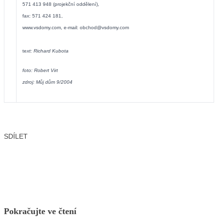
571 413 948 (projekční oddělení),
fax: 571 424 181,
www.vsdomy.com
, e-mail:
obchod@vsdomy.com
te
xt: Richard Kubota
foto: Robert Virt
zdroj: Můj dům 9/2004
SDÍLET
Facebook
X
LinkedIn
Email
Pokračujte ve čtení