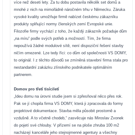
více než deseti lety. Za tu dobu postavila několik set domů a
mnohé z nich na mimořádně náročném trhu v Německu. Záruka
vysoké kvality umožňuje firmě nabízet českému zákazníku
produkty splňující normy členských zemí Evropské unie.
Filozofie firmy vychází z toho, že každý zákazník požaduje dům
„na míru“ podle svých potřeb a možností. Tím, že firma
nepoužívá žádné modulové sítě, není dispoziční řešení stavby
ničím omezené. Lze tedy říci: co dům od společnosti VS DOMY,
to originál. I z těchto důvodů se zmíněná stavební firma stala pro
nestandardní zakázku zlínského podnikatele optimálním
partnerem.
Domov pro třetí tisíciletí
„Ideu domu na úrovni studie jsem si zpřesňoval něco přes rok.
Pak se jí chopila firma VS DOMY, která ji zpracovala do formy
projektové dokumentace. Stavba měla působit prostorně a
vzdušně. A to včetně chodeb,“ zasvěcuje nás Miroslav Zvonek
do pojetí své chlouby. V přízemí se na ploše zhruba 100 m2
nacházejí kanceláře jeho stejnojmenné agentury a všechny