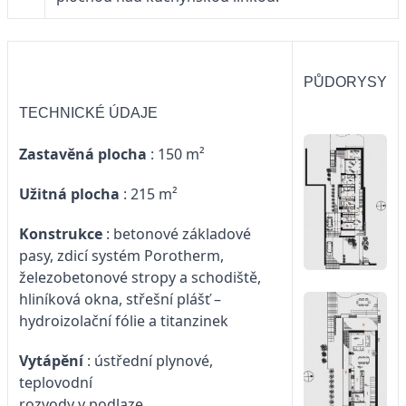
PŮDORYSY
TECHNICKÉ ÚDAJE
Zastavěná plocha
: 150 m²
Užitná plocha
: 215 m²
Konstrukce
: betonové základové
pasy, zdicí systém Porotherm,
železobetonové stropy a schodiště,
hliníková okna, střešní plášť –
hydroizolační fólie a titanzinek
Vytápění
: ústřední plynové,
teplovodní
rozvody v podlaze