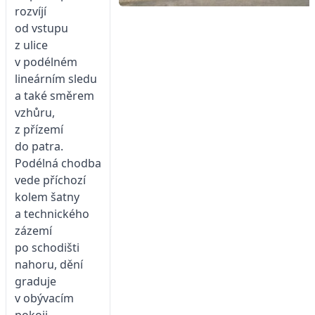
rozvíjí
od vstupu
z ulice
v podélném
lineárním sledu
a také směrem
vzhůru,
z přízemí
do patra.
Podélná chodba
vede příchozí
kolem šatny
a technického
zázemí
po schodišti
nahoru, dění
graduje
v obývacím
pokoji