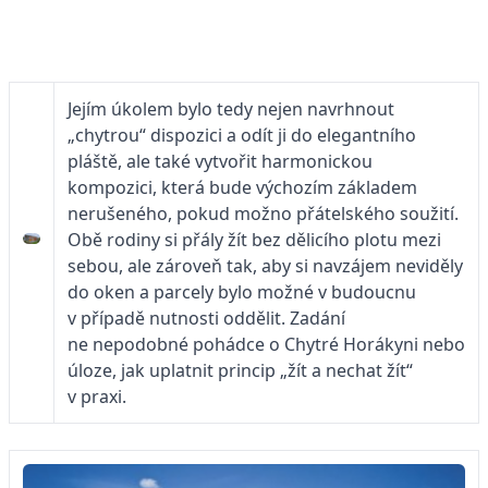
Jejím úkolem bylo tedy nejen navrhnout
„chytrou“ dispozici a odít ji do elegantního
pláště, ale také vytvořit harmonickou
kompozici, která bude výchozím základem
nerušeného, pokud možno přátelského soužití.
Obě rodiny si přály žít bez dělicího plotu mezi
sebou, ale zároveň tak, aby si navzájem neviděly
do oken a parcely bylo možné v budoucnu
v případě nutnosti oddělit. Zadání
ne nepodobné pohádce o Chytré Horákyni nebo
úloze, jak uplatnit princip „žít a nechat žít“
v praxi.