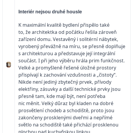
Interiér nejsou druhé housle
K maximální kvalitě bydlení přispělo také
to, že architektka od počátku řešila zároveň
zařízení domu. Vestavěný i solitérní nábytek,
vyrobený převážně na míru, se přesně doplňuje
s architekturou a představuje její integrální
součást. I při jeho výběru hrála prim funkčnost.
Velké a promyšleně řešené úložné prostory
přispívají k zachování vzdušnosti a „čistoty“.
Nikde není jediný zbytečný prvek, přívody
elektřiny, zásuvky a další technické prvky jsou
přesně tam, kde mají být, není potřeba
nic měnit. Velký důraz byl kladen na dobré
prosvětlení chodeb a schodiště, proto jsou
zakončeny prosklenými dveřmi a nepřímé
světlo na schodiště také přichází prosklenou
plochou nad kuchyňskou linkou.