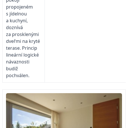
propojeném
s jídelnou
a kuchyní,
doznívá
za prosklenými
dveřmi na kryté
terase. Princip
lineární logické
návaznosti
budiž
pochválen.