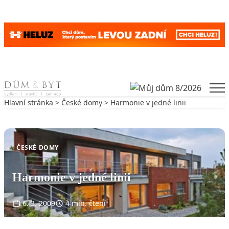
Skip to content
Men
Hlavní stránka
>
České domy
> Harmonie v jedné linii
Zpět na České domy
ČESKÉ DOMY
Harmonie v jedné linii
6. 3. 2009
4 min. čtení