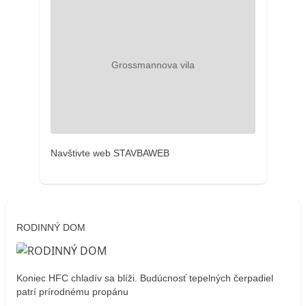
Navštivte web STAVBAWEB
RODINNÝ DOM
Koniec HFC chladív sa blíži. Budúcnosť tepelných čerpadiel
patrí prírodnému propánu