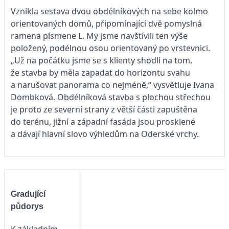
Vznikla sestava dvou obdélníkových na sebe kolmo
orientovaných domů, připomínající dvě pomyslná
ramena písmene L. My jsme navštívili ten výše
položený, podélnou osou orientovaný po vrstevnici.
„Už na počátku jsme se s klienty shodli na tom,
že stavba by měla zapadat do horizontu svahu
a narušovat panorama co nejméně,“ vysvětluje Ivana
Dombková. Obdélníková stavba s plochou střechou
je proto ze severní strany z větší části zapuštěna
do terénu, jižní a západní fasáda jsou prosklené
a dávají hlavní slovo výhledům na Oderské vrchy.
Gradující
půdorys
K základním