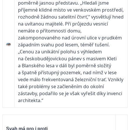
poměrně jasnou představu. „Hledali jsme
příjemné klidné místo ve venkovském prostředí,
rozhodně žádnou satelitní čtvrť,“ vysvětlují hned
na uvítanou majitelé. Při průjezdu vesnicí
nemáte o přítomnosti domu,
zakomponovaného nad úrovní ulice v prudkém
západním svahu pod lesem, téměř tušení.
„Cenou za unikátní polohu s výhledem
na českobudějovickou pánev s masivem Kleti
a Blanského lesa v dáli byl poměrně složitý
a špatně přístupný pozemek, nad nímž v lese
vede málo frekventovaná železniční trať. Vznikly
také problémy se začleněním do okolní
zástavby, podařilo se je však vyřešit díky invenci
architekta.“
Svah má pro i proti