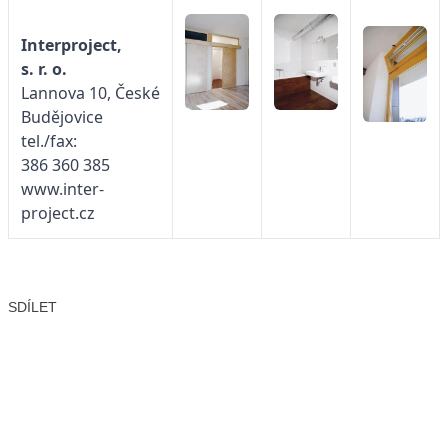
Interproject,
s. r. o.
Lannova 10, České
Budějovice
tel./fax:
386 360 385
www.inter-
project.cz
SDÍLET
Facebook
X
LinkedIn
Email