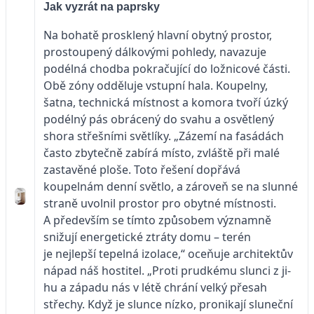
Jak vyzrát na paprsky
Na bohatě prosklený hlavní obytný prostor,
prostoupený dálkovými pohledy, navazuje
podélná chodba pokračující do ložnicové části.
Obě zóny odděluje vstupní hala. Koupelny,
šatna, technická místnost a komora tvoří úzký
podélný pás obrácený do svahu a osvětlený
shora střešními světlíky. „Zázemí na fasádách
často zbytečně zabírá místo, zvláště při malé
zastavěné ploše. Toto řešení dopřává
koupelnám denní světlo, a zároveň se na slunné
straně uvolnil prostor pro obytné místnosti.
A především se tímto způsobem významně
snižují energetické ztráty domu – terén
je nejlepší tepelná izolace,“ oceňuje architektův
nápad náš hostitel. „Proti prudkému slunci z ji­
hu a západu nás v létě chrání velký přesah
střechy. Když je slunce nízko, pronikají sluneční