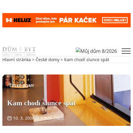
Skip to content
Men
Hlavní stránka
>
České domy
> Kam chodí slunce spát
Zpět na České domy
ČESKÉ DOMY
Kam chodí slunce spát
10. 3. 2008
5 min. čtení