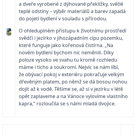
a dveře vyrobené z dýhované překližky, světlé
teplé odstíny – výběr materiálů a barev zapadá
do pojetí bydlení v souladu s přírodou.
O ohleduplném přístupu k životnímu prostředí
svědčí i jezírko v jihozápadním cípu pozemku,
které funguje jako kořenová čistírna. „Na
novém bydlení bychom nic neměnili. Díky
poloze vysoko ve svahu tu kromě rozhledu
máme i ticho a soukromí. Nejvíc se nám líbí,
že obývací pokoj v exteriéru pokračuje velkým
dřevěným platem, po němž se dá bosou nohou
dojít až k vodě. Těšíme se, až si v jezírku v létě
opět zaplaveme a na Vánoce vylovíme vlastního
kapra,“ rozloučila se s námi mladá dvojice.