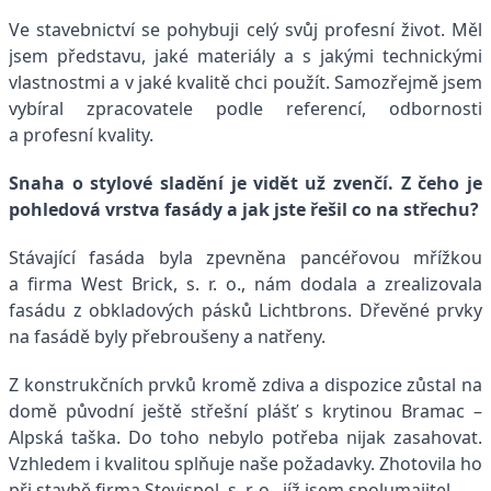
Ve stavebnictví se pohybuji celý svůj profesní život. Měl
jsem představu, jaké materiály a s jakými technickými
vlastnostmi a v jaké kvalitě chci použít. Samozřejmě jsem
vybíral zpracovatele podle referencí, odbornosti
a profesní kvality.
Snaha o stylové sladění je vidět už zvenčí. Z čeho je
pohledová vrstva fasády a jak jste řešil co na střechu?
Stávající fasáda byla zpevněna pancéřovou mřížkou
a firma West Brick, s. r. o., nám dodala a zrealizovala
fasádu z obkladových pásků Lichtbrons. Dřevěné prvky
na fasádě byly přebroušeny a natřeny.
Z konstrukčních prvků kromě zdiva a dispozice zůstal na
domě původní ještě střešní plášť s krytinou Bramac –
Alpská taška. Do toho nebylo potřeba nijak zasahovat.
Vzhledem i kvalitou splňuje naše požadavky. Zhotovila ho
při stavbě firma Stevispol, s. r. o., jíž jsem spolumajitel.