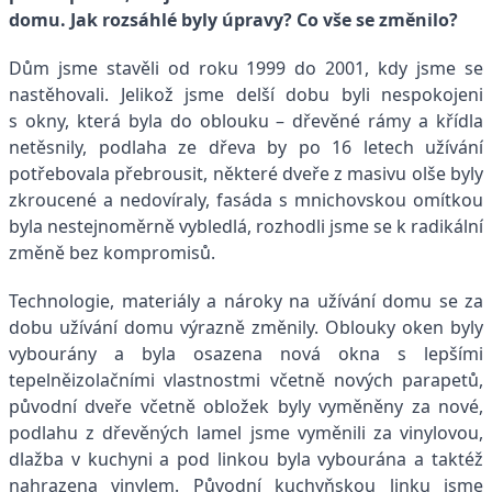
domu. Jak rozsáhlé byly úpravy? Co vše se změnilo?
Dům jsme stavěli od roku 1999 do 2001, kdy jsme se
nastěhovali. Jelikož jsme delší dobu byli nespokojeni
s okny, která byla do oblouku – dřevěné rámy a křídla
netěsnily, podlaha ze dřeva by po 16 letech užívání
potřebovala přebrousit, některé dveře z masivu olše byly
zkroucené a nedovíraly, fasáda s mnichovskou omítkou
byla nestejnoměrně vybledlá, rozhodli jsme se k radikální
změně bez kompromisů.
Technologie, materiály a nároky na užívání domu se za
dobu užívání domu výrazně změnily. Oblouky oken byly
vybourány a byla osazena nová okna s lepšími
tepelněizolačními vlastnostmi včetně nových parapetů,
původní dveře včetně obložek byly vyměněny za nové,
podlahu z dřevěných lamel jsme vyměnili za vinylovou,
dlažba v kuchyni a pod linkou byla vybourána a taktéž
nahrazena vinylem. Původní kuchyňskou linku jsme