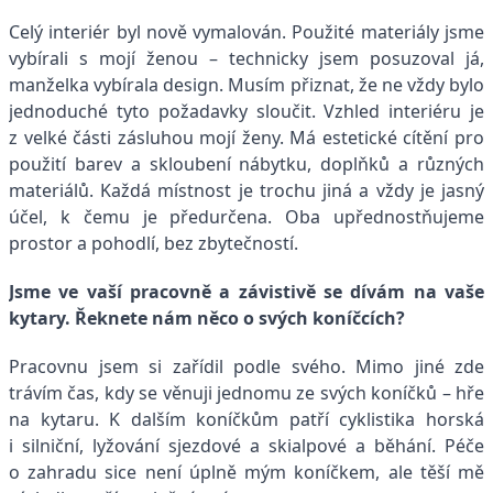
Celý interiér byl nově vymalován. Použité materiály jsme
vybírali s mojí ženou – technicky jsem posuzoval já,
manželka vybírala design. Musím přiznat, že ne vždy bylo
jednoduché tyto požadavky sloučit. Vzhled interiéru je
z velké části zásluhou mojí ženy. Má estetické cítění pro
použití barev a skloubení nábytku, doplňků a různých
materiálů. Každá místnost je trochu jiná a vždy je jasný
účel, k čemu je předurčena. Oba upřednostňujeme
prostor a pohodlí, bez zbytečností.
Jsme ve vaší pracovně a závistivě se dívám na vaše
kytary. Řeknete nám něco o svých koníčcích?
Pracovnu jsem si zařídil podle svého. Mimo jiné zde
trávím čas, kdy se věnuji jednomu ze svých koníčků – hře
na kytaru. K dalším koníčkům patří cyklistika horská
i silniční, lyžování sjezdové a skialpové a běhání. Péče
o zahradu sice není úplně mým koníčkem, ale těší mě