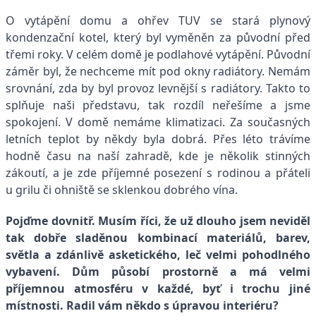
O vytápění domu a ohřev TUV se stará plynový
kondenzační kotel, který byl vyměněn za původní před
třemi roky. V celém domě je podlahové vytápění. Původní
záměr byl, že nechceme mít pod okny radiátory. Nemám
srovnání, zda by byl provoz levnější s radiátory. Takto to
splňuje naši představu, tak rozdíl neřešíme a jsme
spokojení. V domě nemáme klimatizaci. Za současných
letních teplot by někdy byla dobrá. Přes léto trávíme
hodně času na naší zahradě, kde je několik stinných
zákoutí, a je zde příjemné posezení s rodinou a přáteli
u grilu či ohniště se sklenkou dobrého vína.
Pojďme dovnitř. Musím říci, že už dlouho jsem neviděl
tak dobře sladěnou kombinací materiálů, barev,
světla a zdánlivě asketického, leč velmi pohodlného
vybavení. Dům působí prostorně a má velmi
příjemnou atmosféru v každé, byť i trochu jiné
místnosti. Radil vám někdo s úpravou interiéru?