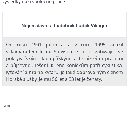
výsledky naší společné práce.
Nejen stavař a hudebník Luděk Vilinger
Od roku 1991 podniká a v roce 1995 založil
s kamarádem firmu Stevispol, s. r. o., zabývající se
pokrývačskými, klempířskými a tesařskými pracemi
a půjčovnou lešení. K jeho koníčkům patří cyklistika,
lyžování a hra na kytaru. Je také dobrovolným členem
Horské služby. Je mu 56 let a 33 let je ženatý.
SDÍLET
Facebook
X
LinkedIn
Email