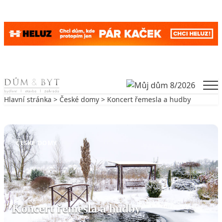
Skip to content
Men
Hlavní stránka
>
České domy
> Koncert řemesla a hudby
Zpět na České domy
ČESKÉ DOMY
Koncert řemesla a hudby