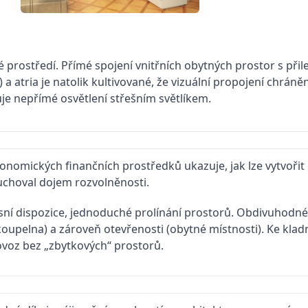
rostředí. Přímé spojení vnitřních obytných prostor s přil
a atria je natolik kultivované, že vizuální propojení chrán
uje nepřímé osvětlení střešním světlíkem.
onomických finančních prostředků ukazuje, jak lze vytvoři
 uchoval dojem rozvolněnosti.
sní dispozice, jednoduché prolínání prostorů. Obdivuhodné
koupelna) a zároveň otevřenosti (obytné místnosti). Ke kl
rovoz bez „zbytkových“ prostorů.