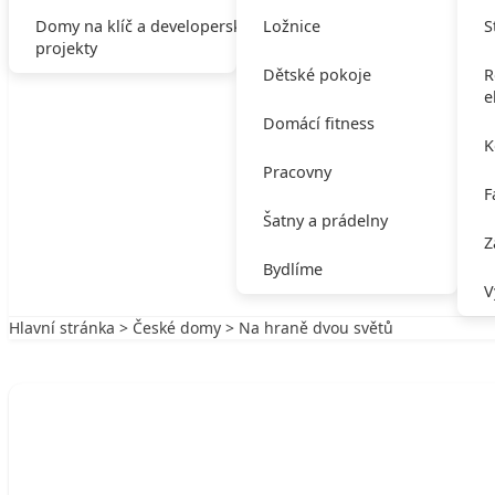
Domy na klíč a developerské
Ložnice
S
projekty
Dětské pokoje
R
e
Domácí fitness
K
Pracovny
F
Šatny a prádelny
Z
Bydlíme
V
Hlavní stránka
>
České domy
> Na hraně dvou světů
Zpět na České domy
ČESKÉ DOMY
Na hraně dvou světů