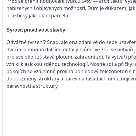
Proč se bránit hodnocení tvůrců (A69 — architekti): Vý
nabízených i objevených možností. Dům je důkazem, jak 
prakticky jakoukoli parcelu.
Syrová pravdivost stavby
Odvážné tvrzení? Snad, ale ona zdánlivě do sebe uzavřen
dveřmi a mnoha dalšími detaily. Dům „ve zdi“ se netváří 
pro své okolí zůstává plotem, zahradní zdí. Ta vytváří 
vznikl klasickou zděnou technologií. Nosné zdi a příčky
pokojích se vzájemně prolíná pohledový železobeton s b
dubu. Změny struktury a barev na fasádách umocňují vním
barevnosti a struktury.