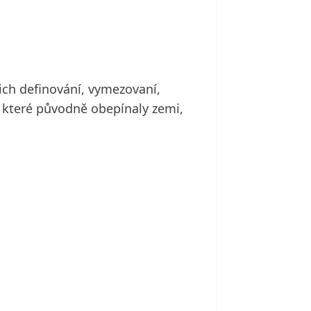
ejich definování, vymezovaní,
 které původně obepínaly zemi,