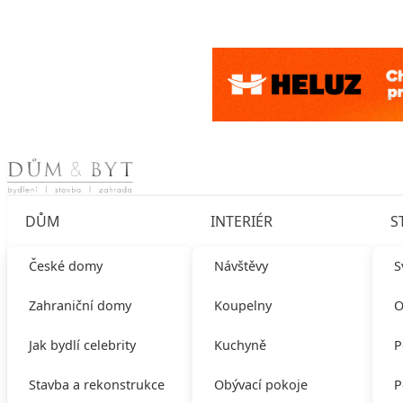
Skip to content
DŮM
INTERIÉR
S
České domy
Návštěvy
S
Zahraniční domy
Koupelny
O
Jak bydlí celebrity
Kuchyně
P
Stavba a rekonstrukce
Obývací pokoje
P