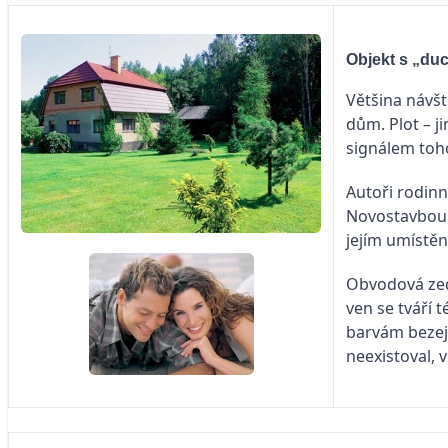
Objekt s „duc
Většina návšt
dům. Plot – j
signálem toho
Autoři rodin
Novostavbou n
jejím umístě
Obvodová zeď
ven se tváří 
barvám bezej
neexistoval, 