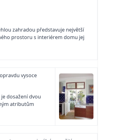
ehlou zahradou představuje největší
ěného prostoru s interiérem domu jej
t opravdu vysoce
 je dosažení dvou
adným atributům