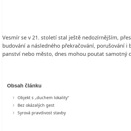
10. 9. 2006
5 min. čtení
Vesmír se v 21. století stal ještě nedozírnějším, pře
budování a následného překračování, porušování i 
panství nebo město, dnes mohou poutat samotný dů
Obsah článku
Objekt s „duchem lokality“
Bez okázalých gest
Syrová pravdivost stavby