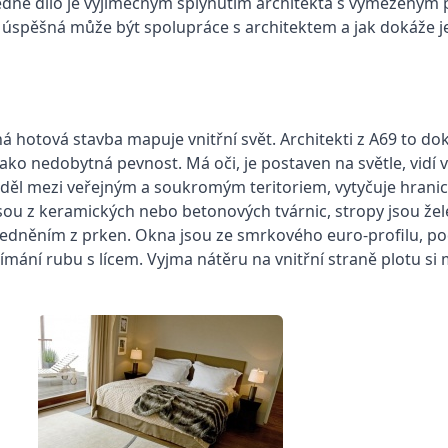
sledné dílo je výjimečným splynutím architekta s vymezený
úspěšná může být spolupráce s architektem a jak dokáže je
á hotová stavba mapuje vnitřní svět. Architekti z A69 to do
jako nedobytná pevnost. Má oči, je postaven na světle, vidí 
předěl mezi veřejným a soukromým teritoriem, vytyčuje hrani
 jsou z keramických nebo betonových tvárnic, stropy jsou ž
edněním z prken. Okna jsou ze smrkového euro-profilu, pod
ání rubu s lícem. Vyjma nátěru na vnitřní straně plotu si 