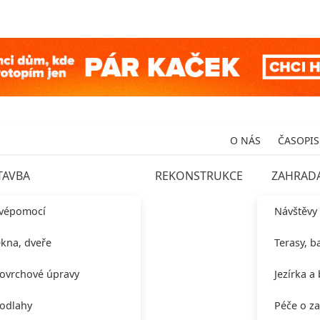
O NÁS
ČASOPIS
TAVBA
REKONSTRUKCE
ZAHRAD
vépomocí
Návštěvy
kna, dveře
Terasy, b
ovrchové úpravy
Jezírka a
odlahy
Péče o z