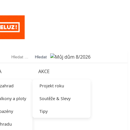
Vyhledávání
A
AKCE
 zahrad
Projekt roku
alkony a ploty
Soutěže & Slevy
 bazény
Tipy
ahradu