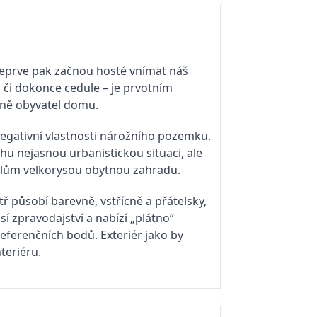
Teprve pak začnou hosté vnímat náš
c či dokonce cedule – je prvotním
ovně obyvatel domu.
egativní vlastnosti nárožního pozemku.
hu nejasnou urbanistickou situaci, ale
elům velkorysou obytnou zahradu.
působí barevně, vstřícně a přátelsky,
í zpravodajství a nabízí „plátno“
ferenčních bodů. Exteriér jako by
teriéru.