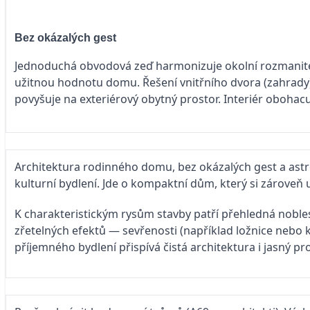
Bez okázalých gest
Jednoduchá obvodová zeď harmonizuje okolní rozmanité p
užitnou hodnotu domu. Řešení vnitřního dvora (zahrady) 
povyšuje na exteriérový obytný prostor. Interiér obohac
Architektura rodinného domu, bez okázalých gest a astr
kulturní bydlení. Jde o kompaktní dům, který si zároveň
K charakteristickým rysům stavby patří přehledná noble
zřetelných efektů — sevřenosti (například ložnice nebo 
příjemného bydlení přispívá čistá architektura i jasný p