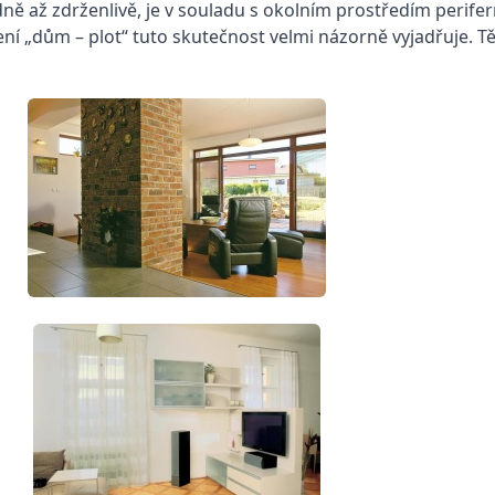
ě až zdrženlivě, je v souladu s okolním prostředím perifern
ení „dům – plot“ tuto skutečnost velmi názorně vyjadřuje. 