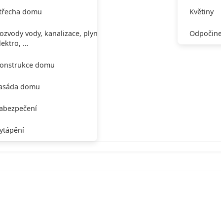
třecha domu
Květiny
ozvody vody, kanalizace, plynu,
Odpočine
lektro, …
onstrukce domu
asáda domu
abezpečení
ytápění