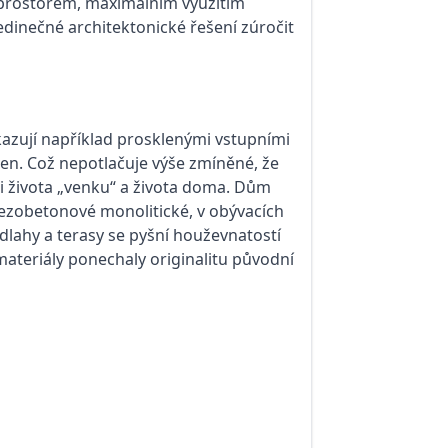
m prostorem, maximálním využitím
dinečné architektonické řešení zúročit
kazují například prosklenými vstupními
ven. Což nepotlačuje výše zmíněné, že
ci života „venku“ a života doma. Dům
elezobetonové monolitické, v obývacích
lahy a terasy se pyšní houževnatostí
materiály ponechaly originalitu původní