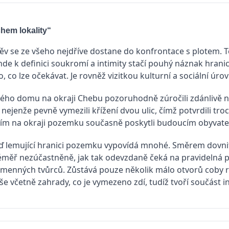
hem lokality“
ěv se ze všeho nejdříve dostane do konfrontace s plotem. 
inde k definici soukromí a intimity stačí pouhý náznak hrani
, co lze očekávat. Je rovněž vizitkou kulturní a sociální úr
ného domu na okraji Chebu pozoruhodně zúročili zdánlivě n
ejenže pevně vymezili křížení dvou ulic, čímž potvrdili troc
ním na okraji pozemku současně poskytli budoucím obyvat
 lemující hranici pozemku vypovídá mnohé. Směrem dovnitř 
téměř nezúčastněně, jak tak odevzdaně čeká na pravidelná ps
menných tvůrců. Zůstává pouze několik málo otvorů coby re
vše včetně zahrady, co je vymezeno zdí, tudíž tvoří součást in