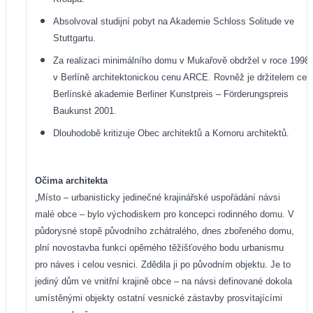
Absolvoval studijní pobyt na Akademie Schloss Solitude ve
Stuttgartu.
Za realizaci minimálního domu v Mukařově obdržel v roce 1998
v Berlíně architektonickou cenu ARCE. Rovněž je držitelem cen
Berlínské akademie Berliner Kunstpreis – Förderungspreis
Baukunst 2001.
Dlouhodobě kritizuje Obec architektů a Komoru architektů.
Očima architekta
„Místo – urbanisticky jedinečné krajinářské uspořádání návsi
malé obce – bylo východiskem pro koncepci rodinného domu. V
půdorysné stopě původního zchátralého, dnes zbořeného domu,
plní novostavba funkci opěrného těžišťového bodu urbanismu
pro náves i celou vesnici. Zdědila ji po původním objektu. Je to
jediný dům ve vnitřní krajině obce – na návsi definované dokola
umístěnými objekty ostatní vesnické zástavby prosvítajícími