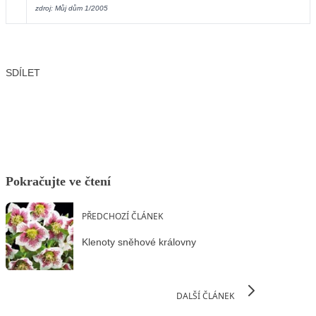
zdroj: Můj dům 1/2005
SDÍLET
Facebook
X
LinkedIn
Email
Pokračujte ve čtení
PŘEDCHOZÍ ČLÁNEK
Klenoty sněhové královny
DALŠÍ ČLÁNEK