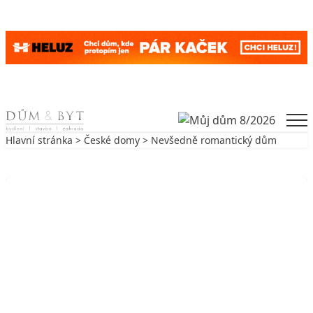
Skip to content
Men
Hlavní stránka
>
České domy
> Nevšedně romantický dům
Zpět na České domy
ČESKÉ DOMY
Nevšedně romantický dům
24. 2. 2006
4 min. čtení