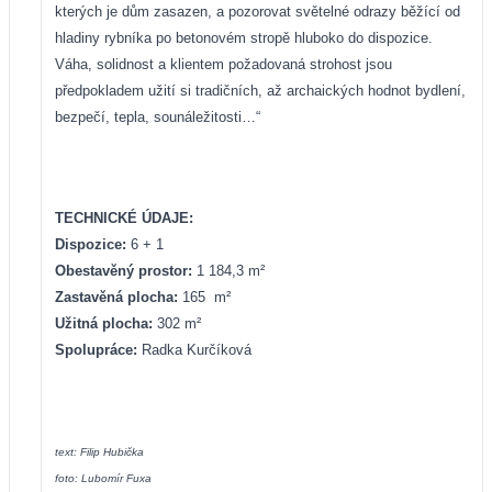
kterých je dům zasazen, a pozorovat světelné odrazy běžící od
hladiny rybníka po betonovém stropě hluboko do dispozice.
Váha, solidnost a klientem požadovaná strohost jsou
předpokladem užití si tradičních, až archaických hodnot bydlení,
bezpečí, tepla, sounáležitosti…“
TECHNICKÉ ÚDAJE:
Dispozice:
6 + 1
Obestavěný prostor:
1 184,3 m
²
Zastavěná plocha:
165
m
²
Užitná plocha:
302 m
²
Spolupráce:
Radka Kurčíková
text: Filip Hubička
foto: Lubomír Fuxa