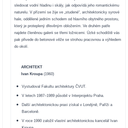
sledovat vodní hladinu i skály, jak odpovídá jeho romantickému
naturelu. V přízemí se žije ve „studené“, architektonicky syrové
hale, oddělené jedním schodem od hlavního obytného prostoru,
který je proteplený dřevěným obložením. Ve druhém patře
najdete členěnou galerii se třemi ložnicemi. Úzké schodiště vás
pak přivede do betonové věže se strohou pracovnou a výhledem
do okolí.
ARCHITEKT
Ivan Kroupa
(1960)
Vystudoval Fakultu architektury ČVUT.
V letech 1987–1989 působil v Interprojektu Praha.
Další architektonickou praxi získal v Londýně, Paříži a
Barceloně.
V roce 1990 založil vlastní architektonickou kancelář Ivan
Kroupa.