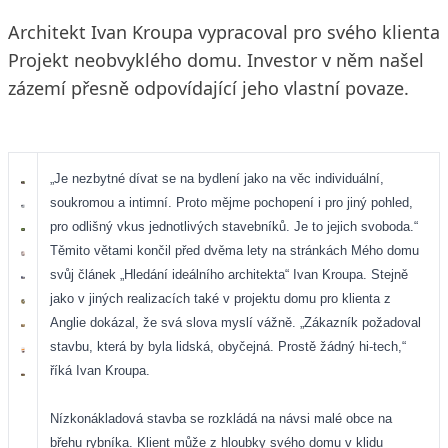
Architekt Ivan Kroupa vypracoval pro svého klienta
Projekt neobvyklého domu. Investor v něm našel
zázemí přesně odpovídající jeho vlastní povaze.
„Je nezbytné dívat se na bydlení jako na věc individuální,
soukromou a intimní. Proto mějme pochopení i pro jiný pohled,
pro odlišný vkus jednotlivých stavebníků. Je to jejich svoboda.“
Těmito větami končil před dvěma lety na stránkách Mého domu
svůj článek „Hledání ideálního architekta“ Ivan Kroupa. Stejně
jako v jiných realizacích také v projektu domu pro klienta z
Anglie dokázal, že svá slova myslí vážně. „Zákazník požadoval
stavbu, která by byla lidská, obyčejná. Prostě žádný hi-tech,“
říká Ivan Kroupa.
Nízkonákladová stavba se rozkládá na návsi malé obce na
břehu rybníka. Klient může z hloubky svého domu v klidu