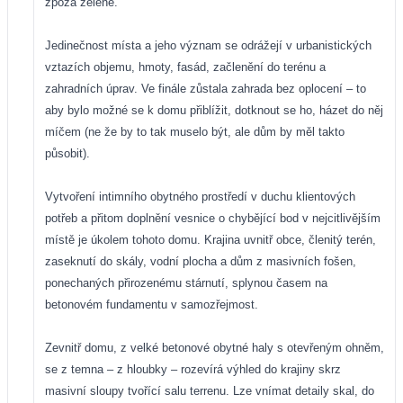
zpoza zeleně.
Jedinečnost místa a jeho význam se odrážejí v urbanistických
vztazích objemu, hmoty, fasád, začlenění do terénu a
zahradních úprav. Ve finále zůstala zahrada bez oplocení – to
aby bylo možné se k domu přiblížit, dotknout se ho, házet do něj
míčem (ne že by to tak muselo být, ale dům by měl takto
působit).
Vytvoření intimního obytného prostředí v duchu klientových
potřeb a přitom doplnění vesnice o chybějící bod v nejcitlivějším
místě je úkolem tohoto domu. Krajina uvnitř obce, členitý terén,
zaseknutí do skály, vodní plocha a dům z masivních fošen,
ponechaných přirozenému stárnutí, splynou časem na
betonovém fundamentu v samozřejmost.
Zevnitř domu, z velké betonové obytné haly s otevřeným ohněm,
se z temna – z hloubky – rozevírá výhled do krajiny skrz
masivní sloupy tvořící salu terrenu. Lze vnímat detaily skal, do