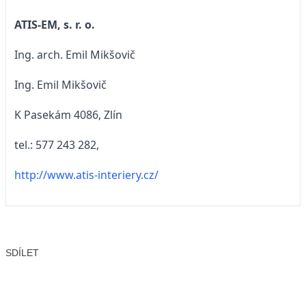
ATIS-EM, s. r. o.
Ing. arch. Emil Mikšovič
Ing. Emil Mikšovič
K Pasekám 4086, Zlín
tel.: 577 243 282,
http://www.atis-interiery.cz/
SDÍLET
Facebook
X
LinkedIn
Email