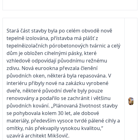
Stará část stavby byla po celém obvodě nově
tepelně izolována, přístavba má plášť z
tepelněizolačních pórobetonových tvárnic a celý
dům je obložen cihelnými pásky, které
vzhledově odpovídají původnímu režnému
zdivu. Nová eurookna převzala členění
původních oken, některá byla repasována. V
interiéru přibyly nové na zakázku vyrobené
dveře, některé původní dveře byly pouze
renovovány a podařilo se zachránit i většinu
původních kování. „Plánovaná životnost stavby
se pohybovala kolem 30 let, ale dobové
materiály, především vysoce tvrdé pálené cihly a
omítky, nás překvapily vysokou kvalitou,“
uzavírá architekt Mikšovič.