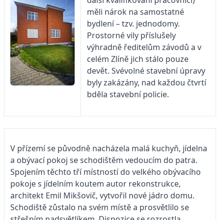
měli nárok na samostatné
bydlení – tzv. jednodomy.
Prostorné vily příslušely
výhradně ředitelům závodů a v
celém Zlíně jich stálo pouze
devět. Svévolné stavební úpravy
byly zakázány, nad každou čtvrtí
bděla stavební policie.
V přízemí se původně nacházela malá kuchyň, jídelna
a obývací pokoj se schodištěm vedoucím do patra.
Spojením těchto tří místností do velkého obývacího
pokoje s jídelním koutem autor rekonstrukce,
architekt Emil Mikšovič, vytvořil nové jádro domu.
Schodiště zůstalo na svém místě a prosvětlilo se
střešním nadsvětlíkem. Dispozice se rozrostla