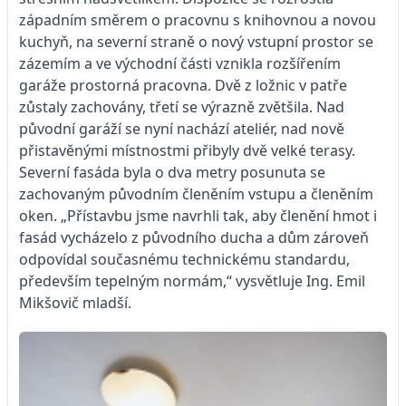
západním směrem o pracovnu s knihovnou a novou
kuchyň, na severní straně o nový vstupní prostor se
zázemím a ve východní části vznikla rozšířením
garáže prostorná pracovna. Dvě z ložnic v patře
zůstaly zachovány, třetí se výrazně zvětšila. Nad
původní garáží se nyní nachází ateliér, nad nově
přistavěnými místnostmi přibyly dvě velké terasy.
Severní fasáda byla o dva metry posunuta se
zachovaným původním členěním vstupu a členěním
oken. „Přístavbu jsme navrhli tak, aby členění hmot i
fasád vycházelo z původního ducha a dům zároveň
odpovídal současnému technickému standardu,
především tepelným normám,“ vysvětluje Ing. Emil
Mikšovič mladší.