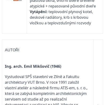
plastová okna, vnitřní dveře dřevěné
atypické + repasované původní dveře
Vytápění:
teplovodní plynový kotel,
deskové radiátory, krb s krbovou
vložkou a teplovzdušnými rozvody
AUTOŘI
Ing. arch. Emil Mikšovič (1946)
Vystudoval SPŠ stavební ve Zlíně a Fakultu
architektury VUT Brno. V roce 1991 založil
vlastní ateliér a následně firmu ATIS-em, s. r. o.,
která se zabývá kompletním architektonickým
servisem od studie až po realizační
dokumentaci a realizaci na klíč. Věnuje se