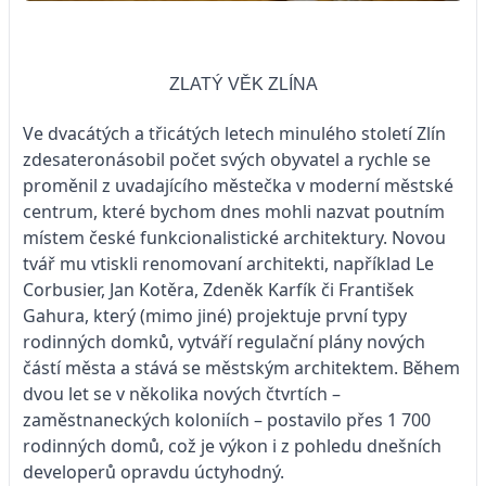
ZLATÝ VĚK ZLÍNA
Ve dvacátých a třicátých letech minulého století Zlín
zdesateronásobil počet svých obyvatel a rychle se
proměnil z uvadajícího městečka v moderní městské
centrum, které bychom dnes mohli nazvat poutním
místem české funkcionalistické architektury. Novou
tvář mu vtiskli renomovaní architekti, například Le
Corbusier, Jan Kotěra, Zdeněk Karfík či František
Gahura, který (mimo jiné) projektuje první typy
rodinných domků, vytváří regulační plány nových
částí města a stává se městským architektem. Během
dvou let se v několika nových čtvrtích –
zaměstnaneckých koloniích – postavilo přes 1 700
rodinných domů, což je výkon i z pohledu dnešních
developerů opravdu úctyhodný.