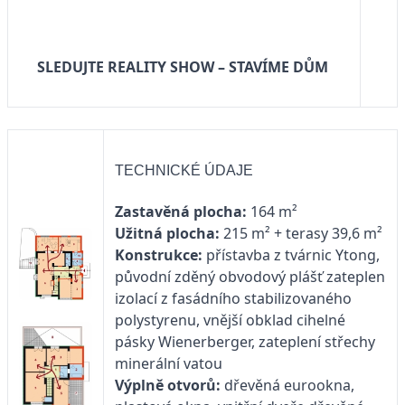
SLEDUJTE REALITY SHOW – STAVÍME DŮM
TECHNICKÉ ÚDAJE
Zastavěná plocha:
164 m²
Užitná plocha:
215 m² + terasy 39,6 m²
Konstrukce:
přístavba z tvárnic Ytong,
původní zděný obvodový plášť zateplen
izolací z fasádního stabilizovaného
polystyrenu, vnější obklad cihelné
pásky Wienerberger, zateplení střechy
minerální vatou
Výplně otvorů:
dřevěná eurookna,