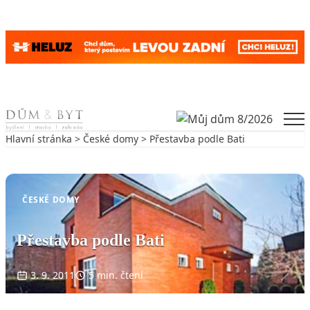
Skip to content
Men
Hlavní stránka
>
České domy
> Přestavba podle Bati
Zpět na České domy
ČESKÉ DOMY
Přestavba podle Bati
3. 9. 2011
5 min. čtení