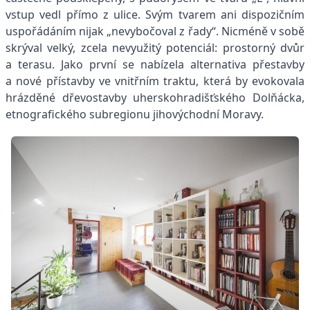
vstup vedl přímo z ulice. Svým tvarem ani dispozičním
uspořádáním nijak „nevybočoval z řady“. Nicméně v sobě
skrýval velký, zcela nevyužitý potenciál: prostorný dvůr
a terasu. Jako první se nabízela alternativa přestavby
a nové přístavby ve vnitřním traktu, která by evokovala
hrázděné dřevostavby uherskohradišťského Dolňácka,
etnografického subregionu jihovýchodní Moravy.