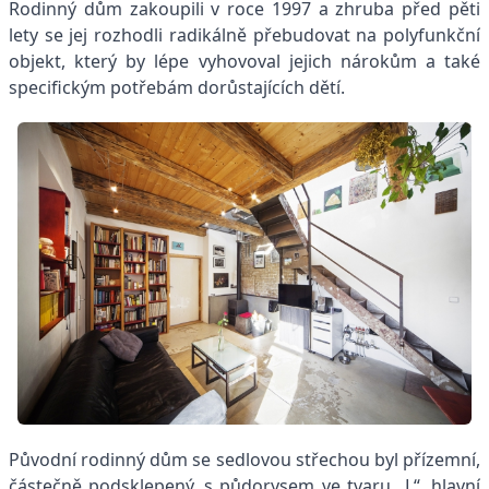
Rodinný dům zakoupili v roce 1997 a zhruba před pěti
lety se jej rozhodli radikálně přebudovat na polyfunkční
objekt, který by lépe vyhovoval jejich nárokům a také
specifickým potřebám dorůstajících dětí.
Původní rodinný dům se sedlovou střechou byl přízemní,
částečně podsklepený, s půdorysem ve tvaru „L“, hlavní