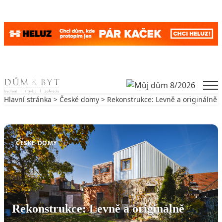
Skip to content
Men
Hlavní stránka
>
České domy
> Rekonstrukce: Levně a originálně
Zpět na České domy
ČESKÉ DOMY
Rekonstrukce: Levně a originálně