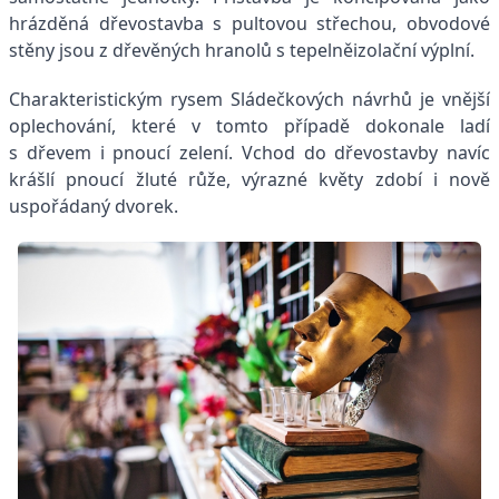
hrázděná dřevostavba s pultovou střechou, obvodové
stěny jsou z dřevěných hranolů s tepelněizolační výplní.
Charakteristickým rysem Sládečkových návrhů je vnější
oplechování, které v tomto případě dokonale ladí
s dřevem i pnoucí zelení. Vchod do dřevostavby navíc
krášlí pnoucí žluté růže, výrazné květy zdobí i nově
uspořádaný dvorek.