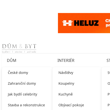
Skip to content
DŮM
INTERIÉR
S
České domy
Návštěvy
S
Zahraniční domy
Koupelny
O
Jak bydlí celebrity
Kuchyně
P
Stavba a rekonstrukce
Obývací pokoje
P