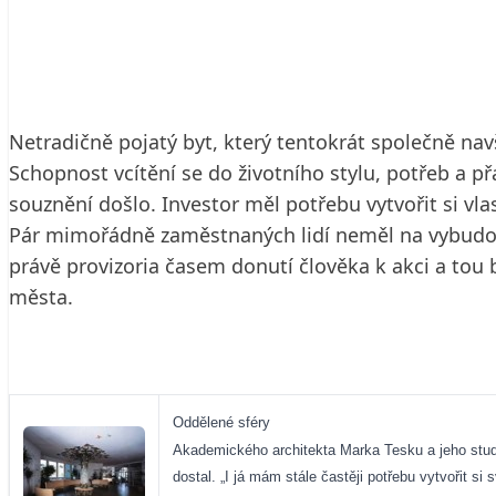
30. 9. 2002
4 min. čtení
Netradičně pojatý byt, který tentokrát společně navš
Schopnost vcítění se do životního stylu, potřeb a př
souznění došlo. Investor měl potřebu vytvořit si vla
Pár mimořádně zaměstnaných lidí neměl na vybudová
právě provizoria časem donutí člověka k akci a tou
města.
Oddělené sféry
Akademického architekta Marka Tesku a jeho studio 
dostal. „I já mám stále častěji potřebu vytvořit si 