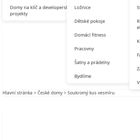
Domy na klíč a developerské
Ložnice
S
projekty
Dětské pokoje
R
e
Domácí fitness
K
Pracovny
F
Šatny a prádelny
Z
Bydlíme
V
Hlavní stránka
>
České domy
> Soukromý kus vesmíru
Zpět na České domy
ČESKÉ DOMY
Soukromý kus vesmíru