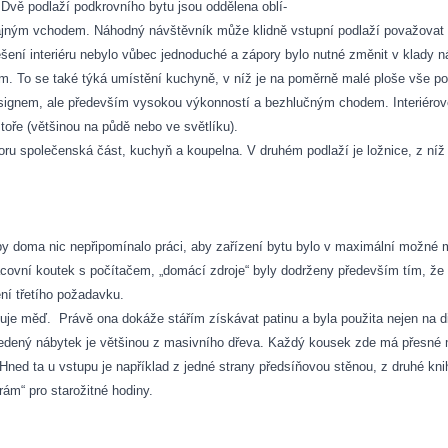
 Dvě podlaží podkrovního bytu jsou oddělena oblí-
ajným vchodem. Náhodný návštěvník může klidně vstupní podlaží považovat z
řešení interiéru nebylo vůbec jednoduché a zápory bylo nutné změnit v klady 
m. To se také týká umístění kuchyně, v níž je na poměrně malé ploše vše pot
esignem, ale především vysokou výkonností a bezhlučným chodem. Interiérové 
toře (většinou na půdě nebo ve světlíku).
ru společenská část, kuchyň a koupelna. V druhém podlaží je ložnice, z níž 
aby doma nic nepřipomínalo práci, aby zařízení bytu bylo v maximální možné m
covní koutek s počítačem, „domácí zdroje“ byly dodrženy především tím, že s
nění třetího požadavku.
huje měď.
Právě ona dokáže stářím získávat patinu a byla použita nejen na di
edený nábytek je většinou z masivního dřeva. Každý kousek zde má přesné mí
 Hned ta u vstupu je například z jedné strany předsíňovou stěnou, z druhé k
rám“ pro starožitné hodiny.