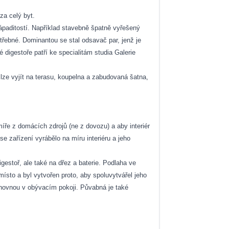
a celý byt.
nápaditostí. Například stavebně špatně vyřešený
řebné. Dominantou se stal odsavač par, jenž je
digestoře patří ke specialitám studia Galerie
lze vyjít na terasu, koupelna a zabudovaná šatna,
íře z domácích zdrojů (ne z dovozu) a aby interiér
e zařízení vyrábělo na míru interiéru a jeho
gestoř, ale také na dřez a baterie. Podlaha ve
sto a byl vytvořen proto, aby spoluvytvářel jeho
nihovnou v obývacím pokoji. Půvabná je také