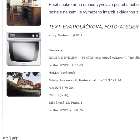
Pocit soukromí na druhou vyvolává postel s nebe
postele na zemi je vymezeno intarzií skládanou 
TEXT: EVA POLÁČKOVÁ,
FOTO: ATELIER
Zdroj: Moderní byt 8/01
Kontakty:
GALERIE BYDLENÍ —TEKTON (interiérové vybavení), Truhlářsk
tel./fax: 02/22 31 77 43;
HALLA (osvětlení),
Milady Horákové 68, Praha 7, tel.: 02/33 37 21 14,
fax: 02/37 79 30;
ORSEI (textil),
Štěpánská 43, Praha 1,
tel./fax: 02/24 23 60 76
SDÍLET