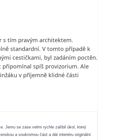
or s tím pravým architektem.
úplně standardní. V tomto případě k
panými cestičkami, byl zadáním poctěn.
připomínal spíš provizorium. Ale
inžáku v příjemně klidné části
e. Jemu se zase velmi rychle zalíbil úkol, který
ečenskou a soukromou část a dát interiéru originální