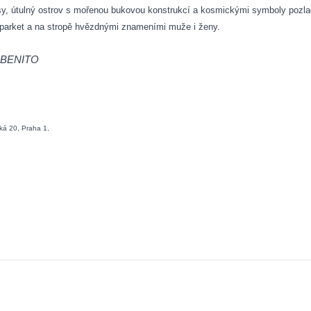
sy, útulný ostrov s mořenou bukovou konstrukcí a kosmickými symboly pozl
z parket a na stropě hvězdnými znameními muže i ženy.
 BENITO
á 20, Praha 1,