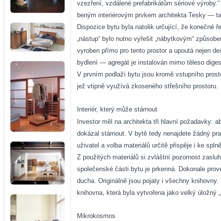
vzezření, vzdálené prefabrikátům sériové výroby.“
beným interiérovým prvkem architekta Tesky — t
Dispozice bytu byla natolik určující, že konečné 
„nástup“ bylo nutno vyřešit „nábytkovým“ způsobe
vyroben přímo pro tento prostor a upoutá nejen d
bydlení — agregát je instalován mimo těleso diges
V prvním podlaží bytu jsou kromě vstupního prosto
jež vtipně využívá zkoseného střešního prostoru.
Interiér, který může stárnout
Investor měl na architekta tři hlavní požadavky: 
dokázal stárnout. V bytě tedy nenajdete žádný pra
uživatel a volba materiálů určitě přispěje i ke spl
Z použitých materiálů si zvláštní pozornost zaslu
společenské části bytu je prkenná. Dokonale prov
ducha. Originálně jsou pojaty i všechny knihovny.
knihovna, která byla vytvořena jako velký úložný „
Mikrokosmos