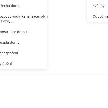
třecha domu
Květiny
ozvody vody, kanalizace, plynu,
Odpočine
lektro, …
onstrukce domu
asáda domu
abezpečení
ytápění