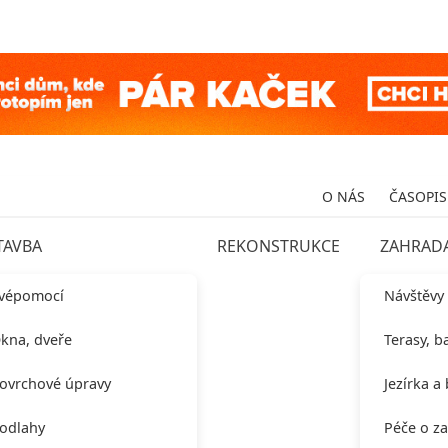
O NÁS
ČASOPIS
TAVBA
REKONSTRUKCE
ZAHRAD
vépomocí
Návštěvy
kna, dveře
Terasy, b
ovrchové úpravy
Jezírka a
odlahy
Péče o z