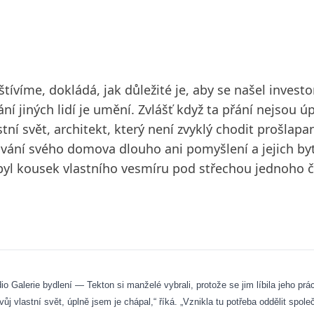
tívíme, dokládá, jak důležité je, aby se našel invest
ání jiných lidí je umění. Zvlášť když ta přání nejsou 
stní svět, architekt, který není zvyklý chodit prošla
ní svého domova dlouho ani pomyšlení a jejich byt 
 byl kousek vlastního vesmíru pod střechou jednoho č
Galerie bydlení — Tekton si manželé vybrali, protože se jim líbila jeho prác
svůj vlastní svět, úplně jsem je chápal,“ říká. „Vznikla tu potřeba oddělit spol