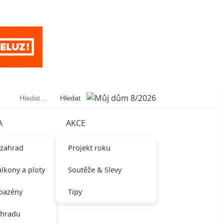
Vyhledávání
A
AKCE
 zahrad
Projekt roku
alkony a ploty
Soutěže & Slevy
 bazény
Tipy
ahradu