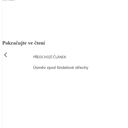
Facebook
X
LinkedIn
Email
Pokračujte ve čtení
PŘEDCHOZÍ ČLÁNEK
Úsměv zpod šindelové střechy