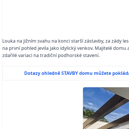
L
ouka na jižním svahu na konci starší zástavby, za zády l
na první pohled jevila jako idylický venkov. Majitelé domu a
zdařilé variaci na tradiční podhorské stavení.
Dotazy ohledně STAVBY domu můžete poklád