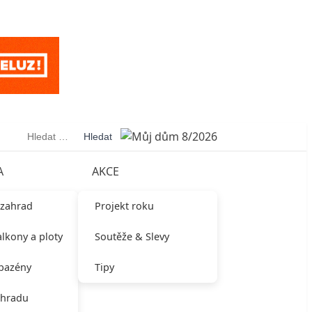
Vyhledávání
A
AKCE
 zahrad
Projekt roku
alkony a ploty
Soutěže & Slevy
 bazény
Tipy
ahradu