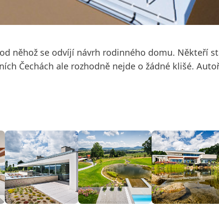
d něhož se odvíjí návrh rodinného domu. Někteří sta
ích Čechách ale rozhodně nejde o žádné klišé. Autoři