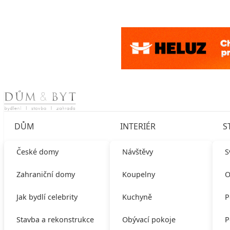
Skip to content
DŮM
INTERIÉR
S
České domy
Návštěvy
S
Zahraniční domy
Koupelny
O
Jak bydlí celebrity
Kuchyně
P
Stavba a rekonstrukce
Obývací pokoje
P