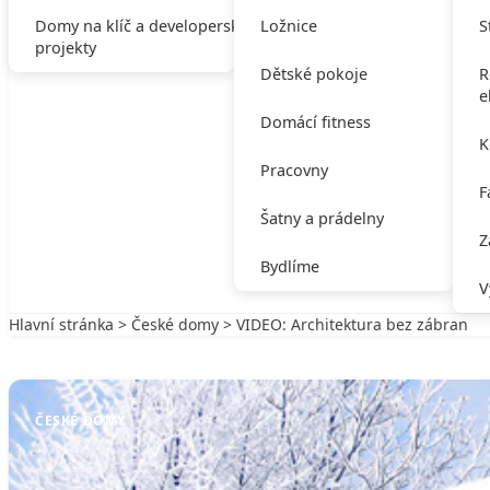
Domy na klíč a developerské
Ložnice
S
projekty
Dětské pokoje
R
e
Domácí fitness
K
Pracovny
F
Šatny a prádelny
Z
Bydlíme
V
Hlavní stránka
>
České domy
> VIDEO: Architektura bez zábran
Zpět na České domy
ČESKÉ DOMY