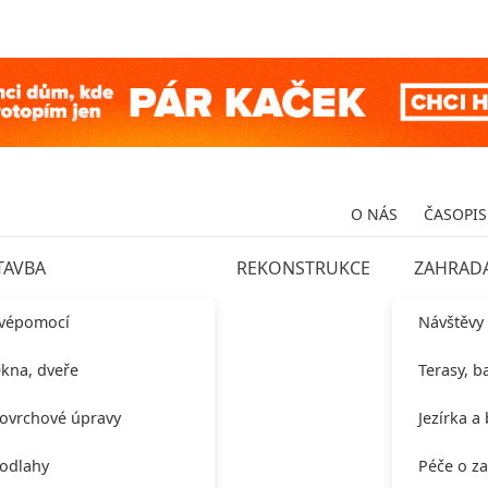
O NÁS
ČASOPIS
TAVBA
REKONSTRUKCE
ZAHRAD
vépomocí
Návštěvy
kna, dveře
Terasy, b
ovrchové úpravy
Jezírka a
odlahy
Péče o z