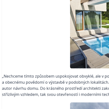
„Nechceme tímto způsobem uspokojovat obvyklé, ale v podst
a obecnému povědomí o výstavbě v podobných lokalitách. 
autor návrhu domu. Do krásného prostředí architekti za
střízlivým vzhledem, tak svou otevřeností i moderními tec