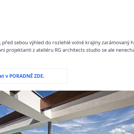
es, před sebou výhled do rozlehlé volné krajiny zarámovaný h
ni projektanti z ateliéru RG architects studio se ale nenecha
at v PORADNĚ ZDE.