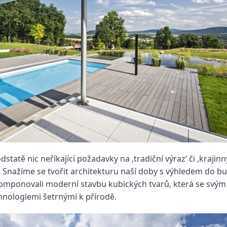
atě nic neříkající požadavky na ‚tradiční výraz‘ či ‚kraji
Snažíme se tvořit architekturu naší doby s výhledem do bu
komponovali moderní stavbu kubických tvarů, která se svý
hnologiemi šetrnými k přírodě.