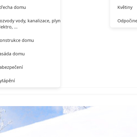
třecha domu
Květiny
ozvody vody, kanalizace, plynu,
Odpočine
lektro, …
onstrukce domu
asáda domu
abezpečení
ytápění