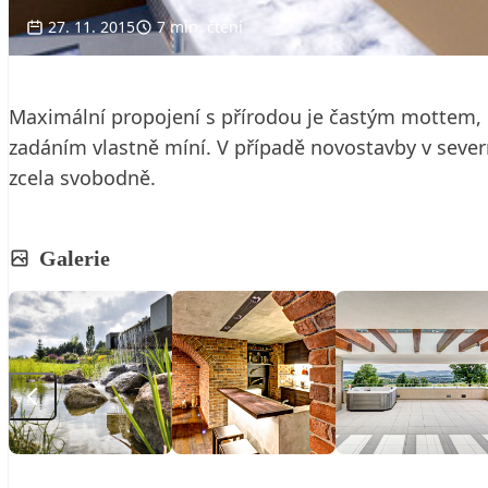
27. 11. 2015
7 min. čtení
Maximální propojení s přírodou je častým mottem, o
zadáním vlastně míní. V případě novostavby v severn
zcela svobodně.
Galerie