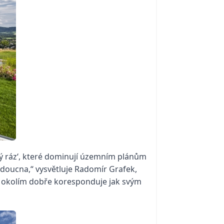
nný ráz‘, které dominují územním plánům
doucna,“ vysvětluje Radomír Grafek,
m okolím dobře koresponduje jak svým