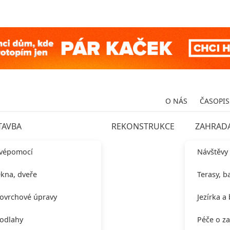
O NÁS
ČASOPIS
TAVBA
REKONSTRUKCE
ZAHRAD
vépomocí
Návštěvy
kna, dveře
Terasy, b
ovrchové úpravy
Jezírka a
odlahy
Péče o z