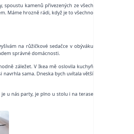
iky, spoustu kamenů přivezených ze všech
em. Máme hrozně rádi, když je to všechno
 vyšívám na růžičkové sedačce v obýváku
kladem správné domácnosti.
 hodně záležet. V Ikea mě oslovila kuchyň
si navrhla sama. Dneska bych uvítala větší
 u nás party, je plno u stolu i na terase