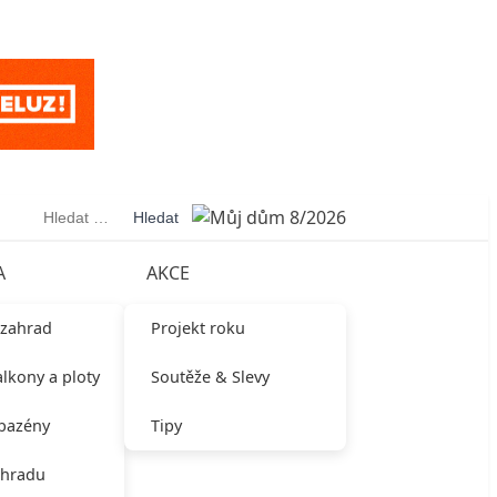
Vyhledávání
A
AKCE
 zahrad
Projekt roku
alkony a ploty
Soutěže & Slevy
 bazény
Tipy
ahradu