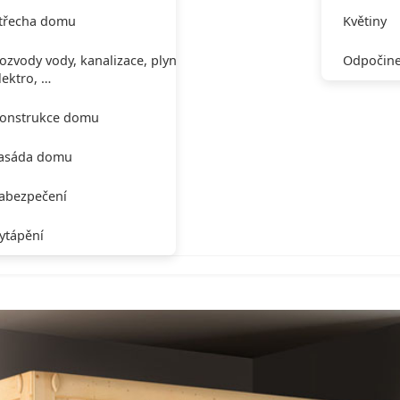
třecha domu
Květiny
ozvody vody, kanalizace, plynu,
Odpočine
lektro, …
onstrukce domu
asáda domu
abezpečení
ytápění