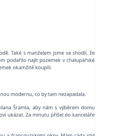
írodě. Také s manželem jsme se shodli, že
 nám podařilo najít pozemek v chalupářské
zemek okamžitě koupili.
žádnou modernu, co by tam nezapadala.
Milana Šramla, aby nám s výběrem domu
novi ukázat. Za minutu přišel do kanceláře
ou a francouzskými okny. Mám ráda styl