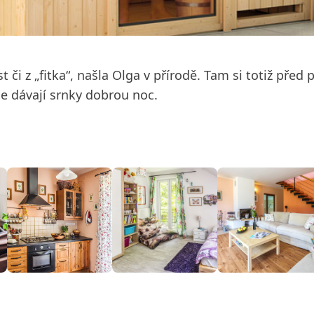
t či z „fitka“, našla Olga v přírodě. Tam si totiž před
e dávají srnky dobrou noc.