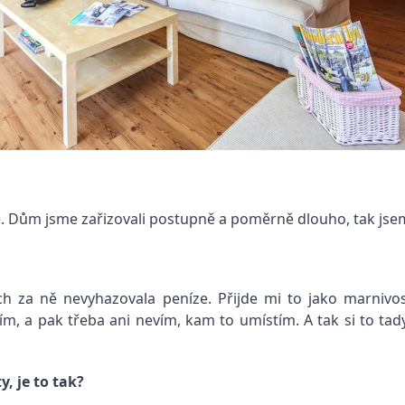
ze. Dům jsme zařizovali postupně a poměrně dlouho, tak jsem
za ně nevyhazovala peníze. Přijde mi to jako marnivost
pím, a pak třeba ani nevím, kam to umístím. A tak si to t
, je to tak?