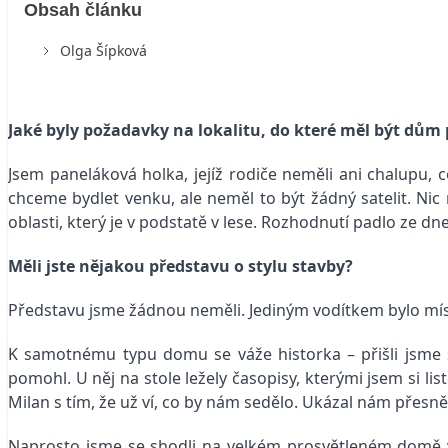
Obsah článku
Olga Šípková
Jaké byly požadavky na lokalitu, do které měl být dům 
Jsem paneláková holka, jejíž rodiče neměli ani chalupu, 
chceme bydlet venku, ale neměl to být žádný satelit. Nic
oblasti, který je v podstatě v lese. Rozhodnutí padlo ze 
Měli jste nějakou představu o stylu stavby?
Představu jsme žádnou neměli. Jediným vodítkem bylo míst
K samotnému typu domu se váže historka – přišli jsm
pomohl. U něj na stole ležely časopisy, kterými jsem si l
Milan s tím, že už ví, co by nám sedělo. Ukázal nám přesně
Naprosto jsme se shodli na velkém prosvětleném domě v