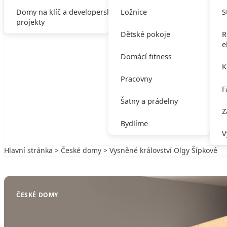
Domy na klíč a developerské
Ložnice
S
projekty
Dětské pokoje
R
e
Domácí fitness
K
Pracovny
F
Šatny a prádelny
Z
Bydlíme
V
Hlavní stránka
>
České domy
> Vysněné království Olgy Šípkové
Zpět na České domy
ČESKÉ DOMY