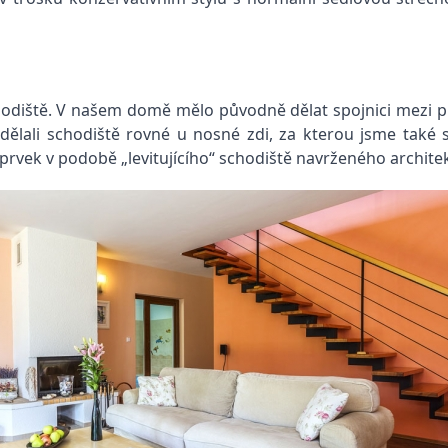
 schodiště. V našem domě mělo původně dělat spojnici mezi
udělali schodiště rovné u nosné zdi, za kterou jsme také 
ný prvek v podobě „levitujícího“ schodiště navrženého archit