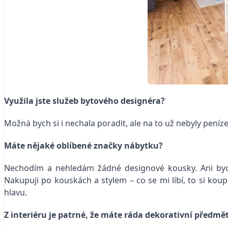
Využila jste služeb bytového designéra?
Možná bych si i nechala poradit, ale na to už nebyly pení
Máte nějaké oblíbené značky nábytku?
Nechodím a nehledám žádné designové kousky. Ani bych 
Nakupuji po kouskách a stylem – co se mi líbí, to si kou
hlavu.
Z interiéru je patrné, že máte ráda dekorativní předměty