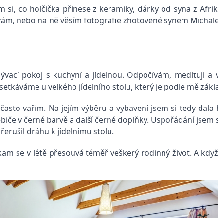
 si, co holčička přinese z keramiky, dárky od syna z Afr
šívám, nebo na ně věsím fotografie zhotovené synem Michal
ývací pokoj s kuchyní a jídelnou. Odpočívám, medituji a
 setkáváme u velkého jídelního stolu, který je podle mě zá
 často vařím. Na jejím výběru a vybavení jsem si tedy dala
ebiče v černé barvě a další černé doplňky. Uspořádání jsem 
přerušil dráhu k jídelnímu stolu.
 se v létě přesouvá téměř veškerý rodinný život. A když je