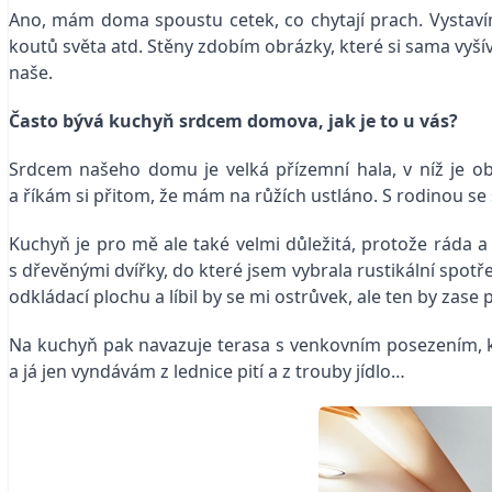
Ano, mám doma spoustu cetek, co chytají prach. Vystavím
koutů světa atd. Stěny zdobím obrázky, které si sama vy
naše.
Často bývá kuchyň srdcem domova, jak je to u vás?
Srdcem našeho domu je velká přízemní hala, v níž je ob
a říkám si přitom, že mám na růžích ustláno. S rodinou se
Kuchyň je pro mě ale také velmi důležitá, protože ráda a
s dřevěnými dvířky, do které jsem vybrala rustikální spotř
odkládací plochu a líbil by se mi ostrůvek, ale ten by zase 
Na kuchyň pak navazuje terasa s venkovním posezením, kam
a já jen vyndávám z lednice pití a z trouby jídlo…