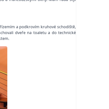
 přízemím a podkrovím kruhové schodiště,
schovali dveře na toaletu a do technické
ektem.