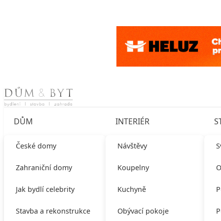
Skip to content
DŮM
INTERIÉR
S
České domy
Návštěvy
S
Zahraniční domy
Koupelny
O
Jak bydlí celebrity
Kuchyně
P
Stavba a rekonstrukce
Obývací pokoje
P