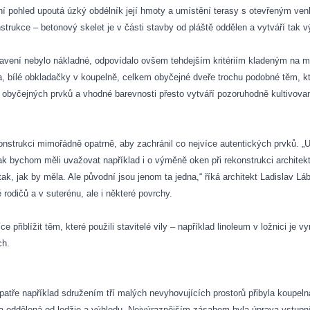
rvní pohled upoutá úzký obdélník její hmoty a umístění terasy s otevřeným v
onstrukce – betonový skelet je v části stavby od pláště oddělen a vytváří ta
bavení nebylo nákladné, odpovídalo ovšem tehdejším kritériím kladeným na 
žba, bílé obkladačky v koupelně, celkem obyčejné dveře trochu podobné těm, 
byčejných prvků a vhodné barevnosti přesto vytváří pozoruhodně kultivovaný,
konstrukci mimořádně opatrně, aby zachránil co nejvíce autentických prvků. „
k bychom měli uvažovat například i o výměně oken při rekonstrukci architek
 tak, jak by měla. Ale původní jsou jenom ta jedna,“ říká architekt Ladislav 
 rodičů a v suterénu, ale i některé povrchy.
ce přiblížit těm, které použili stavitelé vily – například linoleum v ložnici je
ch.
e například sdružením tří malých nevyhovujících prostorů přibyla koupelna.
ela oddělená od lodžie a výhledu. Nejvýraznějším zásahem byla úprava vstupn