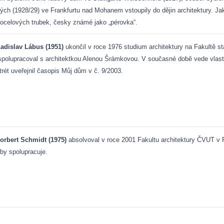
 (1928/29) ve Frankfurtu nad Mohanem vstoupily do dějin architektury. Jako
ocelových trubek, česky známé jako „pérovka“.
Ladislav Lábus (1951)
ukončil v roce 1976 studium architektury na Fakultě s
polupracoval s architektkou Alenou Šrámkovou. V současné době vede vlastn
trét uveřejnil časopis Můj dům v č. 9/2003.
Norbert Schmidt (1975)
absolvoval v roce 2001 Fakultu architektury ČVUT v P
oby spolupracuje.