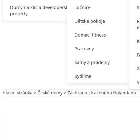
Domy na klíč a developerské
Ložnice
S
projekty
Dětské pokoje
R
e
Domácí fitness
K
Pracovny
F
Šatny a prádelny
Z
Bydlíme
V
Hlavní stránka
>
České domy
> Záchrana ztraceného Holanďana
Zpět na České domy
ČESKÉ DOMY
Záchrana ztraceného Holanďana