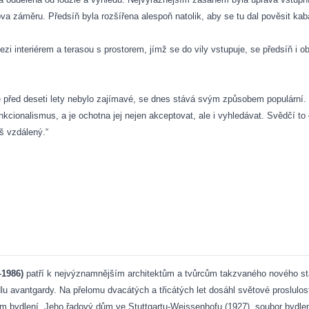
a záměru. Předsíň byla rozšířena alespoň natolik, aby se tu dal pověsit kab
interiérem a terasou s prostorem, jímž se do vily vstupuje, se předsíň i obýv
ě před deseti lety nebylo zajímavé, se dnes stává svým způsobem populární. N
funkcionalismus, a je ochotna jej nejen akceptovat, ale i vyhledávat. Svědčí to
iš vzdálený.“
–1986)
patří k nejvýznamnějším architektům a tvůrcům takzvaného nového stav
dlu avantgardy. Na přelomu dvacátých a třicátých let dosáhl světové proslul
ům bydlení. Jeho řadový dům ve Stuttgartu-Weissenhofu (1927), soubor bydl