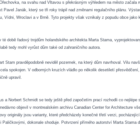
a Ořechovka, na svahu nad Vltavou s překrásným výhledem na město začala r
tekt Pavel Janák, který se tři roky trápil nad změnami regulačního plánu. Výs
, Vídni, Wroclavi a v Brně. Tyto projekty však vznikaly
z popudu obce jako k
l v té době řadový trojdům holandského architekta Marta Stama, vyprojektovan
a Babě tedy mohl vyrůst dům také od zahraničního autora.
rt Stam pravděpodobně neviděl pozemek, na který dům navrhoval. Vilu navští
ela spokojen. V odborných kruzích vládlo po několik desetiletí přesvědčení,
čně upravil.
us a Norbert Schmidt se tedy ještě před započetím prací rozhodli co nejlép
ta nedávno objevil v montrealském archivu Canadian Center for Architecture v
y originály jsou varianty, které předcházely konečné třetí verzi, pocházející
 Paličkovými, dokonale shoduje. Potvrzení přímého autorství Marta Stama d