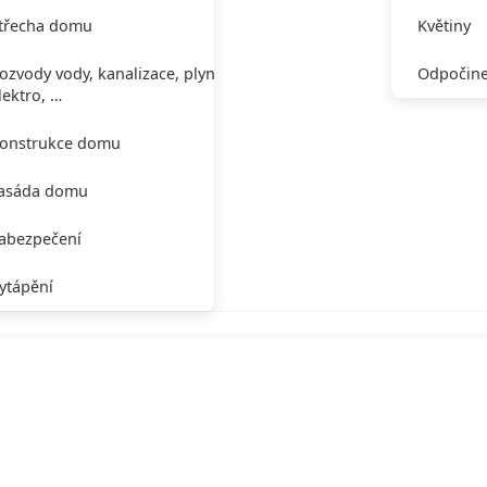
třecha domu
Květiny
ozvody vody, kanalizace, plynu,
Odpočine
lektro, …
onstrukce domu
asáda domu
abezpečení
ytápění