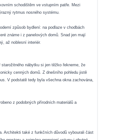
enkovním schodištěm ve vstupním patře. Mezi
k výrazný rytmus nosného systému.
moderní způsob bydlení: na podlaze v chodbách
které známe i z panelových domů. Snad jen mají
 až noblesní interiér.
U starožitného nábytku si jen těžko řekneme, že
tonicky cenných domů. Z dnešního pohledu jistě
Lábus. V podstatě tedy byla všechna okna zachována,
 vyrobeno z podobných přírodních materiálů a
 Architekti také z funkčních důvodů vybourali část
ího prostoru a zejména propojení vstupu i obytné