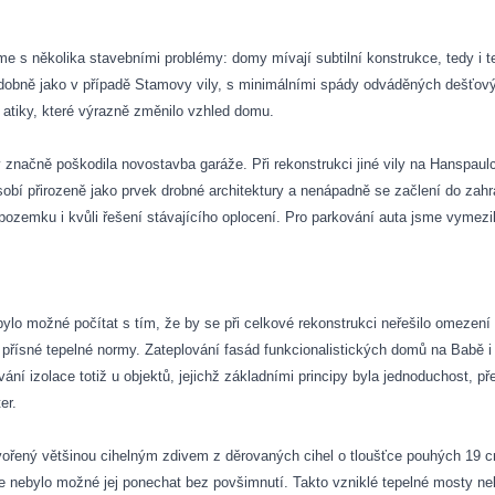
áme s několika stavebními problémy: domy mívají subtilní konstrukce, tedy i
dobně jako v případě Stamovy vily, s minimálními spády odváděných dešťový
atiky, které výrazně změnilo vzhled domu.
značně poškodila novostavba garáže. Při rekonstrukci jiné vily na Hanspaulc
obí přirozeně jako prvek drobné architektury a nenápadně se začlení do zahr
 pozemku i kvůli řešení stávajícího oplocení. Pro parkování auta jsme vymezil
o možné počítat s tím, že by se při celkové rekonstrukci neřešilo omezení 
řísné tepelné normy. Zateplování fasád funkcionalistických domů na Babě i
ání izolace totiž u objektů, jejichž základními principy byla jednoduchost, p
er.
vořený většinou cihelným zdivem z děrovaných cihel o tloušťce pouhých 19 c
, že nebylo možné jej ponechat bez povšimnutí. Takto vzniklé tepelné mosty ne