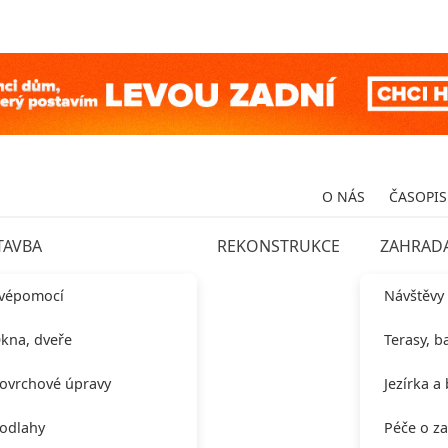
O NÁS
ČASOPIS
TAVBA
REKONSTRUKCE
ZAHRAD
vépomocí
Návštěvy
kna, dveře
Terasy, b
ovrchové úpravy
Jezírka a
odlahy
Péče o z