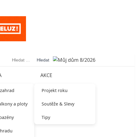
Vyhledávání
A
AKCE
 zahrad
Projekt roku
alkony a ploty
Soutěže & Slevy
 bazény
Tipy
ahradu