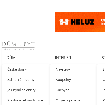
Skip to content
DŮM
INTERIÉR
S
České domy
Návštěvy
S
Zahraniční domy
Koupelny
O
Jak bydlí celebrity
Kuchyně
P
Stavba a rekonstrukce
Obývací pokoje
P