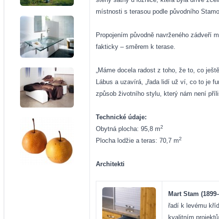
místnosti s terasou podle původního Stamov
Propojením původně navrženého zádveří mezi 
fakticky – směrem k terase.
„Máme docela radost z toho, že to, co ješt
Lábus a uzavírá, „řada lidí už ví, co to je 
způsob životního stylu, který nám není příl
Technické údaje:
2
Obytná plocha: 95,8 m
2
Plocha lodžie a teras: 70,7 m
Architekti
Mart Stam (1899
řadí k levému kří
kvalitním projekt