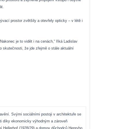
át.
ací prostor zvětšily a otevřely opticky – v létě i
akonec je to vidět i na cenách,“ říká Ladislav
 o skutečnosti, že jde zřejmě o stále aktuální
ění. Svými sociálními postoji v architektuře se
osti díky ekonomicky výhodným a zároveň
ení Hellerhof (1928/29) a domov důchodců Henryho