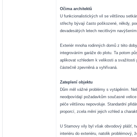
Očima architektů
U funkcionalistických vil se většinou setk
střechy bývají často poškozené, někdy, po
devadesátých letech necitlivým navýšením 
Exteriér mnoha rodinných domů z této doby 
integrováním garáže do plotu. Ta potom půs
aplikovat vzhledem k velikosti a svažitosti
částečně zpevněná a vyhřívaná.
Zateplení objektu
Dům měl vážné problémy s vytápěním. Nebyl
neodpovídají požadavkům současné velice p
péče většinou nepovoluje. Standardní přidáv
proporcí, zcela mění jejich vzhled a charakt
U Stamovy vily byl však obvodový plášť, t
interiéru do exteriéru, natolik problémový