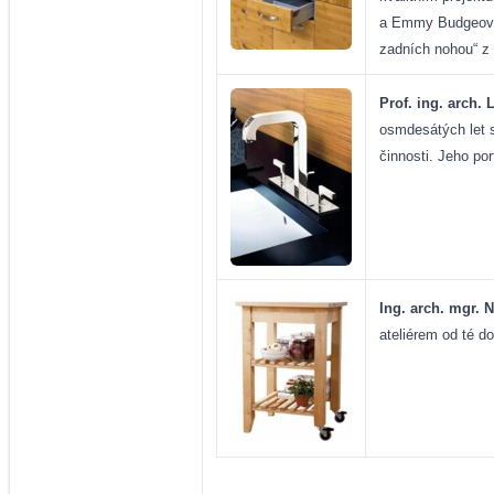
a Emmy Budgeových
zadních nohou“ z 
Prof. ing. arch. 
osmdesátých let s
činnosti. Jeho por
Ing. arch. mgr. 
ateliérem od té d