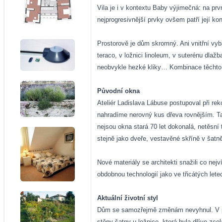
Vila je i v kontextu Baby výjimečná: na p
nejprogresivnější prvky ovšem patří její k
Prostorově je dům skromný. Ani vnitřní vy
teraco, v ložnici linoleum, v suterénu dla
neobvykle hezké kliky… Kombinace těchto o
Původní okna
Ateliér Ladislava Lábuse postupoval při re
nahradíme nerovný kus dřeva rovnějším. Ta
nejsou okna stará 70 let dokonalá, netěsní
stejně jako dveře, vestavěné skříně v šatně
Nové materiály se architekti snažili co nejví
obdobnou technologií jako ve třicátých lete
Aktuální životní styl
Dům se samozřejmě změnám nevyhnul. V patř
stěny šatny u ložnice, která byla dříve zc