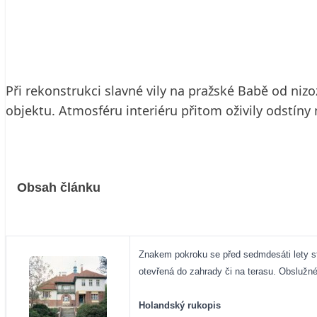
7. 7. 2005
14 min. čtení
Při rekonstrukci slavné vily na pražské Babě od ni
objektu. Atmosféru interiéru přitom oživily odstíny 
Obsah článku
Znakem pokroku se před sedmdesáti lety st
otevřená do zahrady či na terasu. Obslužné 
Holandský rukopis