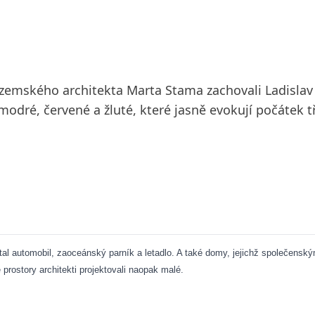
zozemského architekta Marta Stama zachovali Ladislav
modré, červené a žluté, které jasně evokují počátek tř
al automobil, zaoceánský parník a letadlo. A také domy, jejichž společens
prostory architekti projektovali naopak malé.