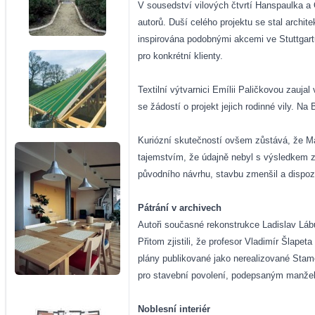
V sousedství vilových čtvrtí Hanspaulka 
autorů. Duší celého projektu se stal archi
inspirována podobnými akcemi ve Stuttgartu
pro konkrétní klienty.
Textilní výtvarnici Emílii Paličkovou zauja
se žádostí o projekt jejich rodinné vily. N
Kuriózní skutečností ovšem zůstává, že Ma
tajemstvím, že údajně nebyl s výsledkem zc
původního návrhu, stavbu zmenšil a dispozi
Pátrání v archivech
Autoři současné rekonstrukce Ladislav Láb
Přitom zjistili, že profesor Vladimír Šlape
plány publikované jako nerealizované Stamov
pro stavební povolení, podepsaným manželi
Noblesní interiér