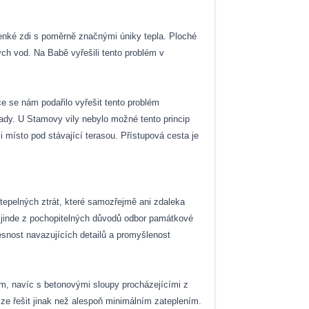
 tenké zdi s poměrně značnými úniky tepla. Ploché
ch vod. Na Babě vyřešili tento problém v
e se nám podařilo vyřešit tento problém
ady. U Stamovy vily nebylo možné tento princip
i místo pod stávající terasou. Přístupová cesta je
tepelných ztrát, které samozřejmě ani zdaleka
 jinde z pochopitelných důvodů odbor památkové
řesnost navazujících detailů a promyšlenost
m, navíc s betonovými sloupy procházejícími z
lze řešit jinak než alespoň minimálním zateplením.