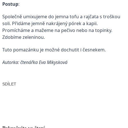
Postup
:
Společně umixujeme do jemna tofu a rajčata s troškou
soli. Přidáme jemně nakrájený pórek a kapii.
Promícháme a mažeme na pečivo nebo na topinky.
Zdobíme zeleninou.
Tuto pomazánku je možné dochutit i česnekem.
Autorka: čtenářka Eva Mikysková
SDÍLET
Facebook
X
LinkedIn
Email