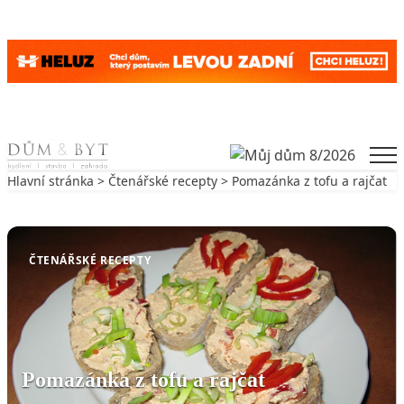
Skip to content
Men
Hlavní stránka
>
Čtenářské recepty
> Pomazánka z tofu a rajčat
Zpět na Čtenářské recepty
ČTENÁŘSKÉ RECEPTY
Pomazánka z tofu a rajčat