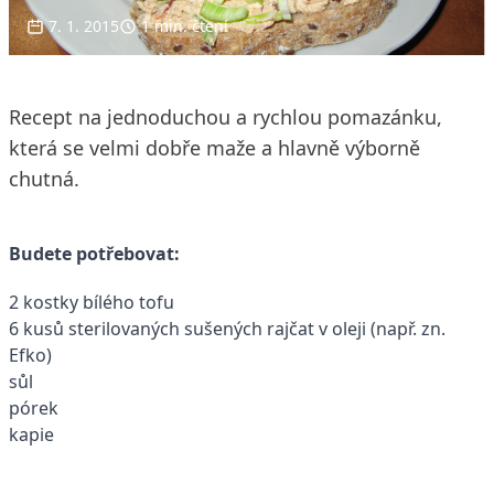
7. 1. 2015
1 min. čtení
Recept na jednoduchou a rychlou pomazánku,
která se velmi dobře maže a hlavně výborně
chutná.
Budete potřebovat:
2 kostky bílého tofu
6 kusů sterilovaných sušených rajčat v oleji (např. zn.
Efko)
sůl
pórek
kapie