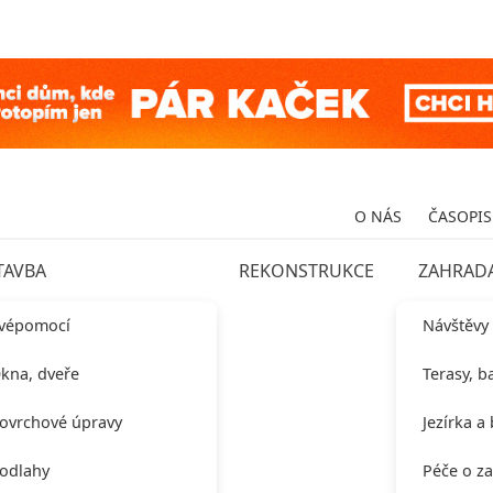
O NÁS
ČASOPIS
TAVBA
REKONSTRUKCE
ZAHRAD
vépomocí
Návštěvy
kna, dveře
Terasy, b
ovrchové úpravy
Jezírka a
odlahy
Péče o z