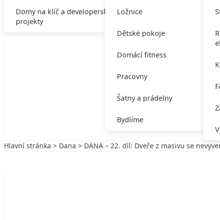
Domy na klíč a developerské
Ložnice
S
projekty
Dětské pokoje
R
e
Domácí fitness
K
Pracovny
F
Šatny a prádelny
Z
Bydlíme
V
Hlavní stránka
>
Dana
> DANA – 22. díl: Dveře z masivu se nevyve
Zpět na Dana
DANA
DANA – 22. díl: Dveře z masivu se nevy