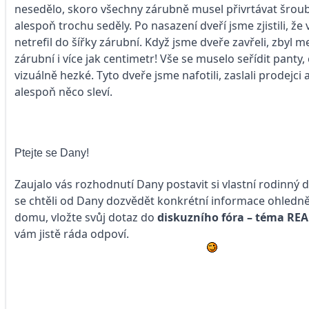
nesedělo, skoro všechny zárubně musel přivrtávat šroub
alespoň trochu seděly. Po nasazení dveří jsme zjistili, ž
netrefil do šířky zárubní. Když jsme dveře zavřeli, zbyl 
zárubní i více jak centimetr! Vše se muselo seřídit panty,
vizuálně hezké. Tyto dveře jsme nafotili, zaslali prodejci a
alespoň něco sleví.
Ptejte se Dany!
Zaujalo vás rozhodnutí Dany postavit si vlastní rodinný
se chtěli od Dany dozvědět konkrétní informace ohledně
domu, vložte svůj dotaz do
diskuzního fóra – téma
REA
vám jistě ráda odpoví.