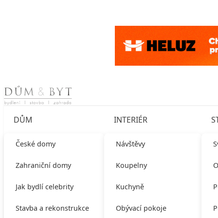
Skip to content
DŮM
INTERIÉR
S
České domy
Návštěvy
S
Zahraniční domy
Koupelny
O
Jak bydlí celebrity
Kuchyně
P
Stavba a rekonstrukce
Obývací pokoje
P