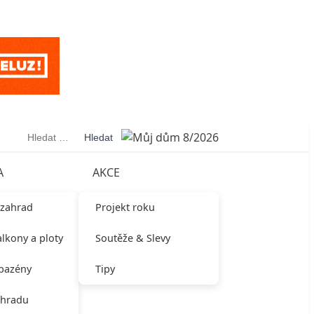
Vyhledávání
A
AKCE
 zahrad
Projekt roku
alkony a ploty
Soutěže & Slevy
 bazény
Tipy
ahradu