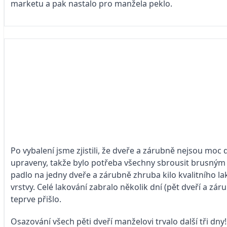
marketu a pak nastalo pro manžela peklo.
Po vybalení jsme zjistili, že dveře a zárubně nejsou mo
upraveny, takže bylo potřeba všechny sbrousit brusný
padlo na jedny dveře a zárubně zhruba kilo kvalitního lak
vrstvy. Celé lakování zabralo několik dní (pět dveří a záru
teprve přišlo.
Osazování všech pěti dveří manželovi trvalo další tři dny!