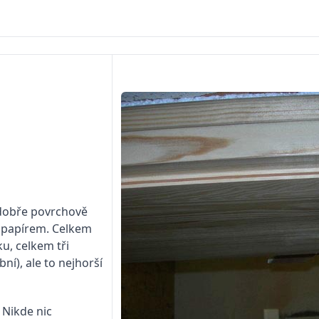
c dobře povrchově
m papírem. Celkem
u, celkem tři
bní), ale to nejhorší
 Nikde nic