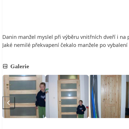
7. 4. 2011
3 min. čtení
Danin manžel myslel při výběru vnitřních dveří i na 
Jaké nemilé překvapení čekalo manžele po vybalení 
Galerie