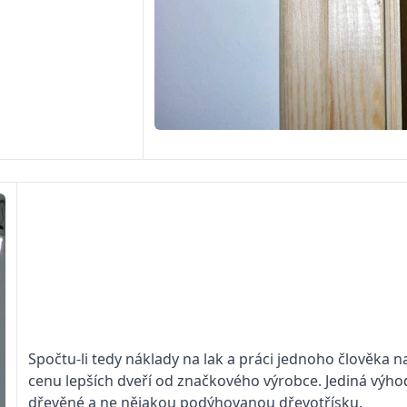
Spočtu-li tedy náklady na lak a práci jednoho člověka na
cenu lepších dveří od značkového výrobce. Jediná výho
dřevěné a ne nějakou podýhovanou dřevotřísku.