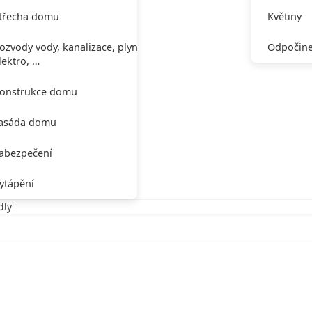
třecha domu
Květiny
ozvody vody, kanalizace, plynu,
Odpočine
lektro, …
onstrukce domu
asáda domu
abezpečení
ytápění
dly
vedly