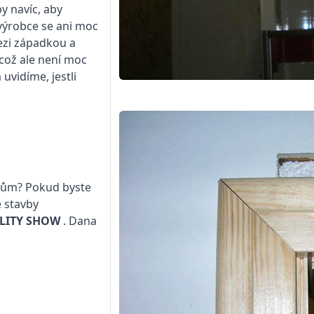
y navíc, aby
e výrobce se ani moc
mezi západkou a
 což ale není moc
 uvidíme, jestli
 dům? Pokud byste
 stavby
LITY SHOW
. Dana