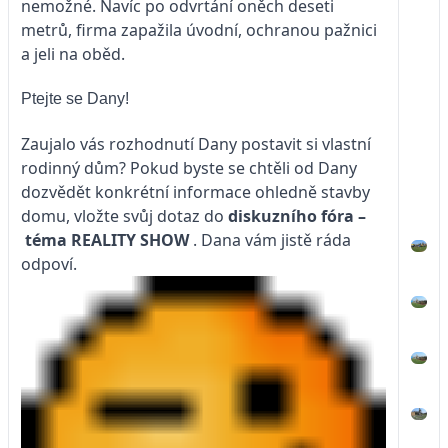
nemožné. Navíc po odvrtání oněch deseti
metrů, firma zapažila úvodní, ochranou pažnici
a jeli na oběd.
Ptejte se Dany!
Zaujalo vás rozhodnutí Dany postavit si vlastní
rodinný dům? Pokud byste se chtěli od Dany
dozvědět konkrétní informace ohledně stavby
domu, vložte svůj dotaz do
diskuzního fóra –
téma
REALITY SHOW
. Dana vám jistě ráda
odpoví.