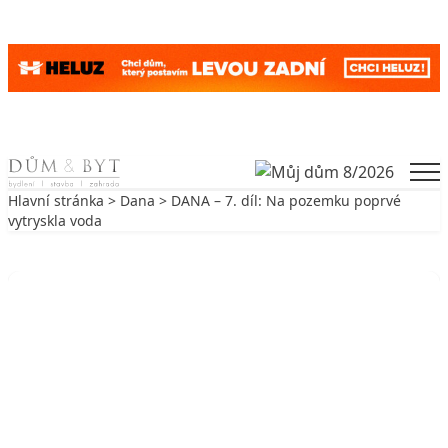
Skip to content
Men
Hlavní stránka
>
Dana
> DANA – 7. díl: Na pozemku poprvé
vytryskla voda
Zpět na Dana
DANA
DANA – 7. díl: Na pozemku poprvé
vytryskla voda
15. 9. 2009
4 min. čtení