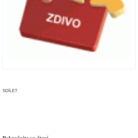
SDÍLET
Facebook
X
LinkedIn
Email
Pokračujte ve čtení