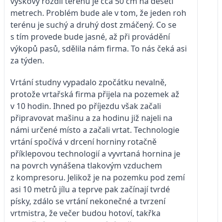
výškový rozdíl terénu je cca 50 cm na deseti
metrech. Problém bude ale v tom, že jeden roh
terénu je suchý a druhý dost zmáčený. Co se
s tím provede bude jasné, až při provádění
výkopů pasů, sdělila nám firma. To nás čeká asi
za týden.
Vrtání studny vypadalo zpočátku nevalně,
protože vrtařská firma přijela na pozemek až
v 10 hodin. Ihned po příjezdu však začali
připravovat mašinu a za hodinu již najeli na
námi určené místo a začali vrtat. Technologie
vrtání spočívá v drcení horniny rotačně
příklepovou technologií a vyvrtaná hornina je
na povrch vynášena tlakovým vzduchem
z kompresoru. Jelikož je na pozemku pod zemí
asi 10 metrů jílu a teprve pak začínají tvrdé
písky, zdálo se vrtání nekonečné a tvrzení
vrtmistra, že večer budou hotoví, takřka