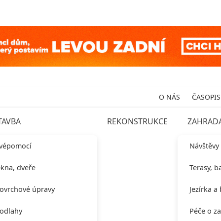
O NÁS
ČASOPIS
TAVBA
REKONSTRUKCE
ZAHRAD
vépomocí
Návštěvy
kna, dveře
Terasy, b
ovrchové úpravy
Jezírka a
odlahy
Péče o z