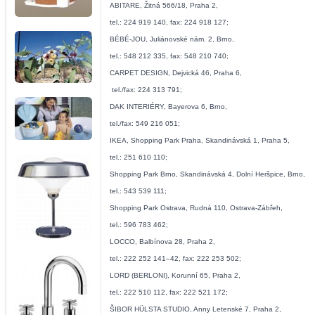
ABITARE, Žitná 566/18, Praha 2,
tel.: 224 919 140, fax: 224 918 127;
BÉBÉ-JOU, Juliánovské nám. 2, Brno,
tel.: 548 212 335, fax: 548 210 740;
CARPET DESIGN, Dejvická 46, Praha 6,
tel./fax: 224 313 791;
DAK INTERIÉRY, Bayerova 6, Brno,
tel./fax: 549 216 051;
IKEA, Shopping Park Praha, Skandinávská 1, Praha 5,
tel.: 251 610 110;
Shopping Park Brno, Skandinávská 4, Dolní Heršpice, Brno,
tel.: 543 539 111;
Shopping Park Ostrava, Rudná 110, Ostrava-Zábřeh,
tel.: 596 783 462;
LOCCO, Balbínova 28, Praha 2,
tel.: 222 252 141–42, fax: 222 253 502;
LORD (BERLONI), Korunní 65, Praha 2,
tel.: 222 510 112, fax: 222 521 172;
ŠIBOR HÜLSTA STUDIO, Anny Letenské 7, Praha 2,