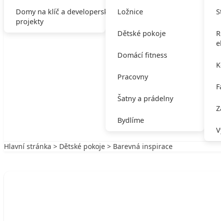
Domy na klíč a developerské
Ložnice
S
projekty
Dětské pokoje
R
e
Domácí fitness
K
Pracovny
F
Šatny a prádelny
Z
Bydlíme
V
Hlavní stránka
>
Dětské pokoje
> Barevná inspirace
Zpět na Dětské pokoje
DĚTSKÉ POKOJE
Barevná inspirace