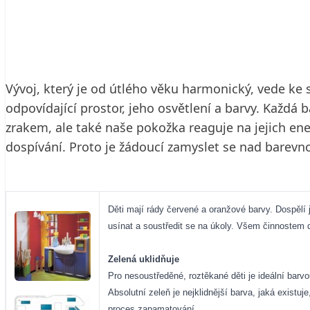
27. 10. 2004
3 min. čtení
Vývoj, který je od útlého věku harmonický, vede ke
odpovídající prostor, jeho osvětlení a barvy. Každá 
zrakem, ale také naše pokožka reaguje na jejich ener
dospívání. Proto je žádoucí zamyslet se nad barevno
Děti mají rády červené a oranžové barvy. Dospělí j
usínat a soustředit se na úkoly. Všem činnostem d
Zelená uklidňuje
Pro nesoustředěné, roztěkané děti je ideální barv
Absolutní zeleň je nejklidnější barva, jaká existu
proces zapamatování.