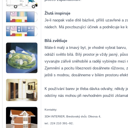
Žlutá inspiruje
Je-li naopak vaše dítě bázlivé, příliš uzavřené a 
nádech. Má povzbuzující účinek a podněcuje ke kre
Bílá zvětšuje
Máte-li malý a tmavý byt, je vhodné vybrat barvu, 
odráží světlo bílá. Bílý prostor je vždy jasný, 
vyvarujte zářivě sněhobílé a raději vybírejte mezi 
Zjemnění a pocitu líbeznosti dosáhnete růžovou, 
ještě s modrou, dosáhneme v bílém prostoru efekt
K používání barev je třeba dávka odvahy, někdy 
odstíny nás mohou při nevhodném použití zklamat
Kontakty:
3DH INTERIER, Bredovský dvůr, Olivova 4,
tel.: 224 210 391–92;