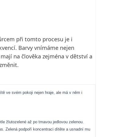
ůrcem při tomto procesu je i
frekvencí. Barvy vnímáme nejen
 mají na člověka zejména v dětství a
 změnit.
dítě ve svém pokoji nejen hraje, ale má v něm i
ětle žlutozelené až po tmavou jedlovou zelenou.
smus. Zelená podpoří koncentraci dítěte a usnadní mu