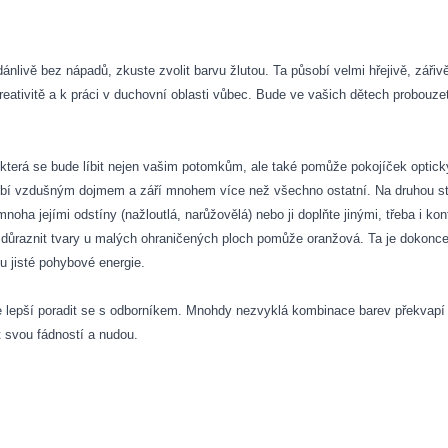
zdánlivě bez nápadů, zkuste zvolit barvu žlutou. Ta působí velmi hřejivě, zář
ativitě a k práci v duchovní oblasti vůbec. Bude ve vašich dětech probouzet
která se bude líbit nejen vašim potomkům, ale také pomůže pokojíček opticky z
působí vzdušným dojmem a září mnohem více než všechno ostatní. Na druhou st
mnoha jejími odstíny (nažloutlá, narůžovělá) nebo ji doplňte jinými, třeba i ko
zdůraznit tvary u malých ohraničených ploch pomůže oranžová. Ta je dokonce
u jisté pohybové energie.
je lepší poradit se s odborníkem. Mnohdy nezvyklá kombinace barev překva
 svou fádností a nudou.