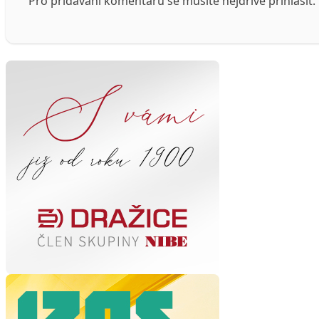
Pro přidávání komentářů se musíte nejdříve
přihlásit
.