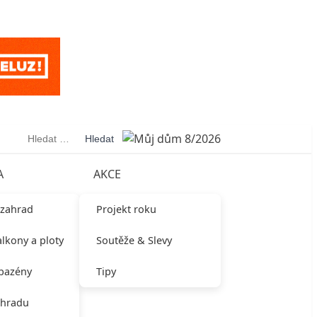
Vyhledávání
A
AKCE
 zahrad
Projekt roku
alkony a ploty
Soutěže & Slevy
 bazény
Tipy
ahradu