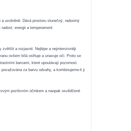
ivě a uvolněně. Dává prostoru slunečný, radostný
 radost, energii a temperament.
většit a rozjasnit. Nejlépe a nejintenzivněji
ranu ovšem bílá oslňuje a unavuje oči. Proto se
ntrastními barvami, které upoutávají pozornost.
 považována za barvu odvahy, a kombinujeme-li ji
pí svým pozitivním účinkem a naopak osvědčené