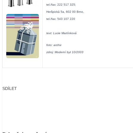
tel./fax: 222 517 325;
Heršpická 5a, 602 00 Brno,
tel./fax: 543 107 220
text: Lucie Martínková
foto: archiv
zdroj: Moderní byt 10/2003
SDÍLET
Facebook
X
LinkedIn
Email