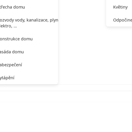
třecha domu
Květiny
ozvody vody, kanalizace, plynu,
Odpočine
lektro, …
onstrukce domu
asáda domu
abezpečení
ytápění