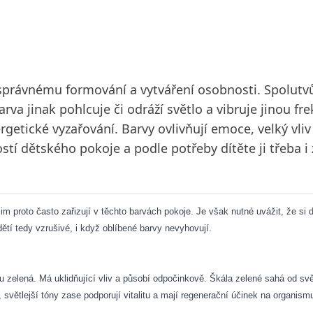
 správnému formování a vytváření osobnosti. Spolutv
barva jinak pohlcuje či odráží světlo a vibruje jinou 
getické vyzařování. Barvy ovlivňují emoce, velký vliv
stí dětského pokoje a podle potřeby dítěte ji třeba i
im proto často zařizují v těchto barvách pokoje. Je však nutné uvážit, že si 
ětí tedy vzrušivé, i když oblíbené barvy nevyhovují.
ou zelená. Má uklidňující vliv a působí odpočinkově. Škála zelené sahá od sv
je, světlejší tóny zase podporují vitalitu a mají regenerační účinek na organi