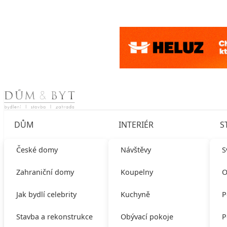
Skip to content
DŮM
INTERIÉR
S
České domy
Návštěvy
S
Zahraniční domy
Koupelny
O
Jak bydlí celebrity
Kuchyně
P
Stavba a rekonstrukce
Obývací pokoje
P