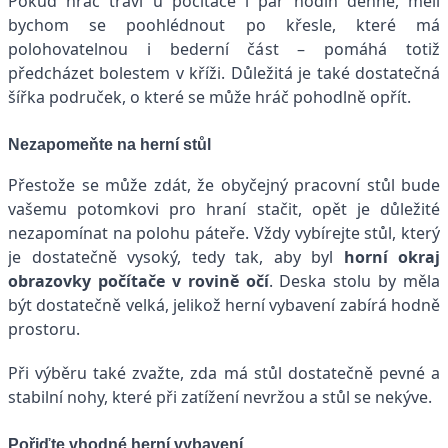
Pokud hráč tráví u počítače i pár hodin denně, měli
bychom se poohlédnout po křesle, které má
polohovatelnou i bederní část – pomáhá totiž
předcházet bolestem v kříži. Důležitá je také dostatečná
šířka područek, o které se může hráč pohodlně opřít.
Nezapomeňte na herní stůl
Přestože se může zdát, že obyčejný pracovní stůl bude
vašemu potomkovi pro hraní stačit, opět je důležité
nezapomínat na polohu páteře. Vždy vybírejte stůl, který
je dostatečně vysoký, tedy tak, aby byl
horní okraj
obrazovky počítače v rovině očí
. Deska stolu by měla
být dostatečně velká, jelikož herní vybavení zabírá hodně
prostoru.
Při výběru také zvažte, zda má stůl dostatečně pevné a
stabilní nohy, které při zatížení nevržou a stůl se nekýve.
Pořiďte vhodné herní vybavení