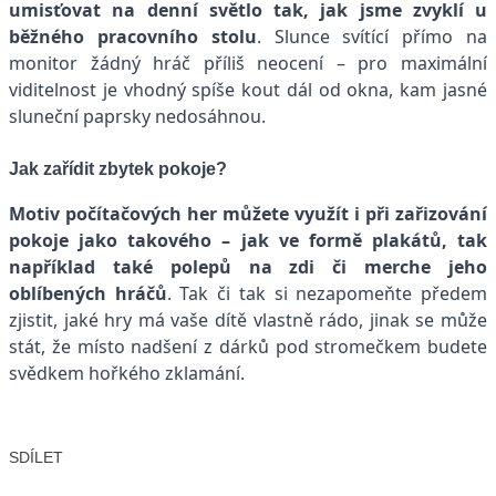
umisťovat na denní světlo tak, jak jsme zvyklí u
běžného pracovního stolu
. Slunce svítící přímo na
monitor žádný hráč příliš neocení – pro maximální
viditelnost je vhodný spíše kout dál od okna, kam jasné
sluneční paprsky nedosáhnou.
Jak zařídit zbytek pokoje?
Motiv počítačových her můžete využít i při zařizování
pokoje jako takového – jak ve formě plakátů, tak
například také polepů na zdi či merche jeho
oblíbených hráčů
. Tak či tak si nezapomeňte předem
zjistit, jaké hry má vaše dítě vlastně rádo, jinak se může
stát, že místo nadšení z dárků pod stromečkem budete
svědkem hořkého zklamání.
SDÍLET
Facebook
X
LinkedIn
Email