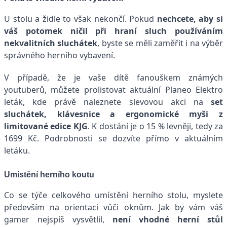
U stolu a židle to však nekončí. Pokud
nechcete, aby si
váš potomek ničil při hraní sluch používáním
nekvalitních sluchátek
, byste se měli zaměřit i na výběr
správného herního vybavení.
V případě, že je vaše dítě fanouškem známých
youtuberů, můžete prolistovat aktuální
Planeo Elektro
leták
, kde právě naleznete slevovou akci na
set
sluchátek, klávesnice a ergonomické myši z
limitované edice KJG
. K dostání je o 15 % levněji, tedy za
1699 Kč. Podrobnosti se dozvíte přímo
v aktuálním
letáku
.
Umístění herního koutu
Co se týče celkového umístění herního stolu, myslete
především na orientaci vůči oknům. Jak by vám váš
gamer nejspíš vysvětlil,
není vhodné herní stůl