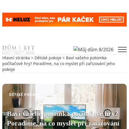
Skip to content
Men
Hlavní stránka
>
Dětské pokoje
> Baví vašeho potomka
počítačové hry? Poradíme, na co myslet při zařizování jeho
pokoje
Zpět na Dětské pokoje
DĚTSKÉ POKOJE
Baví vašeho potomka počítačové hry?
Poradíme, na co myslet při zařizování