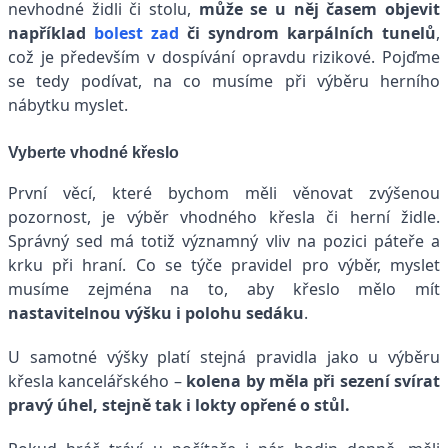
nevhodné židli či stolu,
může se u něj časem objevit
například
bolest zad
či syndrom karpálních tunelů
,
což je především v dospívání opravdu rizikové. Pojďme
se tedy podívat, na co musíme při výběru herního
nábytku myslet.
Vyberte vhodné křeslo
První věcí, které bychom měli věnovat zvýšenou
pozornost, je výběr vhodného křesla či herní židle.
Správný sed
má totiž významný vliv na pozici páteře a
krku při hraní. Co se týče pravidel pro výběr, myslet
musíme zejména na to, aby křeslo mělo mít
nastavitelnou výšku i polohu sedáku
.
U samotné výšky platí stejná pravidla jako u výběru
křesla kancelářského –
kolena by měla při sezení svírat
pravý úhel, stejně tak i lokty opřené o stůl.