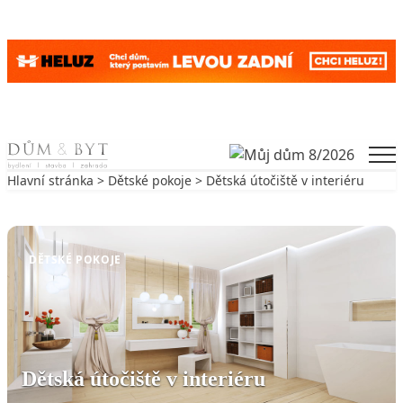
Skip to content
Men
Hlavní stránka
>
Dětské pokoje
> Dětská útočiště v interiéru
Zpět na Dětské pokoje
DĚTSKÉ POKOJE
Dětská útočiště v interiéru