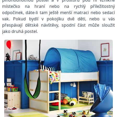
plnohodnotnou postel a v prostoru pod ní vznikne
místečko na hraní nebo na rychlý příležitostný
odpočinek, dáte-li tam ještě menší matraci nebo sedací
vak. Pokud bydlí v pokojíku dvě děti, nebo u vás
přespávají dětské návštěvy, spodní část může sloužit
jako druhá postel.