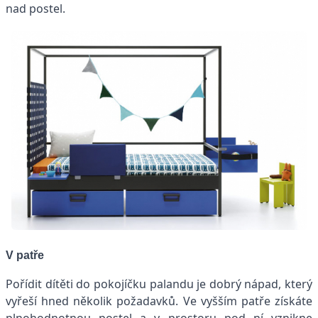
nad postel.
V patře
Pořídit dítěti do pokojíčku palandu je dobrý nápad, který
vyřeší hned několik požadavků. Ve vyšším patře získáte