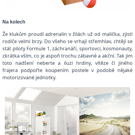
Na kolech
Že klukům proudí adrenalin v žilách už od malička, zjistí
rodiče velmi brzy. Do všeho se vrhají střemhlav, chtějí se
stát piloty Formule 1, záchranáři, sportovci, kosmonauty,
zkrátka vším, co je aspoň trochu zábavné a akční. Tak jim
toto nadšení neberte a iluzi hrdiny, vítěze či jiného
frajera podpořte koupením postele v podobě nějaké
motorizované jednotky.