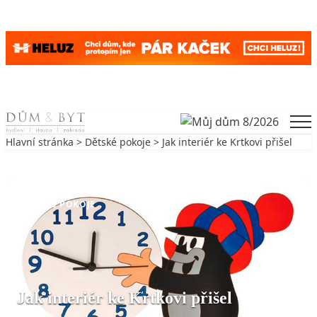
Skip to content
Men
Hlavní stránka
>
Dětské pokoje
> Jak interiér ke Krtkovi přišel
Zpět na Dětské pokoje
DĚTSKÉ POKOJE
Jak interiér ke Krtkovi přišel