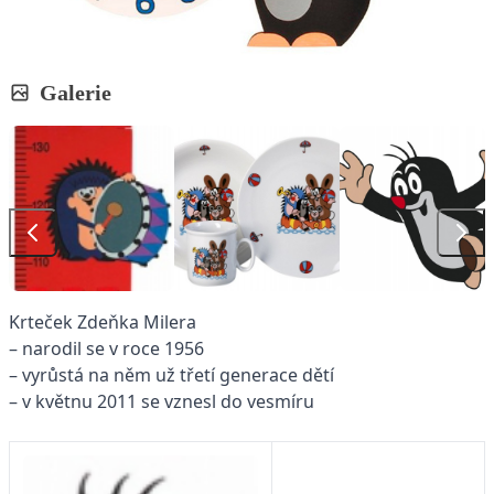
16. 1. 2015
1 min. čtení
Galerie
Krteček Zdeňka Milera
– narodil se v roce 1956
– vyrůstá na něm už třetí generace dětí
– v květnu 2011 se vznesl do vesmíru