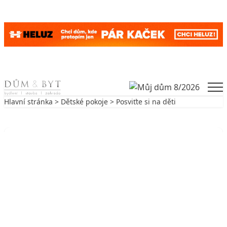
Skip to content
Men
Hlavní stránka
>
Dětské pokoje
> Posviťte si na děti
Zpět na Dětské pokoje
DĚTSKÉ POKOJE
Posviťte si na děti
19. 7. 2002
3 min. čtení