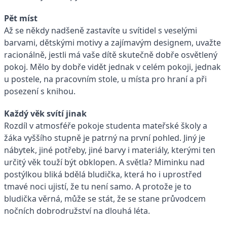
Pět míst
Až se někdy nadšeně zastavíte u svítidel s veselými
barvami, dětskými motivy a zajímavým designem, uvažte
racionálně, jestli má vaše dítě skutečně dobře osvětlený
pokoj. Mělo by dobře vidět jednak v celém pokoji, jednak
u postele, na pracovním stole, u místa pro hraní a při
posezení s knihou.
Každý věk svítí jinak
Rozdíl v atmosféře pokoje studenta mateřské školy a
žáka vyššího stupně je patrný na první pohled. Jiný je
nábytek, jiné potřeby, jiné barvy i materiály, kterými ten
určitý věk touží být obklopen. A světla? Miminku nad
postýlkou bliká bdělá bludička, která ho i uprostřed
tmavé noci ujistí, že tu není samo. A protože je to
bludička věrná, může se stát, že se stane průvodcem
nočních dobrodružství na dlouhá léta.