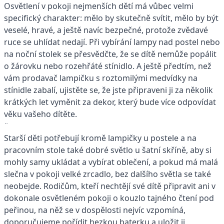
Osvětlení v pokoji nejmenších dětí má vůbec velmi
specifický charakter: mělo by skutečně svítit, mělo by být
veselé, hravé, a ještě navíc bezpečné, protože zvědavé
ruce se uhlídat nedají. Při vybírání lampy nad postel nebo
na noční stolek se přesvědčte, že se dítě nemůže popálit
o žárovku nebo rozehřáté stínidlo. A ještě předtím, než
vám prodavač lampičku s roztomilými medvídky na
stínidle zabalí, ujistěte se, že jste připraveni ji za několik
krátkých let vyměnit za dekor, který bude více odpovídat
věku vašeho dítěte.
¨
Starší děti potřebují kromě lampičky u postele a na
pracovním stole také dobré světlo u šatní skříně, aby si
mohly samy ukládat a vybírat oblečení, a pokud má malá
slečna v pokoji velké zrcadlo, bez dalšího světla se také
neobejde. Rodičům, kteří nechtějí své dítě připravit ani v
dokonale osvětleném pokoji o kouzlo tajného čtení pod
peřinou, na něž se v dospělosti nejvíc vzpomíná,
doporučujeme pořídit hezkou baterku a uložit ji