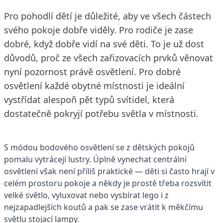
Pro pohodlí dětí je důležité, aby ve všech částech
svého pokoje dobře viděly. Pro rodiče je zase
dobré, když dobře vidí na své děti. To je už dost
důvodů, proč ze všech zařizovacích prvků věnovat
nyní pozornost právě osvětlení. Pro dobré
osvětlení každé obytné místnosti je ideální
vystřídat alespoň pět typů svítidel, která
dostatečně pokryjí potřebu světla v místnosti.
S módou bodového osvětlení se z dětských pokojů
pomalu vytrácejí lustry. Úplně vynechat centrální
osvětlení však není příliš praktické — děti si často hrají v
celém prostoru pokoje a někdy je prostě třeba rozsvítit
velké světlo, vyluxovat nebo vysbírat lego i z
nejzapadlejších koutů a pak se zase vrátit k měkčímu
světlu stojací lampy.