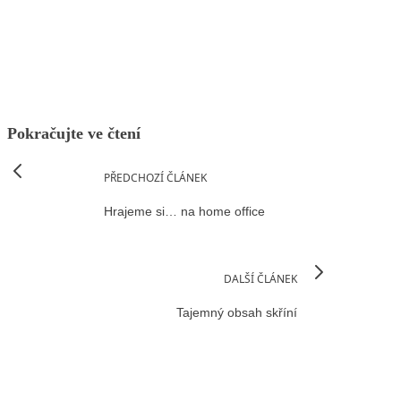
Facebook
X
LinkedIn
Email
Pokračujte ve čtení
PŘEDCHOZÍ ČLÁNEK
Hrajeme si… na home office
DALŠÍ ČLÁNEK
Tajemný obsah skříní