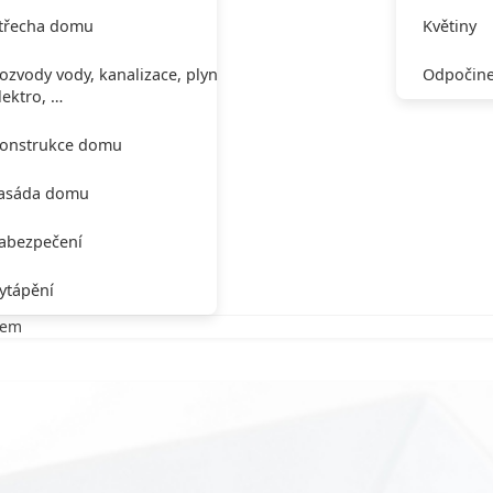
třecha domu
Květiny
ozvody vody, kanalizace, plynu,
Odpočine
lektro, …
onstrukce domu
asáda domu
abezpečení
ytápění
mem