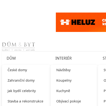
Skip to content
DŮM
INTERIÉR
S
České domy
Návštěvy
S
Zahraniční domy
Koupelny
O
Jak bydlí celebrity
Kuchyně
P
Stavba a rekonstrukce
Obývací pokoje
P