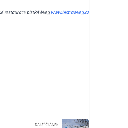
ské restaurace bistRAWveg
www.bistrawveg.cz
DALŠÍ ČLÁNEK