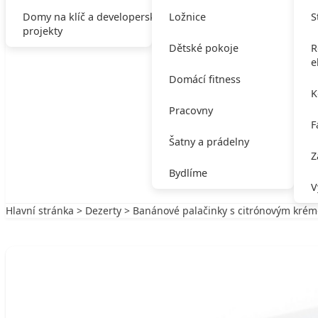
Domy na klíč a developerské
Ložnice
S
projekty
Dětské pokoje
R
e
Domácí fitness
K
Pracovny
F
Šatny a prádelny
Z
Bydlíme
V
Hlavní stránka
>
Dezerty
> Banánové palačinky s citrónovým kré
Zpět na Dezerty
DEZERTY