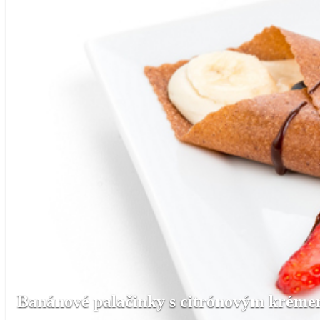
Banánové palačinky s citrónovým krém