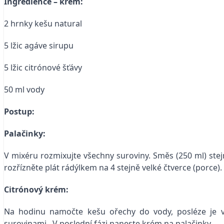
Ingredience – krém:
2 hrnky kešu natural
5 lžic agáve sirupu
5 lžic citrónové šťávy
50 ml vody
Postup:
Palačinky:
V mixéru rozmixujte všechny suroviny. Směs (250 ml) stejn
rozřízněte plát rádýlkem na 4 stejně velké čtverce (porce).
Citrónový krém:
Na hodinu namočte kešu ořechy do vody, posléze je v
surovinami. V poslední fázi naneste krém na palačinky.