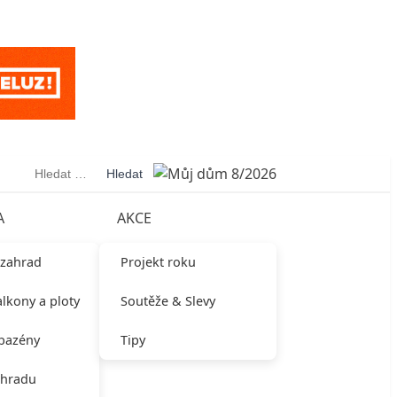
Vyhledávání
A
AKCE
 zahrad
Projekt roku
alkony a ploty
Soutěže & Slevy
 bazény
Tipy
ahradu