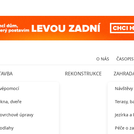
O NÁS
ČASOPIS
TAVBA
REKONSTRUKCE
ZAHRAD
vépomocí
Návštěvy
kna, dveře
Terasy, b
ovrchové úpravy
Jezírka a
odlahy
Péče o z