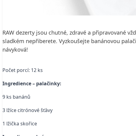
20. 5. 2015
1 min. čtení
RAW dezerty jsou chutné, zdravé a připravované vždy
sladkém nepřiberete. Vyzkoušejte banánovou palači
návyková!
Počet porcí: 12 ks
Ingredience – palačinky:
9 ks banánů
3 lžíce citrónové šťávy
1 lžička skořice